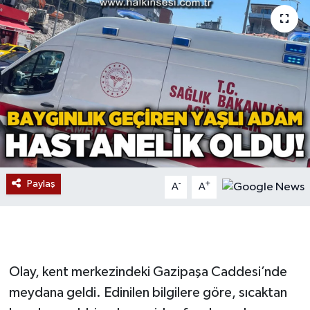
Devrek
Bolu
ÇEVRE
BİLİM VE TEKNOLOJİ
DUNYA
Paylaş
-
+
A
A
Düzce
Eğitim
Olay, kent merkezindeki Gazipaşa Caddesi’nde
Ekonomi
meydana geldi. Edinilen bilgilere göre, sıcaktan
Genel