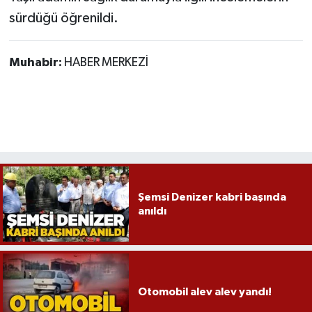
Röportaj
sürdüğü öğrenildi.
Sağlık
Muhabir:
HABER MERKEZİ
SİYASET
Spor
Ulusal
Yaşam
Şemsi Denizer kabri başında
anıldı
Otomobil alev alev yandı!