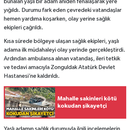
bunalan yaşlı bir adam aniden fenalaşarak yere
yığıldı. Durumu fark eden çevredeki vatandaşlar
Gökçebey
hemen yardıma koşarken, olay yerine sağlık
ekipleri çağrıldı.
GÜNDEM
Kısa sürede bölgeye ulaşan sağlık ekipleri, yaşlı
İş ilanı
adama ilk müdahaleyi olay yerinde gerçekleştirdi.
Kilimli
Ardından ambulansa alınan vatandaş, ileri tetkik
ve tedavi amacıyla Zonguldak Atatürk Devlet
Kültür - Sanat
Hastanesi’ne kaldırıldı.
MAGAZİN
Mahalle sakinleri kötü
Politika
kokudan şikayetçi
Resmi İlan
Yaşlı adamın sağlık durumuyla ilgili incelemelerin