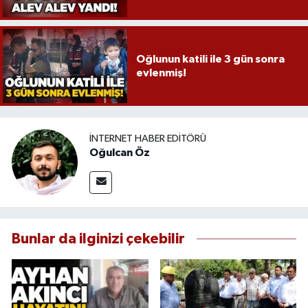
Oğlunun katili ile 3 gün sonra
evlenmiş!
İNTERNET HABER EDITÖRÜ
Oğulcan Öz
Bunlar da ilginizi çekebilir