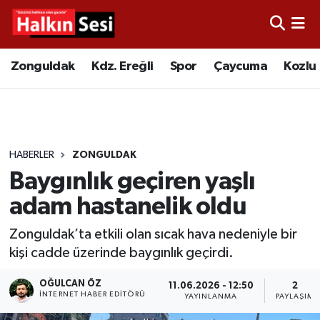
Foto Galeri
Zonguldak
Merkez Nöbetçi Eczaneler
Zonguldak
Kdz. Ereğli
Spor
Çaycuma
Kozlu
Video
Çaycuma
Merkez Hava Durumu
Yazarlar
KDZ. Ereğli
Merkez Trafik Yoğunluk Haritası
HABERLER
ZONGULDAK
Kozlu
Süper Lig Puan Durumu ve Fikstür
Baygınlık geçiren yaşlı
Alaplı
Tüm Manşetler
adam hastanelik oldu
Zonguldak’ta etkili olan sıcak hava nedeniyle bir
Asayiş
Son Dakika Haberleri
kişi cadde üzerinde baygınlık geçirdi.
Bartın
Haber Arşivi
OĞULCAN ÖZ
11.06.2026 - 12:50
2
İNTERNET HABER EDITÖRÜ
YAYINLANMA
PAYLAŞIM
Karabük