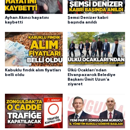
Ayhan Akıncı hayatını
Şemsi Denizer kabri
kaybetti
başında anıldı
Kabuklu fındık alım fiyatları
Ülkü Ocakları’ndan
belli oldu
Elvanpazarcık Belediye
Başkanı Ümit Uzun’a
ziyaret