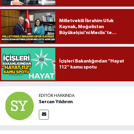
Milletvekili İbrahim Ufuk
Kaynak, Moğolistan
Büyükelçisi’ni Meclis'te
ağırladı
İçişleri Bakanlığından "Hayat
112" kamu spotu
EDITÖR HAKKINDA
Sercan Yıldırım