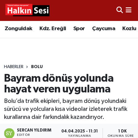
Foto Galeri
Zonguldak
Merkez Nöbetçi Eczaneler
Zonguldak
Kdz. Ereğli
Spor
Çaycuma
Kozlu
Video
Çaycuma
Merkez Hava Durumu
Yazarlar
KDZ. Ereğli
Merkez Trafik Yoğunluk Haritası
HABERLER
BOLU
Kozlu
Süper Lig Puan Durumu ve Fikstür
Bayram dönüş yolunda
Alaplı
Tüm Manşetler
hayat veren uygulama
Bolu’da trafik ekipleri, bayram dönüş yolundaki
Asayiş
Son Dakika Haberleri
sürücü ve yolculara kısa videolar izleterek trafik
kurallarına dair farkındalık kazandırıyor.
Bartın
Haber Arşivi
SERCAN YILDIRIM
04.04.2025 - 11:31
1 DK
Karabük
EDITÖR
YAYINLANMA
OKUNMA SÜRESI