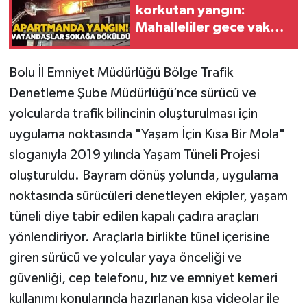
korkutan yangın:
Mahalleliler gece vakti
Gökçebey
sokağa döküldü
GÜNDEM
Bolu İl Emniyet Müdürlüğü Bölge Trafik
Denetleme Şube Müdürlüğü’nce sürücü ve
İş ilanı
yolcularda trafik bilincinin oluşturulması için
uygulama noktasında "Yaşam İçin Kısa Bir Mola"
Kilimli
sloganıyla 2019 yılında Yaşam Tüneli Projesi
Kültür - Sanat
oluşturuldu. Bayram dönüş yolunda, uygulama
noktasında sürücüleri denetleyen ekipler, yaşam
MAGAZİN
tüneli diye tabir edilen kapalı çadıra araçları
yönlendiriyor. Araçlarla birlikte tünel içerisine
Politika
giren sürücü ve yolcular yaya önceliği ve
Resmi İlan
güvenliği, cep telefonu, hız ve emniyet kemeri
kullanımı konularında hazırlanan kısa videolar ile