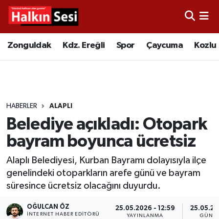
Foto Galeri
Zonguldak
Merkez Nöbetçi Eczaneler
Zonguldak
Kdz. Ereğli
Spor
Çaycuma
Kozlu
Video
Çaycuma
Merkez Hava Durumu
Yazarlar
KDZ. Ereğli
Merkez Trafik Yoğunluk Haritası
HABERLER
ALAPLI
Kozlu
Süper Lig Puan Durumu ve Fikstür
Belediye açıkladı: Otopark
Alaplı
Tüm Manşetler
bayram boyunca ücretsiz
Alaplı Belediyesi, Kurban Bayramı dolayısıyla ilçe
Asayiş
Son Dakika Haberleri
genelindeki otoparkların arefe günü ve bayram
süresince ücretsiz olacağını duyurdu.
Bartın
Haber Arşivi
OĞULCAN ÖZ
25.05.2026 - 12:59
25.05.20
Karabük
İNTERNET HABER EDITÖRÜ
YAYINLANMA
GÜNC