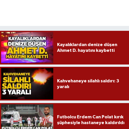
Röportaj
Sağlık
SİYASET
Kayalıklardan denize düşen
Spor
Ahmet D. hayatını kaybetti
Ulusal
Yaşam
Kahvehaneye silahlı saldırı: 3
yaralı
Futbolcu Erdem Can Polat kırık
şüphesiyle hastaneye kaldırıldı