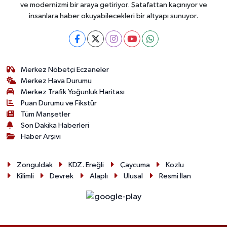
ve modernizmi bir araya getiriyor. Şatafattan kaçınıyor ve
insanlara haber okuyabilecekleri bir altyapı sunuyor.
Merkez Nöbetçi Eczaneler
Merkez Hava Durumu
Merkez Trafik Yoğunluk Haritası
Puan Durumu ve Fikstür
Tüm Manşetler
Son Dakika Haberleri
Haber Arşivi
Zonguldak
KDZ. Ereğli
Çaycuma
Kozlu
Kilimli
Devrek
Alaplı
Ulusal
Resmi İlan