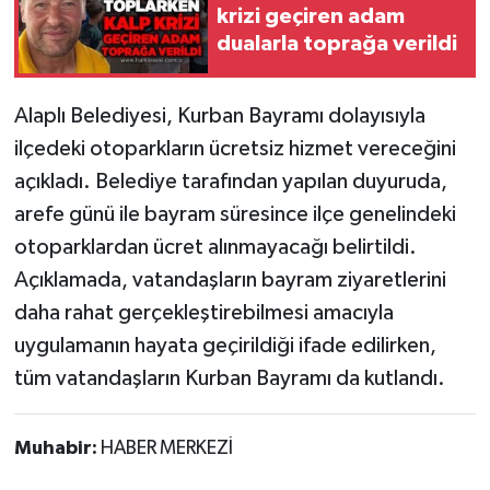
krizi geçiren adam
dualarla toprağa verildi
Gökçebey
GÜNDEM
Alaplı Belediyesi, Kurban Bayramı dolayısıyla
ilçedeki otoparkların ücretsiz hizmet vereceğini
İş ilanı
açıkladı. Belediye tarafından yapılan duyuruda,
arefe günü ile bayram süresince ilçe genelindeki
Kilimli
otoparklardan ücret alınmayacağı belirtildi.
Kültür - Sanat
Açıklamada, vatandaşların bayram ziyaretlerini
daha rahat gerçekleştirebilmesi amacıyla
MAGAZİN
uygulamanın hayata geçirildiği ifade edilirken,
tüm vatandaşların Kurban Bayramı da kutlandı.
Politika
Resmi İlan
Muhabir:
HABER MERKEZİ