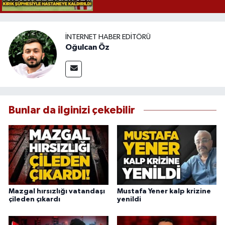
İNTERNET HABER EDITÖRÜ
Oğulcan Öz
Bunlar da ilginizi çekebilir
Mazgal hırsızlığı vatandaşı
Mustafa Yener kalp krizine
çileden çıkardı
yenildi