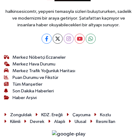
halkinsesicomtr, yepyeni temasıyla sizleri buluştururken, sadelik
ve modernizmi bir araya getiriyor. Şatafattan kaçınıyor ve
insanlara haber okuyabilecekleri bir altyapı sunuyor.
Merkez Nöbetçi Eczaneler
Merkez Hava Durumu
Merkez Trafik Yoğunluk Haritası
Puan Durumu ve Fikstür
Tüm Manşetler
Son Dakika Haberleri
Haber Arşivi
Zonguldak
KDZ. Ereğli
Çaycuma
Kozlu
Kilimli
Devrek
Alaplı
Ulusal
Resmi İlan