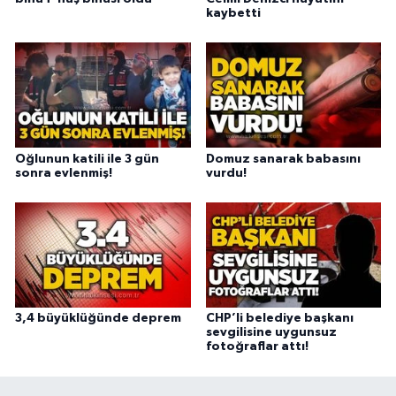
kaybetti
Oğlunun katili ile 3 gün
Domuz sanarak babasını
sonra evlenmiş!
vurdu!
3,4 büyüklüğünde deprem
CHP’li belediye başkanı
sevgilisine uygunsuz
fotoğraflar attı!