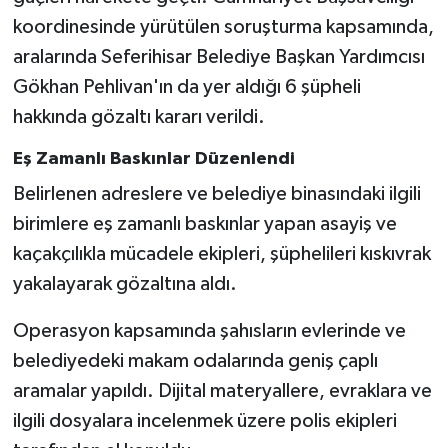
Röportaj
koordinesinde yürütülen soruşturma kapsamında,
aralarında Seferihisar Belediye Başkan Yardımcısı
Sağlık
Gökhan Pehlivan'ın da yer aldığı 6 şüpheli
SİYASET
hakkında gözaltı kararı verildi.
Eş Zamanlı Baskınlar Düzenlendi
Spor
Belirlenen adreslere ve belediye binasındaki ilgili
Ulusal
birimlere eş zamanlı baskınlar yapan asayiş ve
kaçakçılıkla mücadele ekipleri, şüphelileri kıskıvrak
Yaşam
yakalayarak gözaltına aldı.
Operasyon kapsamında şahısların evlerinde ve
belediyedeki makam odalarında geniş çaplı
aramalar yapıldı. Dijital materyallere, evraklara ve
ilgili dosyalara incelenmek üzere polis ekipleri