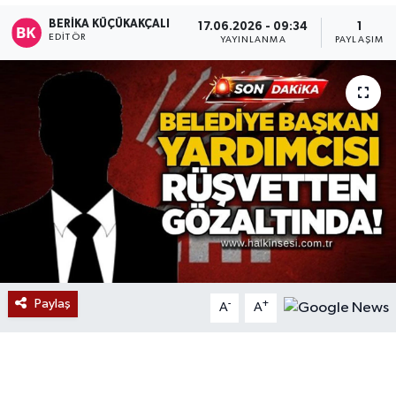
BERIKA KÜÇÜKAKÇALI
17.06.2026 - 09:34
1
Devrek
EDITÖR
YAYINLANMA
PAYLAŞIM
Bolu
ÇEVRE
BİLİM VE TEKNOLOJİ
DUNYA
Düzce
Eğitim
Paylaş
-
+
A
A
Ekonomi
Genel