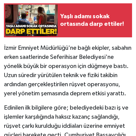
Gökçebey
Yaşlı adamı sokak
ortasında darp ettiler!
GÜNDEM
İş ilanı
İzmir Emniyet Müdürlüğü'ne bağlı ekipler, sabahın
erken saatlerinde Seferihisar Belediyesi'ne
Kilimli
yönelik büyük bir operasyon için düğmeye bastı.
Uzun süredir yürütülen teknik ve fiziki takibin
Kültür - Sanat
ardından gerçekleştirilen rüşvet operasyonu,
MAGAZİN
yerel yönetim şemasında deprem etkisi yarattı.
Politika
Edinilen ilk bilgilere göre; belediyedeki bazı iş ve
işlemler karşılığında haksız kazanç sağlandığı,
Resmi İlan
rüşvet çarkı kurulduğu iddiaları üzerine emniyet
güçleri harekete geçti. Cumhuriyet Başsavcılığı