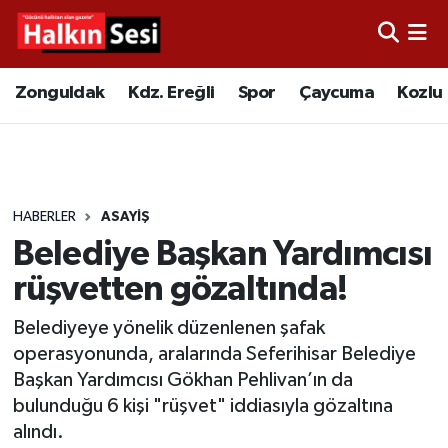
Foto Galeri
Zonguldak
Merkez Nöbetçi Eczaneler
Zonguldak
Kdz. Ereğli
Spor
Çaycuma
Kozlu
Video
Çaycuma
Merkez Hava Durumu
Yazarlar
KDZ. Ereğli
Merkez Trafik Yoğunluk Haritası
HABERLER
ASAYIŞ
Kozlu
Süper Lig Puan Durumu ve Fikstür
Belediye Başkan Yardımcısı
Alaplı
Tüm Manşetler
rüşvetten gözaltında!
Belediyeye yönelik düzenlenen şafak
Asayiş
Son Dakika Haberleri
operasyonunda, aralarında Seferihisar Belediye
Başkan Yardımcısı Gökhan Pehlivan’ın da
Bartın
Haber Arşivi
bulunduğu 6 kişi "rüşvet" iddiasıyla gözaltına
alındı.
Karabük