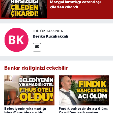
Mazgal hırsızlığı vatandaşı
çileden çıkardı
EDITÖR HAKKINDA
Berika Küçükakçalı
Bunlar da ilginizi çekebilir
Belediyenin yıkamadığı
Fındık bahçesinde acı ölüm:
bina f*huş binası oldu
Cemil Denizci hayatını