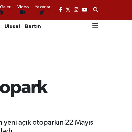
Galeri
Video
Yazarlar
Ulusal
Bartın
topark
n yeni açık otoparkın 22 Mayıs
ladı.