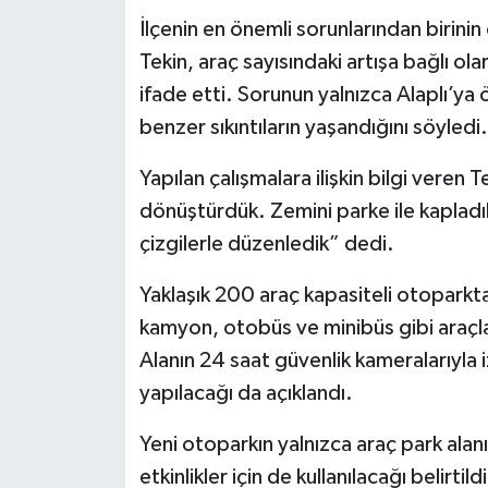
Röportaj
İlçenin en önemli sorunlarından birini
Tekin, araç sayısındaki artışa bağlı o
Sağlık
ifade etti. Sorunun yalnızca Alaplı’ya
SİYASET
benzer sıkıntıların yaşandığını söyledi.
Spor
Yapılan çalışmalara ilişkin bilgi veren 
dönüştürdük. Zemini parke ile kapladık, 
Ulusal
çizgilerle düzenledik” dedi.
Yaşam
Yaklaşık 200 araç kapasiteli otoparkt
kamyon, otobüs ve minibüs gibi araçlar
Alanın 24 saat güvenlik kameralarıyla 
yapılacağı da açıklandı.
Yeni otoparkın yalnızca araç park alanı
etkinlikler için de kullanılacağı belirti