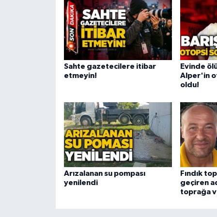
Sahte gazetecilere itibar
Evinde ölü
etmeyin!
Alper'in o
oldu!
Arızalanan su pompası
Fındık top
yenilendi
geçiren a
toprağa v