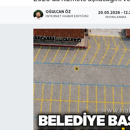
Devrek
OĞULCAN ÖZ
20.05.2026 - 12:
İNTERNET HABER EDITÖRÜ
YAYINLANMA
Bolu
ÇEVRE
BİLİM VE TEKNOLOJİ
DUNYA
Düzce
Eğitim
Ekonomi
Genel