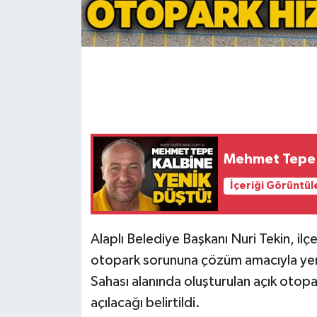
Gökçebey
GÜNDEM
İş ilanı
Kilimli
Mehmet Tepe k
Kültür - Sanat
İçeriği Görüntül
MAGAZİN
Alaplı Belediye Başkanı Nuri Tekin, il
Politika
otopark sorununa çözüm amacıyla yeni
Sahası alanında oluşturulan açık oto
Resmi İlan
açılacağı belirtildi.