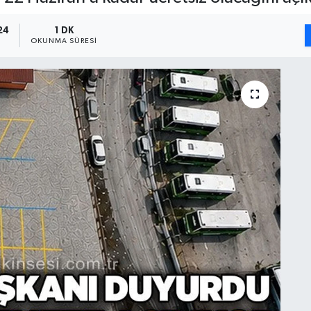
24
1 DK
OKUNMA SÜRESI