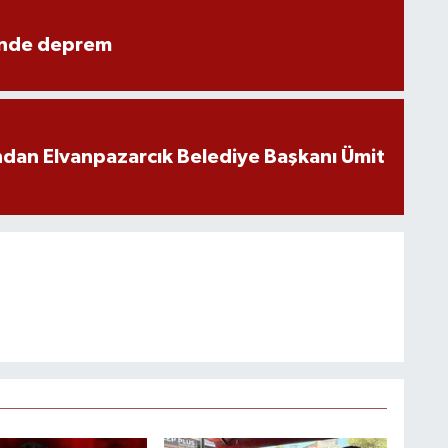
ünde deprem
ndan Elvanpazarcık Belediye Başkanı Ümit