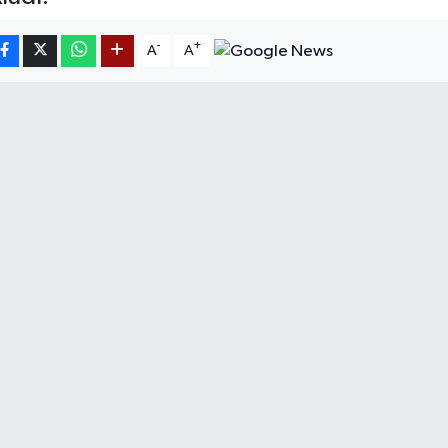
-
+
A
A