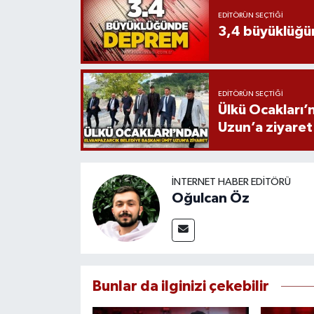
EDITÖRÜN SEÇTIĞI
3,4 büyüklüğ
EDITÖRÜN SEÇTIĞI
Ülkü Ocakları’
Uzun’a ziyaret
İNTERNET HABER EDITÖRÜ
Oğulcan Öz
Bunlar da ilginizi çekebilir