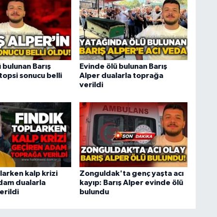
 bulunan Barış
Evinde ölü bulunan Barış
topsi sonucu belli
Alper dualarla toprağa
verildi
larken kalp krizi
Zonguldak'ta genç yaşta acı
dam dualarla
kayıp: Barış Alper evinde ölü
erildi
bulundu