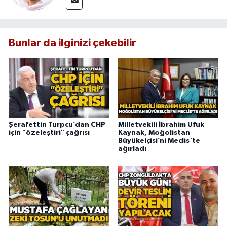
Bunlar da ilginizi çekebilir
Şerafettin Turpcu’dan CHP
Milletvekili İbrahim Ufuk
için "özeleştiri" çağrısı
Kaynak, Moğolistan
Büyükelçisi’ni Meclis'te
ağırladı