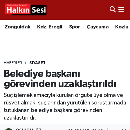
Foto Galeri
Zonguldak
Merkez Nöbetçi Eczaneler
Zonguldak
Kdz. Ereğli
Spor
Çaycuma
Kozlu
Video
Çaycuma
Merkez Hava Durumu
Yazarlar
KDZ. Ereğli
Merkez Trafik Yoğunluk Haritası
HABERLER
SİYASET
Kozlu
Süper Lig Puan Durumu ve Fikstür
Belediye başkanı
Alaplı
Tüm Manşetler
görevinden uzaklaştırıldı
Suç işlemek amacıyla kurulan örgüte üye olma ve
Asayiş
Son Dakika Haberleri
rüşvet almak' suçlarından yürütülen soruşturmada
tutuklanan belediye başkanı görevinden
Bartın
Haber Arşivi
uzaklaştırıldı.
Karabük