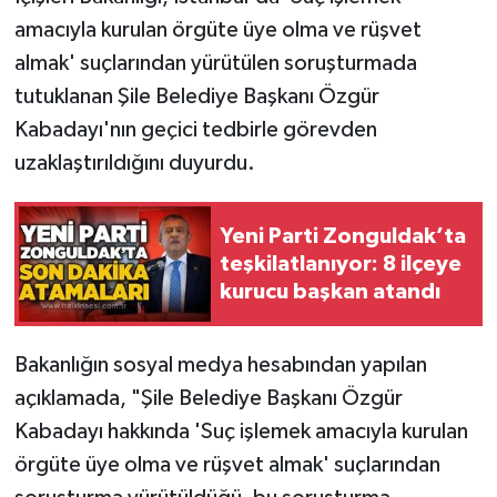
amacıyla kurulan örgüte üye olma ve rüşvet
Gökçebey
almak' suçlarından yürütülen soruşturmada
tutuklanan Şile Belediye Başkanı Özgür
GÜNDEM
Kabadayı'nın geçici tedbirle görevden
uzaklaştırıldığını duyurdu.
İş ilanı
Kilimli
Yeni Parti Zonguldak’ta
teşkilatlanıyor: 8 ilçeye
Kültür - Sanat
kurucu başkan atandı
MAGAZİN
Bakanlığın sosyal medya hesabından yapılan
Politika
açıklamada, "Şile Belediye Başkanı Özgür
Kabadayı hakkında 'Suç işlemek amacıyla kurulan
Resmi İlan
örgüte üye olma ve rüşvet almak' suçlarından