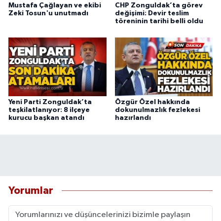
Mustafa Çağlayan ve ekibi
CHP Zonguldak’ta görev
Zeki Tosun'u unutmadı
değişimi: Devir teslim
töreninin tarihi belli oldu
Yeni Parti Zonguldak’ta
Özgür Özel hakkında
teşkilatlanıyor: 8 ilçeye
dokunulmazlık fezlekesi
kurucu başkan atandı
hazırlandı
Yorumlar