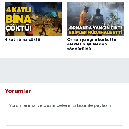
4 katlı bina çöktü!
Orman yangını korkuttu:
Alevler büyümeden
söndürüldü
Yorumlar