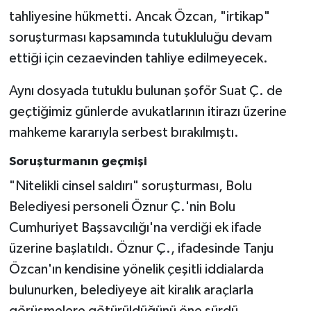
Röportaj
tahliyesine hükmetti. Ancak Özcan, "irtikap"
soruşturması kapsamında tutukluluğu devam
Sağlık
ettiği için cezaevinden tahliye edilmeyecek.
SİYASET
Aynı dosyada tutuklu bulunan şoför Suat Ç. de
Spor
geçtiğimiz günlerde avukatlarının itirazı üzerine
mahkeme kararıyla serbest bırakılmıştı.
Ulusal
Soruşturmanın geçmişi
Yaşam
"Nitelikli cinsel saldırı" soruşturması, Bolu
Belediyesi personeli Öznur Ç.'nin Bolu
Cumhuriyet Başsavcılığı'na verdiği ek ifade
üzerine başlatıldı. Öznur Ç., ifadesinde Tanju
Özcan'ın kendisine yönelik çeşitli iddialarda
bulunurken, belediyeye ait kiralık araçlarla
görüşmelere götürüldüğünü öne sürdü.