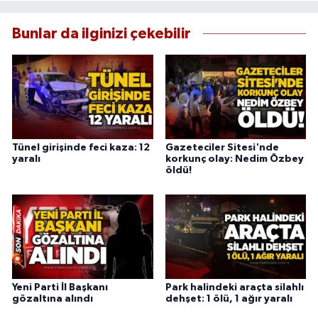
Bunlar da ilginizi çekebilir
Tünel girişinde feci kaza: 12
Gazeteciler Sitesi'nde
yaralı
korkunç olay: Nedim Özbey
öldü!
Yeni Parti İl Başkanı
Park halindeki araçta silahlı
gözaltına alındı
dehşet: 1 ölü, 1 ağır yaralı