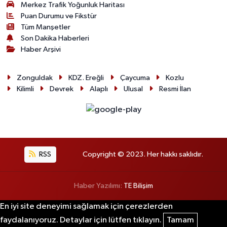
Merkez Trafik Yoğunluk Haritası
Puan Durumu ve Fikstür
Tüm Manşetler
Son Dakika Haberleri
Haber Arşivi
Zonguldak
KDZ. Ereğli
Çaycuma
Kozlu
Kilimli
Devrek
Alaplı
Ulusal
Resmi İlan
RSS
Copyright © 2023. Her hakkı saklıdır.
Haber Yazılımı:
TE Bilişim
En iyi site deneyimi sağlamak için çerezlerden
faydalanıyoruz. Detaylar için lütfen tıklayın.
Tamam