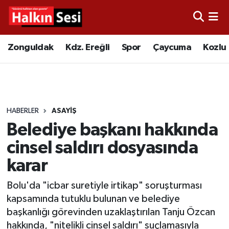
Foto Galeri
Zonguldak
Merkez Nöbetçi Eczaneler
Zonguldak
Kdz. Ereğli
Spor
Çaycuma
Kozlu
Video
Çaycuma
Merkez Hava Durumu
Yazarlar
KDZ. Ereğli
Merkez Trafik Yoğunluk Haritası
HABERLER
ASAYIŞ
Kozlu
Süper Lig Puan Durumu ve Fikstür
Belediye başkanı hakkında
Alaplı
Tüm Manşetler
cinsel saldırı dosyasında
karar
Asayiş
Son Dakika Haberleri
Bolu'da "icbar suretiyle irtikap" soruşturması
Bartın
Haber Arşivi
kapsamında tutuklu bulunan ve belediye
başkanlığı görevinden uzaklaştırılan Tanju Özcan
Karabük
hakkında, "nitelikli cinsel saldırı" suçlamasıyla