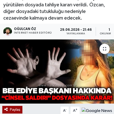
yürütülen dosyada tahliye kararı verildi. Özcan,
Devrek
diğer dosyadaki tutukluluğu nedeniyle
cezaevinde kalmaya devam edecek.
Bolu
OĞULCAN ÖZ
29.06.2026 - 21:46
1 D
İNTERNET HABER EDITÖRÜ
YAYINLANMA
OKUNMA 
ÇEVRE
BİLİM VE TEKNOLOJİ
DUNYA
Düzce
Eğitim
Ekonomi
Paylaş
-
+
A
A
Genel