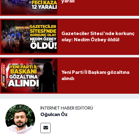
yaralı
Gazeteciler Sitesi'nde korkunç
olay: Nedim Özbey öldü!
Yeni Parti İl Başkanı gözaltına
alındı
İNTERNET HABER EDITÖRÜ
Oğulcan Öz