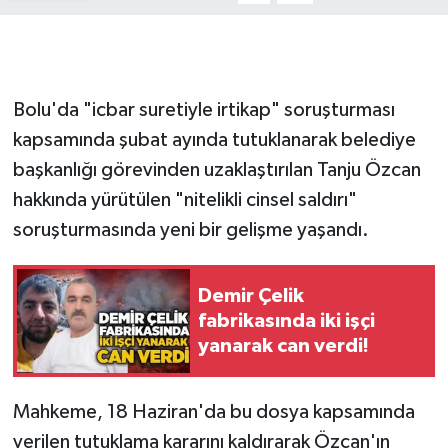
Gökçebey
GÜNDEM
Bolu'da "icbar suretiyle irtikap" soruşturması
kapsamında şubat ayında tutuklanarak belediye
İş ilanı
başkanlığı görevinden uzaklaştırılan Tanju Özcan
hakkında yürütülen "nitelikli cinsel saldırı"
Kilimli
soruşturmasında yeni bir gelişme yaşandı.
Kültür - Sanat
Demir Çelik
MAGAZİN
fabrikasında iki işçi
yanarak can verdi!
Politika
Resmi İlan
Mahkeme, 18 Haziran'da bu dosya kapsamında
verilen tutuklama kararını kaldırarak Özcan'ın