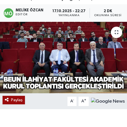
Devrek
MELIKE ÖZCAN
17.10.2025 - 22:27
2 DK
EDITÖR
YAYINLANMA
OKUNMA SÜRESI
Bolu
ÇEVRE
BİLİM VE TEKNOLOJİ
DUNYA
Düzce
Eğitim
Paylaş
-
+
A
A
Ekonomi
Genel