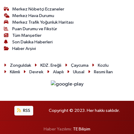
Merkez Nöbetçi Eczaneler
Merkez Hava Durumu
Merkez Trafik Yoğunluk Haritası
Puan Durumu ve Fikstür
Tüm Manşetler
Son Dakika Haberleri
Haber Arşivi
Zonguldak
KDZ. Ereğli
Çaycuma
Kozlu
Kilimli
Devrek
Alaplı
Ulusal
Resmi İlan
RSS
Copyright © 2023. Her hakkı saklıdır.
Haber Yazılımı:
TE Bilişim