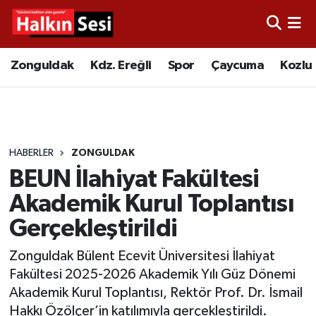
Foto Galeri
Zonguldak
Merkez Nöbetçi Eczaneler
Zonguldak
Kdz. Ereğli
Spor
Çaycuma
Kozlu
Video
Çaycuma
Merkez Hava Durumu
Yazarlar
KDZ. Ereğli
Merkez Trafik Yoğunluk Haritası
HABERLER
ZONGULDAK
Kozlu
Süper Lig Puan Durumu ve Fikstür
BEUN İlahiyat Fakültesi
Alaplı
Tüm Manşetler
Akademik Kurul Toplantısı
Gerçekleştirildi
Asayiş
Son Dakika Haberleri
Zonguldak Bülent Ecevit Üniversitesi İlahiyat
Bartın
Haber Arşivi
Fakültesi 2025-2026 Akademik Yılı Güz Dönemi
Akademik Kurul Toplantısı, Rektör Prof. Dr. İsmail
Karabük
Hakkı Özölçer’in katılımıyla gerçekleştirildi.