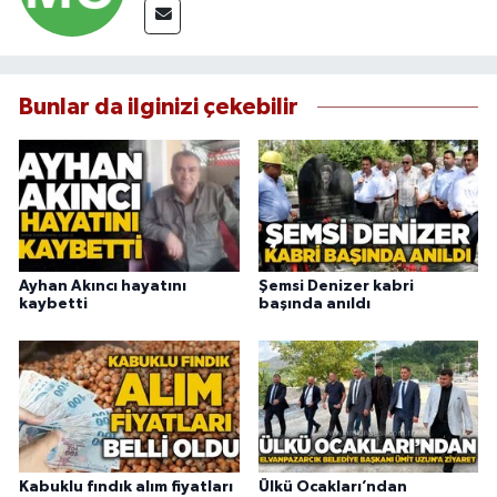
Bunlar da ilginizi çekebilir
Ayhan Akıncı hayatını
Şemsi Denizer kabri
kaybetti
başında anıldı
Kabuklu fındık alım fiyatları
Ülkü Ocakları’ndan