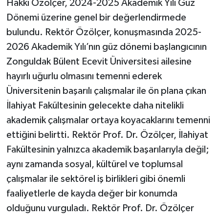
Hakkı Özölçer, 2024-2025 Akademik Yılı Güz
Röportaj
Dönemi üzerine genel bir değerlendirmede
Sağlık
bulundu. Rektör Özölçer, konuşmasında 2025-
2026 Akademik Yılı’nın güz dönemi başlangıcının
SİYASET
Zonguldak Bülent Ecevit Üniversitesi ailesine
hayırlı uğurlu olmasını temenni ederek
Spor
Üniversitenin başarılı çalışmalar ile ön plana çıkan
Ulusal
İlahiyat Fakültesinin gelecekte daha nitelikli
akademik çalışmalar ortaya koyacaklarını temenni
Yaşam
ettiğini belirtti. Rektör Prof. Dr. Özölçer, İlahiyat
Fakültesinin yalnızca akademik başarılarıyla değil;
aynı zamanda sosyal, kültürel ve toplumsal
çalışmalar ile sektörel iş birlikleri gibi önemli
faaliyetlerle de kayda değer bir konumda
olduğunu vurguladı. Rektör Prof. Dr. Özölçer