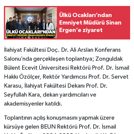
Gökçebey
Ülkü Ocakları’ndan
Emniyet Müdürü Sinan
GÜNDEM
Ergen’e ziyaret
İş ilanı
İlahiyat Fakültesi Doç. Dr. Ali Arslan Konferans
Salonu’nda gerçekleşen toplantıya; Zonguldak
Kilimli
Bülent Ecevit Üniversitesi Rektörü Prof. Dr. İsmail
Kültür - Sanat
Hakkı Özölçer, Rektör Yardımcısı Prof. Dr. Servet
Karasu, İlahiyat Fakültesi Dekanı Prof. Dr.
MAGAZİN
Seyfullah Kara, dekan yardımcıları ve
akademisyenler katıldı.
Politika
Toplantının açılış konuşmasını yapmak üzere
Resmi İlan
kürsüye gelen BEUN Rektörü Prof. Dr. İsmail