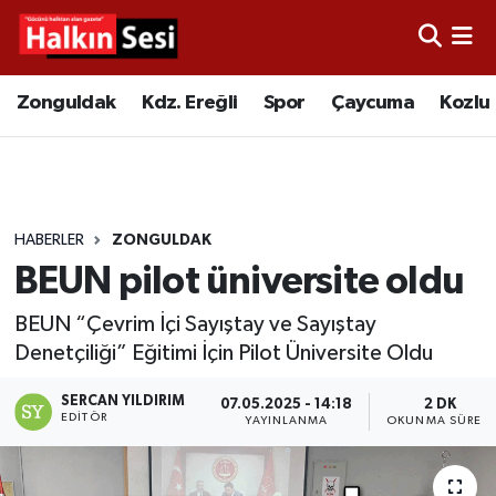
Foto Galeri
Zonguldak
Merkez Nöbetçi Eczaneler
Zonguldak
Kdz. Ereğli
Spor
Çaycuma
Kozlu
Video
Çaycuma
Merkez Hava Durumu
Yazarlar
KDZ. Ereğli
Merkez Trafik Yoğunluk Haritası
HABERLER
ZONGULDAK
Kozlu
Süper Lig Puan Durumu ve Fikstür
BEUN pilot üniversite oldu
Alaplı
Tüm Manşetler
BEUN “Çevrim İçi Sayıştay ve Sayıştay
Denetçiliği” Eğitimi İçin Pilot Üniversite Oldu
Asayiş
Son Dakika Haberleri
SERCAN YILDIRIM
07.05.2025 - 14:18
2 DK
EDITÖR
Bartın
Haber Arşivi
YAYINLANMA
OKUNMA SÜRESI
Karabük