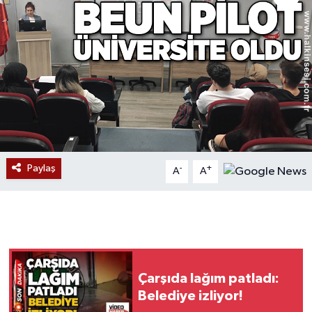
Devrek
Bolu
ÇEVRE
BİLİM VE TEKNOLOJİ
DUNYA
Paylaş
-
+
A
A
Düzce
Eğitim
Ekonomi
Çarşıda lağım patladı:
Belediye izliyor!
Genel