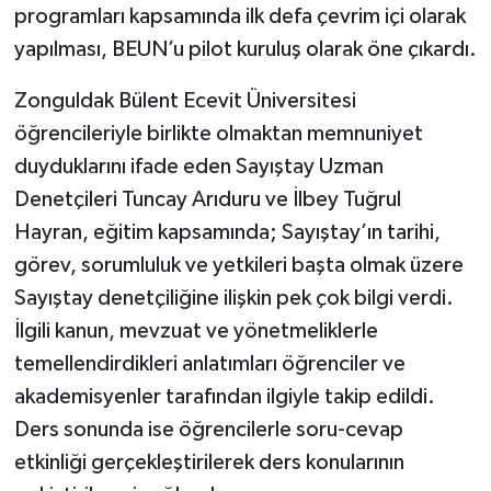
Röportaj
programları kapsamında ilk defa çevrim içi olarak
yapılması, BEUN’u pilot kuruluş olarak öne çıkardı.
Sağlık
Zonguldak Bülent Ecevit Üniversitesi
SİYASET
öğrencileriyle birlikte olmaktan memnuniyet
duyduklarını ifade eden Sayıştay Uzman
Spor
Denetçileri Tuncay Arıduru ve İlbey Tuğrul
Ulusal
Hayran, eğitim kapsamında; Sayıştay’ın tarihi,
görev, sorumluluk ve yetkileri başta olmak üzere
Yaşam
Sayıştay denetçiliğine ilişkin pek çok bilgi verdi.
İlgili kanun, mevzuat ve yönetmeliklerle
temellendirdikleri anlatımları öğrenciler ve
akademisyenler tarafından ilgiyle takip edildi.
Ders sonunda ise öğrencilerle soru-cevap
etkinliği gerçekleştirilerek ders konularının