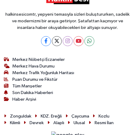
halkinsesicomtr, yepyeni temasıyla sizleri buluştururken, sadelik
ve modernizmi bir araya getiriyor. Şatafattan kaçınıyor ve
insanlara haber okuyabilecekleri bir altyapı sunuyor.
Merkez Nöbetçi Eczaneler
Merkez Hava Durumu
Merkez Trafik Yoğunluk Haritası
Puan Durumu ve Fikstür
Tüm Manşetler
Son Dakika Haberleri
Haber Arşivi
Zonguldak
KDZ. Ereğli
Çaycuma
Kozlu
Kilimli
Devrek
Alaplı
Ulusal
Resmi İlan