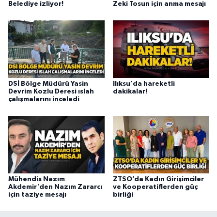
Belediye izliyor!
Zeki Tosun için anma mesajı
DSİ Bölge Müdürü Yasin
Ilıksu'da hareketli
Devrim Kozlu Deresi ıslah
dakikalar!
çalışmalarını inceledi
Mühendis Nazım
ZTSO’da Kadın Girişimciler
Akdemir'den Nazım Zararcı
ve Kooperatiflerden güç
için taziye mesajı
birliği