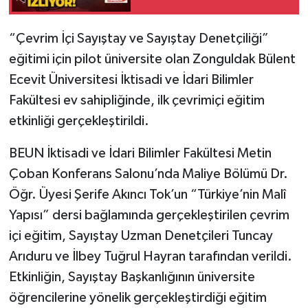
Gökçebey
“Çevrim İçi Sayıştay ve Sayıştay Denetçiliği”
eğitimi için pilot üniversite olan Zonguldak Bülent
GÜNDEM
Ecevit Üniversitesi İktisadi ve İdari Bilimler
Fakültesi ev sahipliğinde, ilk çevrimiçi eğitim
İş ilanı
etkinliği gerçekleştirildi.
Kilimli
BEUN İktisadi ve İdari Bilimler Fakültesi Metin
Kültür - Sanat
Çoban Konferans Salonu’nda Maliye Bölümü Dr.
Öğr. Üyesi Şerife Akıncı Tok’un “Türkiye’nin Malî
MAGAZİN
Yapısı” dersi bağlamında gerçekleştirilen çevrim
içi eğitim, Sayıştay Uzman Denetçileri Tuncay
Politika
Arıduru ve İlbey Tuğrul Hayran tarafından verildi.
Etkinliğin, Sayıştay Başkanlığının üniversite
Resmi İlan
öğrencilerine yönelik gerçekleştirdiği eğitim