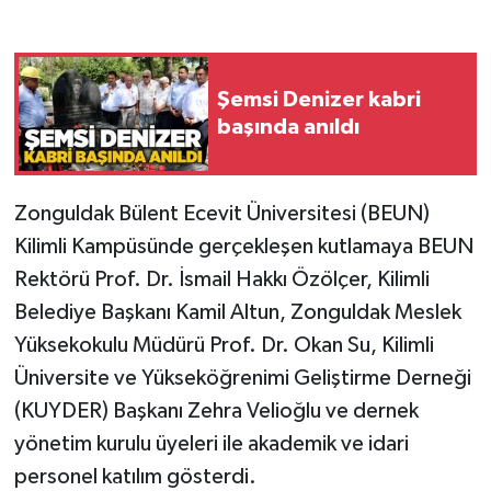
Gökçebey
Şemsi Denizer kabri
GÜNDEM
başında anıldı
İş ilanı
Zonguldak Bülent Ecevit Üniversitesi (BEUN)
Kilimli
Kilimli Kampüsünde gerçekleşen kutlamaya BEUN
Kültür - Sanat
Rektörü Prof. Dr. İsmail Hakkı Özölçer, Kilimli
Belediye Başkanı Kamil Altun, Zonguldak Meslek
MAGAZİN
Yüksekokulu Müdürü Prof. Dr. Okan Su, Kilimli
Üniversite ve Yükseköğrenimi Geliştirme Derneği
Politika
(KUYDER) Başkanı Zehra Velioğlu ve dernek
Resmi İlan
yönetim kurulu üyeleri ile akademik ve idari
personel katılım gösterdi.