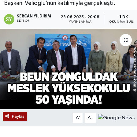
Başkanı Velioğlu’nun katılımıyla gerçekleşti.
Devrek
SERCAN YILDIRIM
23.06.2025 - 20:08
1 DK
EDITÖR
YAYINLANMA
OKUNMA SÜRES
Bolu
ÇEVRE
BİLİM VE TEKNOLOJİ
DUNYA
Düzce
Eğitim
Paylaş
-
+
A
A
Ekonomi
Genel