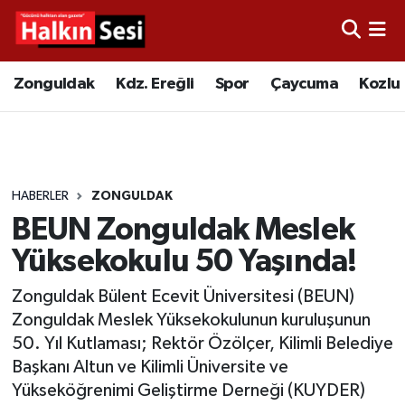
Foto Galeri
Zonguldak
Merkez Nöbetçi Eczaneler
Zonguldak
Kdz. Ereğli
Spor
Çaycuma
Kozlu
Video
Çaycuma
Merkez Hava Durumu
Yazarlar
KDZ. Ereğli
Merkez Trafik Yoğunluk Haritası
HABERLER
ZONGULDAK
Kozlu
Süper Lig Puan Durumu ve Fikstür
BEUN Zonguldak Meslek
Alaplı
Tüm Manşetler
Yüksekokulu 50 Yaşında!
Zonguldak Bülent Ecevit Üniversitesi (BEUN)
Asayiş
Son Dakika Haberleri
Zonguldak Meslek Yüksekokulunun kuruluşunun
50. Yıl Kutlaması; Rektör Özölçer, Kilimli Belediye
Bartın
Haber Arşivi
Başkanı Altun ve Kilimli Üniversite ve
Yükseköğrenimi Geliştirme Derneği (KUYDER)
Karabük