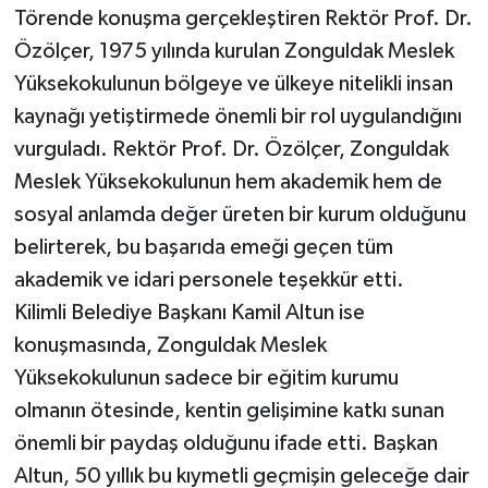
Röportaj
Törende konuşma gerçekleştiren Rektör Prof. Dr.
Özölçer, 1975 yılında kurulan Zonguldak Meslek
Sağlık
Yüksekokulunun bölgeye ve ülkeye nitelikli insan
kaynağı yetiştirmede önemli bir rol uygulandığını
SİYASET
vurguladı. Rektör Prof. Dr. Özölçer, Zonguldak
Spor
Meslek Yüksekokulunun hem akademik hem de
sosyal anlamda değer üreten bir kurum olduğunu
Ulusal
belirterek, bu başarıda emeği geçen tüm
akademik ve idari personele teşekkür etti.
Yaşam
Kilimli Belediye Başkanı Kamil Altun ise
konuşmasında, Zonguldak Meslek
Yüksekokulunun sadece bir eğitim kurumu
olmanın ötesinde, kentin gelişimine katkı sunan
önemli bir paydaş olduğunu ifade etti. Başkan
Altun, 50 yıllık bu kıymetli geçmişin geleceğe dair