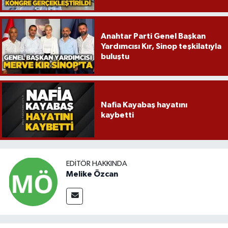
Röportaj
Sağlık
Anahtar Parti Genel Başkan
Yardımcısı Kır, Sinop teşkilatıyla
SİYASET
buluştu
Spor
Nafia Kayabaş hayatını
Ulusal
kaybetti
Yaşam
EDITÖR HAKKINDA
Melike Özcan