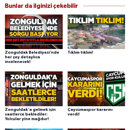
Bunlar da ilginizi çekebilir
Zonguldak Belediyesi’nde
Tıklım tıklım!
her şey detaylıca
incelenecek!
Zonguldak'a gelmek için
Çaycumaspor kararını
saatlerce beklediler:
verdi!
Yolcular yine mağdur!