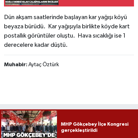
inceledi
Gökçebey
Dün akşam saatlerinde başlayan kar yağışı köyü
beyaza bürüdü. Kar yağışıyla birlikte köyde kart
GÜNDEM
postallık görüntüler oluştu. Hava sıcaklığı ise 1
derecelere kadar düştü.
İş ilanı
Kilimli
Muhabir:
Aytaç Öztürk
Kültür - Sanat
MAGAZİN
Politika
Resmi İlan
MHP Gökçebey İlçe Kongresi
gerçekleştirildi