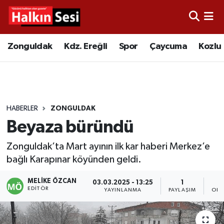
Foto Galeri
Zonguldak
Merkez Nöbetçi Eczaneler
Zonguldak
Kdz. Ereğli
Spor
Çaycuma
Kozlu
Video
Çaycuma
Merkez Hava Durumu
Yazarlar
KDZ. Ereğli
Merkez Trafik Yoğunluk Haritası
HABERLER
ZONGULDAK
Kozlu
Süper Lig Puan Durumu ve Fikstür
Beyaza büründü
Alaplı
Tüm Manşetler
Zonguldak’ta Mart ayının ilk kar haberi Merkez’e
bağlı Karapınar köyünden geldi.
Asayiş
Son Dakika Haberleri
MELIKE ÖZCAN
03.03.2025 - 13:25
1
EDITÖR
Bartın
Haber Arşivi
YAYINLANMA
PAYLAŞIM
OKU
Karabük