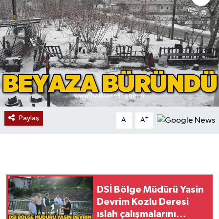
Devrek
Bolu
ÇEVRE
BİLİM VE TEKNOLOJİ
DUNYA
Paylaş
-
+
A
A
Düzce
Eğitim
DSİ Bölge Müdürü Yasin
Ekonomi
Devrim Kozlu Deresi
ıslah çalışmalarını
Genel