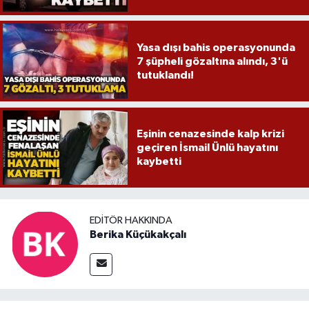
Yasa dışı bahis operasyonunda
7 şüpheli gözaltına alındı, 3'ü
tutuklandı!
Eşinin cenazesinde kalp krizi
geçiren İsmail Ünlü hayatını
kaybetti
EDITÖR HAKKINDA
Berika Küçükakçalı