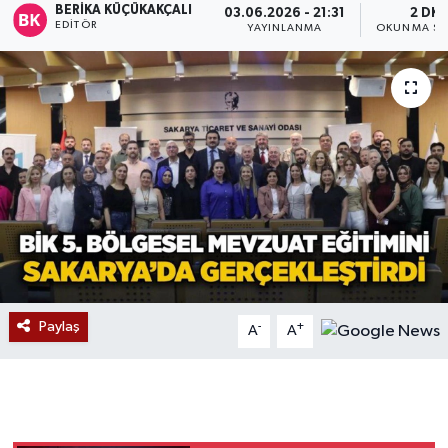
BERIKA KÜÇÜKAKÇALI
03.06.2026 - 21:31
2 DK
EDITÖR
YAYINLANMA
OKUNMA SÜ
Devrek
Bolu
ÇEVRE
BİLİM VE TEKNOLOJİ
DUNYA
Düzce
Paylaş
-
+
A
A
Eğitim
Ekonomi
Genel