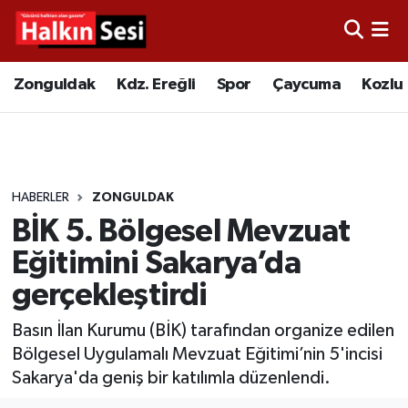
Foto Galeri
Zonguldak
Merkez Nöbetçi Eczaneler
Zonguldak
Kdz. Ereğli
Spor
Çaycuma
Kozlu
Video
Çaycuma
Merkez Hava Durumu
Yazarlar
KDZ. Ereğli
Merkez Trafik Yoğunluk Haritası
HABERLER
ZONGULDAK
Kozlu
Süper Lig Puan Durumu ve Fikstür
BİK 5. Bölgesel Mevzuat
Alaplı
Tüm Manşetler
Eğitimini Sakarya’da
gerçekleştirdi
Asayiş
Son Dakika Haberleri
Basın İlan Kurumu (BİK) tarafından organize edilen
Bartın
Haber Arşivi
Bölgesel Uygulamalı Mevzuat Eğitimi’nin 5'incisi
Sakarya'da geniş bir katılımla düzenlendi.
Karabük