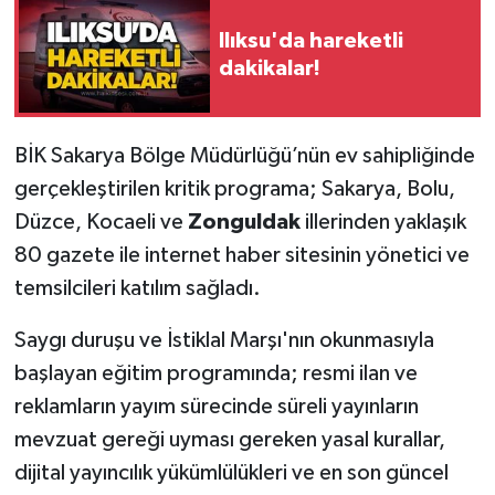
Ilıksu'da hareketli
Gökçebey
dakikalar!
GÜNDEM
BİK Sakarya Bölge Müdürlüğü’nün ev sahipliğinde
İş ilanı
gerçekleştirilen kritik programa; Sakarya, Bolu,
Kilimli
Düzce, Kocaeli ve
Zonguldak
illerinden yaklaşık
80 gazete ile internet haber sitesinin yönetici ve
Kültür - Sanat
temsilcileri katılım sağladı.
MAGAZİN
Saygı duruşu ve İstiklal Marşı'nın okunmasıyla
başlayan eğitim programında; resmi ilan ve
Politika
reklamların yayım sürecinde süreli yayınların
mevzuat gereği uyması gereken yasal kurallar,
Resmi İlan
dijital yayıncılık yükümlülükleri ve en son güncel