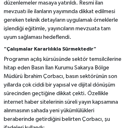
Röportaj
düzenlemeler masaya yatırıldı. Resmi ilan
mevzuatı ile ilanların yayımında dikkat edilmesi
Sağlık
gereken teknik detayların uygulamalı örneklerle
işlendiği eğitimle, yayıncıların mevzuata tam
SİYASET
uyum sağlaması hedeflendi.
Spor
"Çalışmalar Kararlılıkla Sürmektedir"
Programın açılış kürsüsünde sektör temsilcilerine
Ulusal
hitap eden Basın İlan Kurumu Sakarya Bölge
Yaşam
Müdürü İbrahim Çorbacı, basın sektörünün son
yıllarda çok ciddi bir yapısal ve dijital dönüşüm
sürecinden geçtiğine dikkat çekti. Özellikle
internet haber sitelerinin süreli yayın kapsamına
alınmasının sahada yeni yükümlülükleri
beraberinde getirdiğini belirten Çorbacı, şu
ifadeleri kullandı: