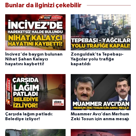
Bunlar da ilginizi çekebilir
İncivez'de baygın bulunan
Zonguldak’ta Tepebaşı-
Nihat Şahan Kalaycı
Yağcılar yolu trafiğe
hayatını kaybetti!
kapatıldı
Çarşıda lağım patladı:
Muammer Avcı’dan Merhum
Belediye izliyor!
Zeki Tosun için anma mesajı