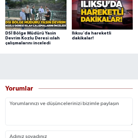
DSİ Bölge Müdürü Yasin
Ilıksu'da hareketli
Devrim Kozlu Deresi ıslah
dakikalar!
çalışmalarını inceledi
Yorumlar