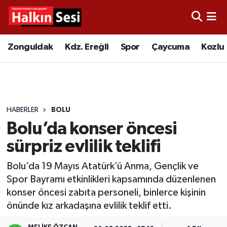
Foto Galeri
Zonguldak
Merkez Nöbetçi Eczaneler
Zonguldak
Kdz. Ereğli
Spor
Çaycuma
Kozlu
Video
Çaycuma
Merkez Hava Durumu
Yazarlar
KDZ. Ereğli
Merkez Trafik Yoğunluk Haritası
HABERLER
BOLU
Kozlu
Süper Lig Puan Durumu ve Fikstür
Bolu’da konser öncesi
Alaplı
Tüm Manşetler
sürpriz evlilik teklifi
Bolu’da 19 Mayıs Atatürk’ü Anma, Gençlik ve
Asayiş
Son Dakika Haberleri
Spor Bayramı etkinlikleri kapsamında düzenlenen
konser öncesi zabıta personeli, binlerce kişinin
Bartın
Haber Arşivi
önünde kız arkadaşına evlilik teklif etti.
Karabük