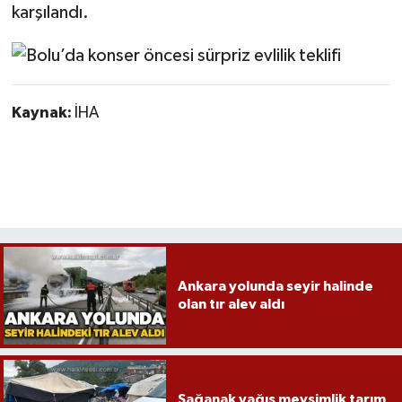
Röportaj
karşılandı.
Sağlık
SİYASET
Kaynak:
İHA
Spor
Ulusal
Yaşam
Ankara yolunda seyir halinde
olan tır alev aldı
Sağanak yağış mevsimlik tarım