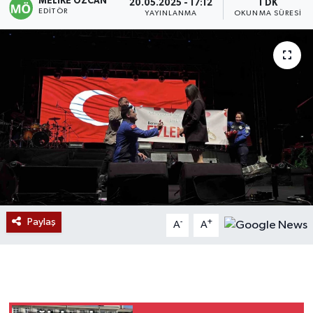
MELIKE ÖZCAN
20.05.2025 - 17:12
1 DK
EDITÖR
YAYINLANMA
OKUNMA SÜRESI
Devrek
Bolu
ÇEVRE
BİLİM VE TEKNOLOJİ
DUNYA
Düzce
Paylaş
-
+
A
A
Eğitim
Ekonomi
Genel