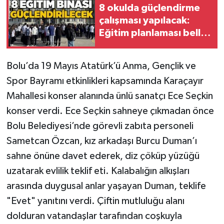
8 okulda güçlendirme
çalışması yapılacak:
Gökçebey
Eğitim planlaması belli
oldu
GÜNDEM
Bolu’da 19 Mayıs Atatürk’ü Anma, Gençlik ve
İş ilanı
Spor Bayramı etkinlikleri kapsamında Karaçayır
Mahallesi konser alanında ünlü sanatçı Ece Seçkin
Kilimli
konser verdi. Ece Seçkin sahneye çıkmadan önce
Kültür - Sanat
Bolu Belediyesi’nde görevli zabıta personeli
Sametcan Özcan, kız arkadaşı Burcu Duman’ı
MAGAZİN
sahne önüne davet ederek, diz çöküp yüzüğü
uzatarak evlilik teklif eti. Kalabalığın alkışları
Politika
arasında duygusal anlar yaşayan Duman, teklife
"Evet" yanıtını verdi. Çiftin mutluluğu alanı
Resmi İlan
dolduran vatandaşlar tarafından coşkuyla