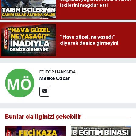
işçilerini mağdur etti
"Hava güzel, ne yasağı"
diyerek denize girmeyin!
EDITÖR HAKKINDA
Melike Özcan
Bunlar da ilginizi çekebilir