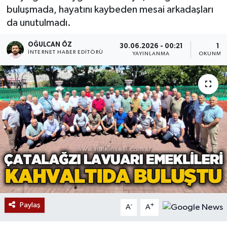
buluşmada, hayatını kaybeden mesai arkadaşları
Devrek
da unutulmadı.
Bolu
OĞULCAN ÖZ
30.06.2026 - 00:21
1 D
İNTERNET HABER EDITÖRÜ
YAYINLANMA
OKUNMA 
ÇEVRE
BİLİM VE TEKNOLOJİ
DUNYA
Düzce
Eğitim
Ekonomi
Paylaş
-
+
A
A
Genel