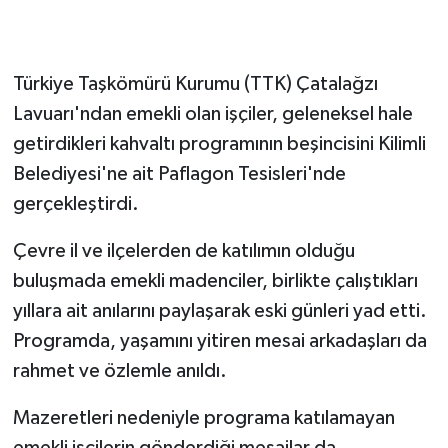
Gökçebey
Türkiye Taşkömürü Kurumu (TTK) Çatalağzı
GÜNDEM
Lavuarı'ndan emekli olan işçiler, geleneksel hale
getirdikleri kahvaltı programının beşincisini Kilimli
İş ilanı
Belediyesi'ne ait Paflagon Tesisleri'nde
Kilimli
gerçekleştirdi.
Çevre il ve ilçelerden de katılımın olduğu
Kültür - Sanat
buluşmada emekli madenciler, birlikte çalıştıkları
MAGAZİN
yıllara ait anılarını paylaşarak eski günleri yad etti.
Programda, yaşamını yitiren mesai arkadaşları da
Politika
rahmet ve özlemle anıldı.
Resmi İlan
Mazeretleri nedeniyle programa katılamayan