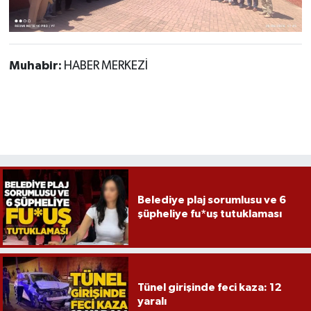
Muhabir:
HABER MERKEZİ
Belediye plaj sorumlusu ve 6
şüpheliye fu*uş tutuklaması
Tünel girişinde feci kaza: 12
yaralı