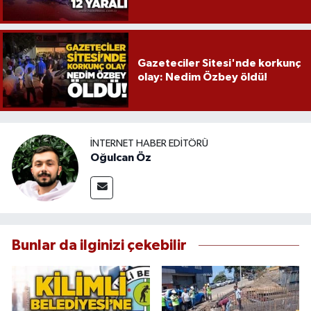
Gazeteciler Sitesi'nde korkunç
olay: Nedim Özbey öldü!
İNTERNET HABER EDITÖRÜ
Oğulcan Öz
Bunlar da ilginizi çekebilir