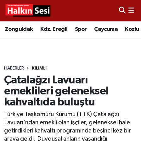
Foto Galeri
Zonguldak
Merkez Nöbetçi Eczaneler
Zonguldak
Kdz. Ereğli
Spor
Çaycuma
Kozlu
Video
Çaycuma
Merkez Hava Durumu
Yazarlar
KDZ. Ereğli
Merkez Trafik Yoğunluk Haritası
HABERLER
KILIMLI
Kozlu
Süper Lig Puan Durumu ve Fikstür
Çatalağzı Lavuarı
Alaplı
Tüm Manşetler
emeklileri geleneksel
kahvaltıda buluştu
Asayiş
Son Dakika Haberleri
Türkiye Taşkömürü Kurumu (TTK) Çatalağzı
Bartın
Haber Arşivi
Lavuarı'ndan emekli olan işçiler, geleneksel hale
getirdikleri kahvaltı programında beşinci kez bir
Karabük
araya geldi. Duygusal anların yaşandığı