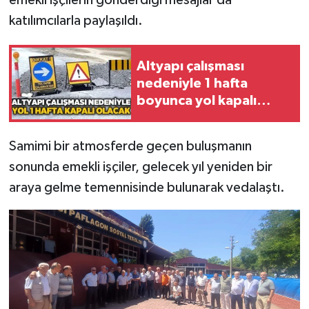
emekli işçilerin gönderdiği mesajlar da
Röportaj
katılımcılarla paylaşıldı.
Sağlık
Altyapı çalışması
SİYASET
nedeniyle 1 hafta
boyunca yol kapalı
Spor
olacak
Ulusal
Samimi bir atmosferde geçen buluşmanın
sonunda emekli işçiler, gelecek yıl yeniden bir
Yaşam
araya gelme temennisinde bulunarak vedalaştı.