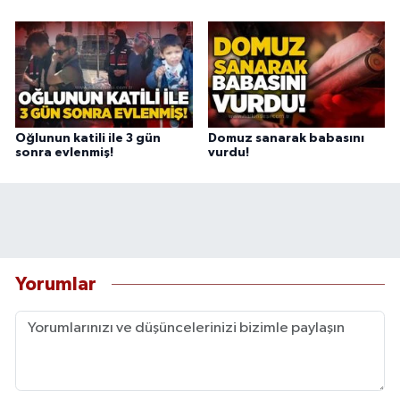
Oğlunun katili ile 3 gün
Domuz sanarak babasını
sonra evlenmiş!
vurdu!
Yorumlar