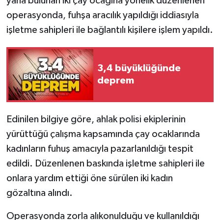
yana bulunan iki çay ocağına yönelik düzenlenen
operasyonda, fuhşa aracılık yapıldığı iddiasıyla
Gökçebey
işletme sahipleri ile bağlantılı kişilere işlem yapıldı.
GÜNDEM
3,4 büyüklüğünde
İş ilanı
deprem
Kilimli
Edinilen bilgiye göre, ahlak polisi ekiplerinin
Kültür - Sanat
yürüttüğü çalışma kapsamında çay ocaklarında
MAGAZİN
kadınların fuhuş amacıyla pazarlanıldığı tespit
edildi. Düzenlenen baskında işletme sahipleri ile
Politika
onlara yardım ettiği öne sürülen iki kadın
gözaltına alındı.
Resmi İlan
Operasyonda zorla alıkonulduğu ve kullanıldığı