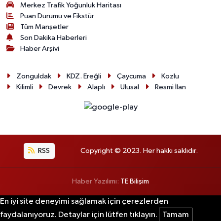
Merkez Trafik Yoğunluk Haritası
Puan Durumu ve Fikstür
Tüm Manşetler
Son Dakika Haberleri
Haber Arşivi
Zonguldak
KDZ. Ereğli
Çaycuma
Kozlu
Kilimli
Devrek
Alaplı
Ulusal
Resmi İlan
RSS
Copyright © 2023. Her hakkı saklıdır.
Haber Yazılımı:
TE Bilişim
En iyi site deneyimi sağlamak için çerezlerden
faydalanıyoruz. Detaylar için lütfen tıklayın.
Tamam