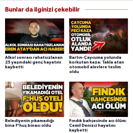
Bunlar da ilginizi çekebilir
Alkol sonrası rahatsızlanan
Bartın-Çaycuma yolunda
25 yaşındaki genç hayatını
korkutan kaza: Takla atan
kaybetti
otomobil alevlere teslim
oldu
Belediyenin yıkamadığı
Fındık bahçesinde acı ölüm:
bina f*huş binası oldu
Cemil Denizci hayatını
kaybetti