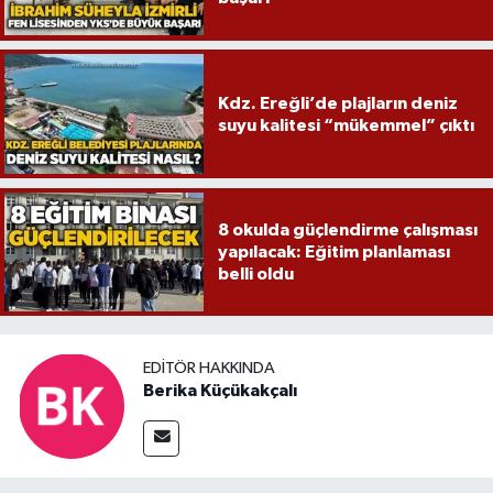
Kdz. Ereğli’de plajların deniz
suyu kalitesi “mükemmel” çıktı
8 okulda güçlendirme çalışması
yapılacak: Eğitim planlaması
belli oldu
EDITÖR HAKKINDA
Berika Küçükakçalı