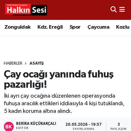
Foto Galeri
Zonguldak
Merkez Nöbetçi Eczaneler
Zonguldak
Kdz. Ereğli
Spor
Çaycuma
Kozlu
Video
Çaycuma
Merkez Hava Durumu
Yazarlar
KDZ. Ereğli
Merkez Trafik Yoğunluk Haritası
HABERLER
ASAYIŞ
Kozlu
Süper Lig Puan Durumu ve Fikstür
Çay ocağı yanında fuhuş
Alaplı
Tüm Manşetler
pazarlığı!
İki ayrı çay ocağına düzenlenen operasyonda
Asayiş
Son Dakika Haberleri
fuhuşa aracılık ettikleri iddiasıyla 4 kişi tutuklandı,
5 kadın koruma altına alındı.
Bartın
Haber Arşivi
BERIKA KÜÇÜKAKÇALI
20.05.2026 - 19:57
3
Karabük
EDITÖR
YAYINLANMA
PAYLAŞIM