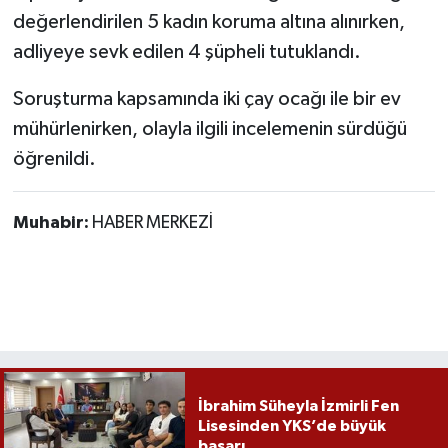
Röportaj
değerlendirilen 5 kadın koruma altına alınırken,
adliyeye sevk edilen 4 şüpheli tutuklandı.
Sağlık
Soruşturma kapsamında iki çay ocağı ile bir ev
SİYASET
mühürlenirken, olayla ilgili incelemenin sürdüğü
öğrenildi.
Spor
Ulusal
Muhabir:
HABER MERKEZİ
Yaşam
İbrahim Süheyla İzmirli Fen
Lisesinden YKS’de büyük
başarı