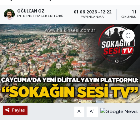
Devrek
OĞULCAN ÖZ
01.06.2026 - 12:22
1 D
İNTERNET HABER EDITÖRÜ
YAYINLANMA
OKUNMA S
Bolu
ÇEVRE
BİLİM VE TEKNOLOJİ
DUNYA
Düzce
Eğitim
Paylaş
-
+
A
A
Ekonomi
Genel