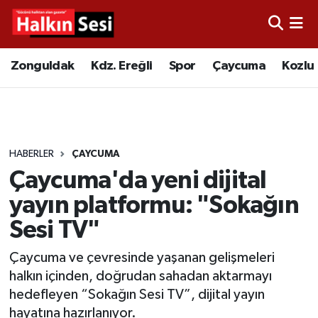
Foto Galeri
Zonguldak
Merkez Nöbetçi Eczaneler
Zonguldak
Kdz. Ereğli
Spor
Çaycuma
Kozlu
Video
Çaycuma
Merkez Hava Durumu
Yazarlar
KDZ. Ereğli
Merkez Trafik Yoğunluk Haritası
HABERLER
ÇAYCUMA
Kozlu
Süper Lig Puan Durumu ve Fikstür
Çaycuma'da yeni dijital
Alaplı
Tüm Manşetler
yayın platformu: "Sokağın
Sesi TV"
Asayiş
Son Dakika Haberleri
Çaycuma ve çevresinde yaşanan gelişmeleri
Bartın
Haber Arşivi
halkın içinden, doğrudan sahadan aktarmayı
hedefleyen “Sokağın Sesi TV”, dijital yayın
Karabük
hayatına hazırlanıyor.