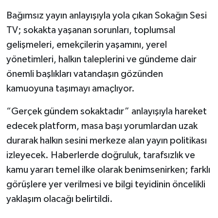
Bağımsız yayın anlayışıyla yola çıkan Sokağın Sesi
Gökçebey
TV; sokakta yaşanan sorunları, toplumsal
gelişmeleri, emekçilerin yaşamını, yerel
GÜNDEM
yönetimleri, halkın taleplerini ve gündeme dair
İş ilanı
önemli başlıkları vatandaşın gözünden
kamuoyuna taşımayı amaçlıyor.
Kilimli
“Gerçek gündem sokaktadır” anlayışıyla hareket
Kültür - Sanat
edecek platform, masa başı yorumlardan uzak
durarak halkın sesini merkeze alan yayın politikası
MAGAZİN
izleyecek. Haberlerde doğruluk, tarafsızlık ve
kamu yararı temel ilke olarak benimsenirken; farklı
Politika
görüşlere yer verilmesi ve bilgi teyidinin öncelikli
Resmi İlan
yaklaşım olacağı belirtildi.