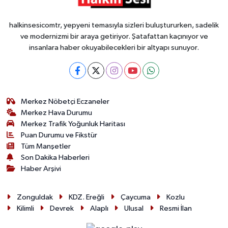
halkinsesicomtr, yepyeni temasıyla sizleri buluştururken, sadelik
ve modernizmi bir araya getiriyor. Şatafattan kaçınıyor ve
insanlara haber okuyabilecekleri bir altyapı sunuyor.
Merkez Nöbetçi Eczaneler
Merkez Hava Durumu
Merkez Trafik Yoğunluk Haritası
Puan Durumu ve Fikstür
Tüm Manşetler
Son Dakika Haberleri
Haber Arşivi
Zonguldak
KDZ. Ereğli
Çaycuma
Kozlu
Kilimli
Devrek
Alaplı
Ulusal
Resmi İlan