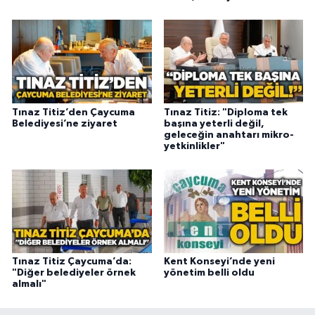
Tınaz Titiz’den Çaycuma
Tınaz Titiz: "Diploma tek
Belediyesi’ne ziyaret
başına yeterli değil,
geleceğin anahtarı mikro-
yetkinlikler"
Tınaz Titiz Çaycuma’da:
Kent Konseyi’nde yeni
"Diğer belediyeler örnek
yönetim belli oldu
almalı"