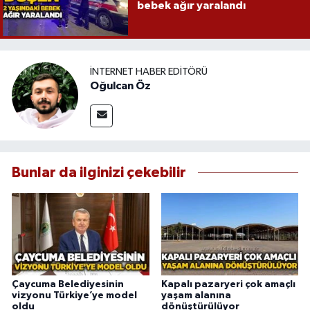
bebek ağır yaralandı
İNTERNET HABER EDITÖRÜ
Oğulcan Öz
Bunlar da ilginizi çekebilir
Çaycuma Belediyesinin
Kapalı pazaryeri çok amaçlı
vizyonu Türkiye’ye model
yaşam alanına
oldu
dönüştürülüyor