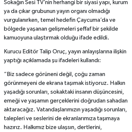
Röportaj
Sokağın Sesi TV’nin herhangi bir siyasi yapı, kurum
ya da çıkar grubunun yayın organı olmadığı
Sağlık
vurgulanırken, temel hedefin Çaycuma’da ve
bölgede yaşanan gelişmeleri şeffaf bir şekilde
SİYASET
kamuoyuna ulaştırmak olduğu ifade edildi.
Spor
Kurucu Editör Talip Oruç, yayın anlayışlarına ilişkin
yaptığı açıklamada şu ifadeleri kullandı:
Ulusal
“Biz sadece görüneni değil, çoğu zaman
Yaşam
görünmeyeni de ekrana taşımak istiyoruz. Halkın
yaşadığı sorunları, sokaktaki insanın düşüncesini,
emeği ve yaşamın gerçeklerini doğrudan sahadan
aktaracağız. Vatandaşlarımızın yaşadığı sorunları,
talepleri ve seslerini de ekranlarımıza taşımaya
hazırız. Halkımız bize ulaşsın, dertlerini,