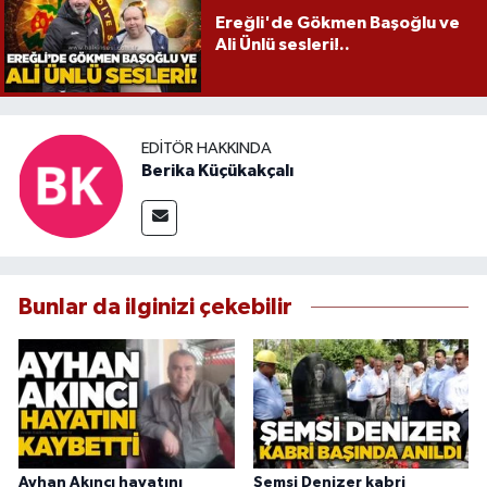
Ereğli'de Gökmen Başoğlu ve
Ali Ünlü sesleri!..
EDITÖR HAKKINDA
Berika Küçükakçalı
Bunlar da ilginizi çekebilir
Ayhan Akıncı hayatını
Şemsi Denizer kabri