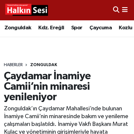
Foto Galeri
Zonguldak
Merkez Nöbetçi Eczaneler
Zonguldak
Kdz. Ereğli
Spor
Çaycuma
Kozlu
Video
Çaycuma
Merkez Hava Durumu
Yazarlar
KDZ. Ereğli
Merkez Trafik Yoğunluk Haritası
HABERLER
ZONGULDAK
Kozlu
Süper Lig Puan Durumu ve Fikstür
Çaydamar İnamiye
Alaplı
Tüm Manşetler
Camii’nin minaresi
yenileniyor
Asayiş
Son Dakika Haberleri
Zonguldak’ın Çaydamar Mahallesi’nde bulunan
Bartın
Haber Arşivi
İnamiye Camii’nin minaresinde bakım ve yenileme
çalışmaları başlatıldı. İnamiye Vakfı Başkanı Murat
Karabük
Kulaç ve yönetiminin girişimleriyle hayata