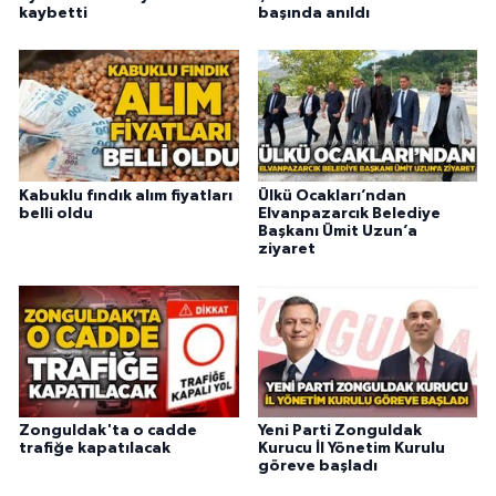
kaybetti
başında anıldı
Kabuklu fındık alım fiyatları
Ülkü Ocakları’ndan
belli oldu
Elvanpazarcık Belediye
Başkanı Ümit Uzun’a
ziyaret
Zonguldak'ta o cadde
Yeni Parti Zonguldak
trafiğe kapatılacak
Kurucu İl Yönetim Kurulu
göreve başladı