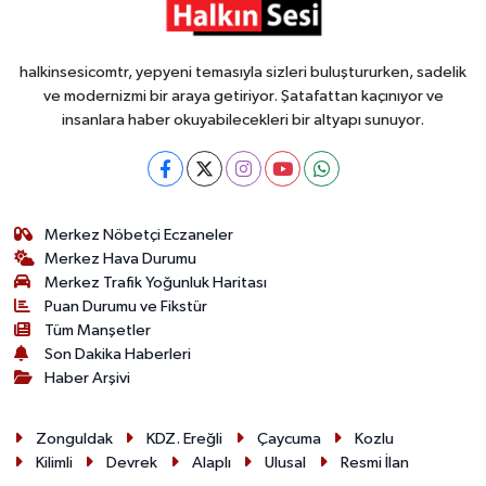
halkinsesicomtr, yepyeni temasıyla sizleri buluştururken, sadelik
ve modernizmi bir araya getiriyor. Şatafattan kaçınıyor ve
insanlara haber okuyabilecekleri bir altyapı sunuyor.
Merkez Nöbetçi Eczaneler
Merkez Hava Durumu
Merkez Trafik Yoğunluk Haritası
Puan Durumu ve Fikstür
Tüm Manşetler
Son Dakika Haberleri
Haber Arşivi
Zonguldak
KDZ. Ereğli
Çaycuma
Kozlu
Kilimli
Devrek
Alaplı
Ulusal
Resmi İlan