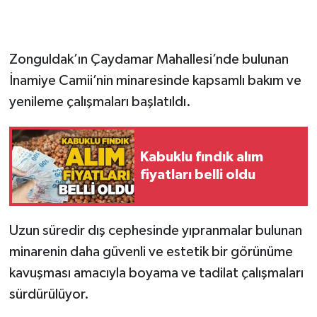
Gökçebey
Zonguldak’ın Çaydamar Mahallesi’nde bulunan
GÜNDEM
İnamiye Camii’nin minaresinde kapsamlı bakım ve
yenileme çalışmaları başlatıldı.
İş ilanı
Kilimli
Kabuklu fındık alım
fiyatları belli oldu
Kültür - Sanat
MAGAZİN
Uzun süredir dış cephesinde yıpranmalar bulunan
Politika
minarenin daha güvenli ve estetik bir görünüme
kavuşması amacıyla boyama ve tadilat çalışmaları
Resmi İlan
sürdürülüyor.