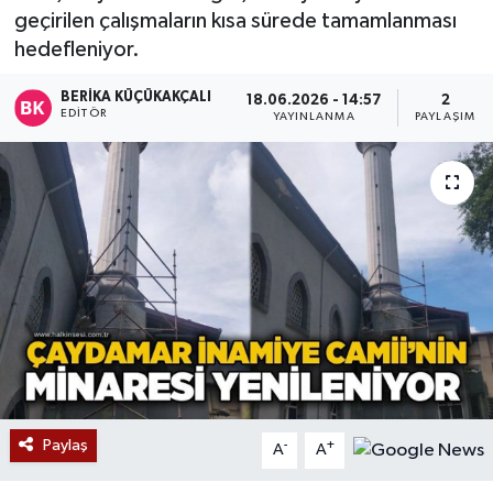
geçirilen çalışmaların kısa sürede tamamlanması
Devrek
hedefleniyor.
Bolu
BERIKA KÜÇÜKAKÇALI
18.06.2026 - 14:57
2
EDITÖR
YAYINLANMA
PAYLAŞIM
ÇEVRE
BİLİM VE TEKNOLOJİ
DUNYA
Düzce
Eğitim
Ekonomi
Paylaş
-
+
A
A
Genel