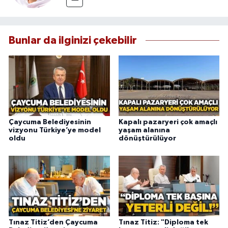
Bunlar da ilginizi çekebilir
Çaycuma Belediyesinin
Kapalı pazaryeri çok amaçlı
vizyonu Türkiye’ye model
yaşam alanına
oldu
dönüştürülüyor
Tınaz Titiz’den Çaycuma
Tınaz Titiz: "Diploma tek