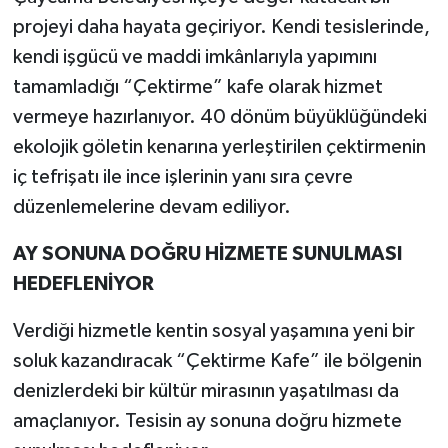
projeyi daha hayata geçiriyor. Kendi tesislerinde,
Gökçebey
kendi işgücü ve maddi imkânlarıyla yapımını
tamamladığı “Çektirme” kafe olarak hizmet
GÜNDEM
vermeye hazırlanıyor. 40 dönüm büyüklüğündeki
ekolojik göletin kenarına yerleştirilen çektirmenin
İş ilanı
iç tefrişatı ile ince işlerinin yanı sıra çevre
Kilimli
düzenlemelerine devam ediliyor.
Kültür - Sanat
AY SONUNA DOĞRU HİZMETE SUNULMASI
HEDEFLENİYOR
MAGAZİN
Verdiği hizmetle kentin sosyal yaşamına yeni bir
Politika
soluk kazandıracak “Çektirme Kafe” ile bölgenin
denizlerdeki bir kültür mirasının yaşatılması da
Resmi İlan
amaçlanıyor. Tesisin ay sonuna doğru hizmete