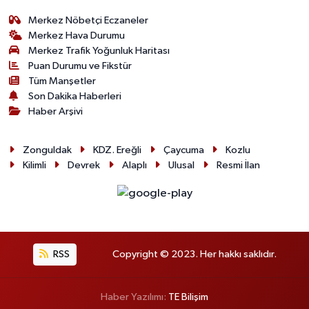
Merkez Nöbetçi Eczaneler
Merkez Hava Durumu
Merkez Trafik Yoğunluk Haritası
Puan Durumu ve Fikstür
Tüm Manşetler
Son Dakika Haberleri
Haber Arşivi
Zonguldak
KDZ. Ereğli
Çaycuma
Kozlu
Kilimli
Devrek
Alaplı
Ulusal
Resmi İlan
RSS
Copyright © 2023. Her hakkı saklıdır.
Haber Yazılımı:
TE Bilişim