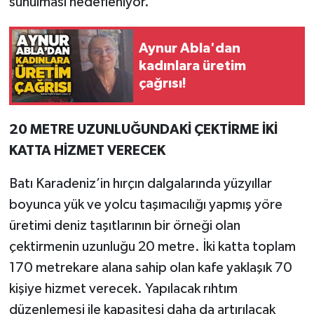
sunulması hedefleniyor.
Röportaj
Sağlık
Aynur Abla'dan
kadınlara üretim
SİYASET
çağrısı!
Spor
20 METRE UZUNLUĞUNDAKİ ÇEKTİRME İKİ
Ulusal
KATTA HİZMET VERECEK
Batı Karadeniz’in hırçın dalgalarında yüzyıllar
Yaşam
boyunca yük ve yolcu taşımacılığı yapmış yöre
üretimi deniz taşıtlarının bir örneği olan
çektirmenin uzunluğu 20 metre. İki katta toplam
170 metrekare alana sahip olan kafe yaklaşık 70
kişiye hizmet verecek. Yapılacak rıhtım
düzenlemesi ile kapasitesi daha da artırılacak