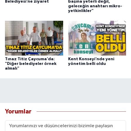
Belediyesi’ne ziyaret
başına yeterli değil,
geleceğin anahtarı mikro-
yetkinlikler"
Tınaz Titiz Çaycuma’da:
Kent Konseyi’nde yeni
"Diğer belediyeler örnek
yönetim belli oldu
almalı"
Yorumlar