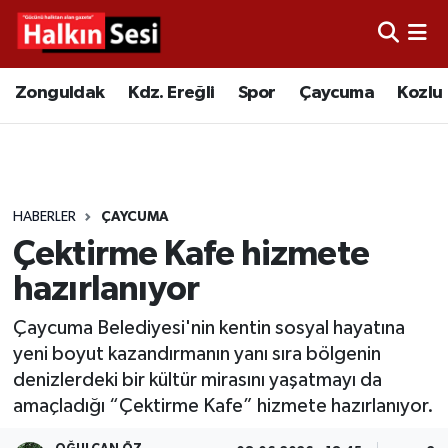
Foto Galeri
Zonguldak
Merkez Nöbetçi Eczaneler
Zonguldak
Kdz. Ereğli
Spor
Çaycuma
Kozlu
Video
Çaycuma
Merkez Hava Durumu
Yazarlar
KDZ. Ereğli
Merkez Trafik Yoğunluk Haritası
HABERLER
ÇAYCUMA
Kozlu
Süper Lig Puan Durumu ve Fikstür
Çektirme Kafe hizmete
Alaplı
Tüm Manşetler
hazırlanıyor
Çaycuma Belediyesi'nin kentin sosyal hayatına
Asayiş
Son Dakika Haberleri
yeni boyut kazandırmanın yanı sıra bölgenin
denizlerdeki bir kültür mirasını yaşatmayı da
Bartın
Haber Arşivi
amaçladığı “Çektirme Kafe” hizmete hazırlanıyor.
Karabük