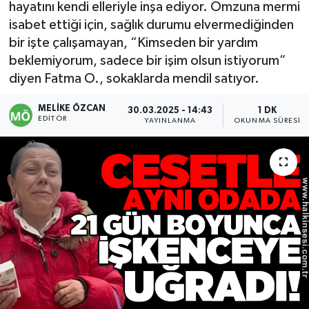
hayatını kendi elleriyle inşa ediyor. Omzuna mermi
isabet ettiği için, sağlık durumu elvermediğinden
Devrek
bir işte çalışamayan, “Kimseden bir yardım
Bolu
beklemiyorum, sadece bir işim olsun istiyorum”
diyen Fatma O., sokaklarda mendil satıyor.
ÇEVRE
MELIKE ÖZCAN
30.03.2025 - 14:43
1 DK
EDITÖR
YAYINLANMA
OKUNMA SÜRESI
BİLİM VE TEKNOLOJİ
DUNYA
Düzce
Eğitim
Ekonomi
Genel