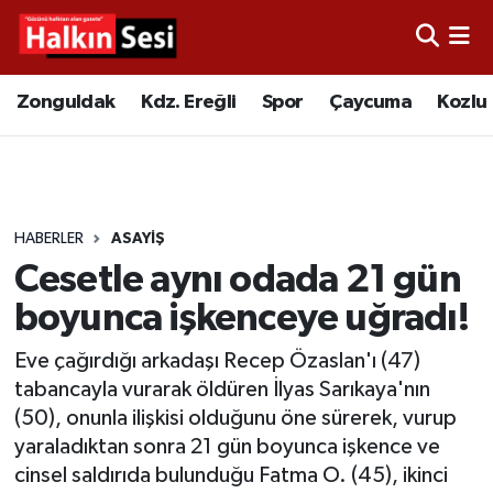
Foto Galeri
Zonguldak
Merkez Nöbetçi Eczaneler
Zonguldak
Kdz. Ereğli
Spor
Çaycuma
Kozlu
Video
Çaycuma
Merkez Hava Durumu
Yazarlar
KDZ. Ereğli
Merkez Trafik Yoğunluk Haritası
HABERLER
ASAYIŞ
Kozlu
Süper Lig Puan Durumu ve Fikstür
Cesetle aynı odada 21 gün
Alaplı
Tüm Manşetler
boyunca işkenceye uğradı!
Eve çağırdığı arkadaşı Recep Özaslan'ı (47)
Asayiş
Son Dakika Haberleri
tabancayla vurarak öldüren İlyas Sarıkaya'nın
(50), onunla ilişkisi olduğunu öne sürerek, vurup
Bartın
Haber Arşivi
yaraladıktan sonra 21 gün boyunca işkence ve
cinsel saldırıda bulunduğu Fatma O. (45), ikinci
Karabük