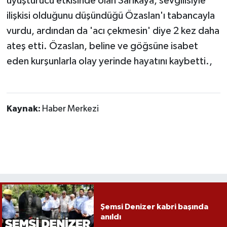
uyuşturucu etkisinde olan Sarıkaya, sevgilisiyle
Röportaj
ilişkisi olduğunu düşündüğü Özaslan'ı tabancayla
Sağlık
vurdu, ardından da 'acı çekmesin' diye 2 kez daha
ateş etti. Özaslan, beline ve göğsüne isabet
SİYASET
eden kurşunlarla olay yerinde hayatını kaybetti.,
Spor
Ulusal
Kaynak:
Haber Merkezi
Yaşam
Şemsi Denizer kabri başında
anıldı