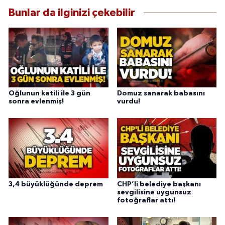
Bunlar da ilginizi çekebilir
Oğlunun katili ile 3 gün
Domuz sanarak babasını
sonra evlenmiş!
vurdu!
3,4 büyüklüğünde deprem
CHP’li belediye başkanı
sevgilisine uygunsuz
fotoğraflar attı!