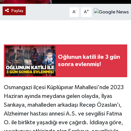
Paylaş
-
+
A
A
Gökçebey
GÜNDEM
İş ilanı
Oğlunun katili ile 3 gün
Kilimli
sonra evlenmiş!
Kültür - Sanat
Osmangazi ilçesi Küplüpınar Mahallesi'nde 2023
MAGAZİN
Haziran ayında meydana gelen olayda, İlyas
Politika
Sarıkaya, mahalleden arkadaşı Recep Özaslan'ı,
Alzheimer hastası annesi A.S. ve sevgilisi Fatma
Resmi İlan
O. ile birlikte yaşadığı eve çağırdı. İddiaya göre,