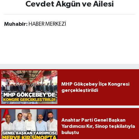
Röportaj
Cevdet Akgün ve Ailesi
Sağlık
Muhabir:
HABER MERKEZİ
SİYASET
Spor
Ulusal
Yaşam
MHP Gökçebey İlçe Kongresi
gerçekleştirildi
Anahtar Parti Genel Başkan
Yardımcısı Kır, Sinop teşkilatıyla
buluştu