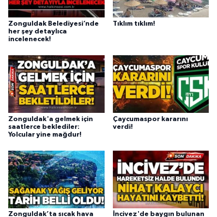
Zonguldak Belediyesi’nde
Tıklım tıklım!
her şey detaylıca
incelenecek!
Zonguldak'a gelmek için
Çaycumaspor kararını
saatlerce beklediler:
verdi!
Yolcular yine mağdur!
Zonguldak’ta sıcak hava
İncivez'de baygın bulunan