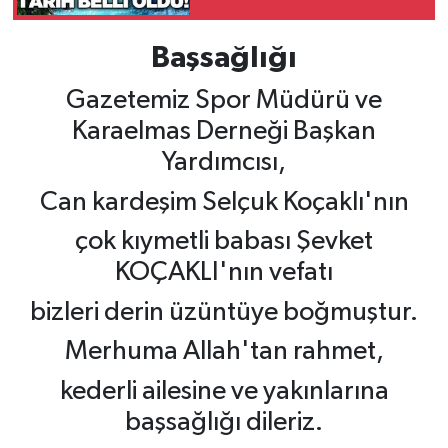
Gökçebey
Başsağlığı
Gazetemiz Spor Müdürü ve
GÜNDEM
Karaelmas Derneği Başkan
İş ilanı
Yardımcısı,
Can kardeşim Selçuk Koçaklı'nın
Kilimli
çok kıymetli babası Şevket
Kültür - Sanat
KOÇAKLI'nın vefatı
MAGAZİN
bizleri derin üzüntüye boğmuştur.
Merhuma Allah'tan rahmet,
Politika
kederli ailesine ve yakınlarına
Resmi İlan
başsağlığı dileriz.