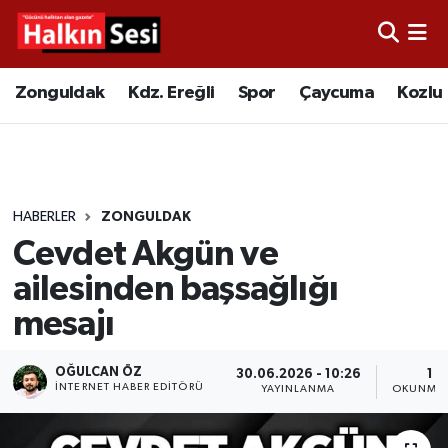
Foto Galeri
Zonguldak
Merkez Nöbetçi Eczaneler
Zonguldak
Kdz. Ereğli
Spor
Çaycuma
Kozlu
Video
Çaycuma
Merkez Hava Durumu
Yazarlar
KDZ. Ereğli
Merkez Trafik Yoğunluk Haritası
HABERLER
ZONGULDAK
Kozlu
Süper Lig Puan Durumu ve Fikstür
Cevdet Akgün ve
Alaplı
Tüm Manşetler
ailesinden başsağlığı
mesajı
Asayiş
Son Dakika Haberleri
OĞULCAN ÖZ
30.06.2026 - 10:26
1 D
Bartın
Haber Arşivi
İNTERNET HABER EDITÖRÜ
YAYINLANMA
OKUNMA 
Karabük