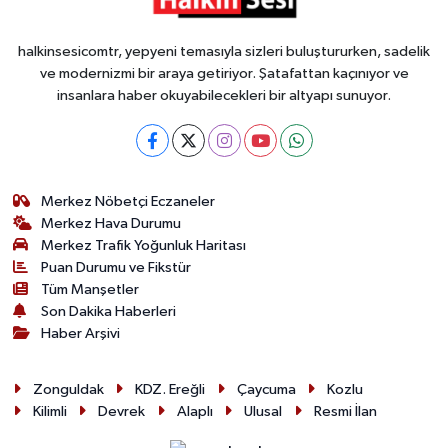
halkinsesicomtr, yepyeni temasıyla sizleri buluştururken, sadelik
ve modernizmi bir araya getiriyor. Şatafattan kaçınıyor ve
insanlara haber okuyabilecekleri bir altyapı sunuyor.
Merkez Nöbetçi Eczaneler
Merkez Hava Durumu
Merkez Trafik Yoğunluk Haritası
Puan Durumu ve Fikstür
Tüm Manşetler
Son Dakika Haberleri
Haber Arşivi
Zonguldak
KDZ. Ereğli
Çaycuma
Kozlu
Kilimli
Devrek
Alaplı
Ulusal
Resmi İlan