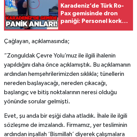
Röportaj
Karadeniz’de Türk Ro-
Pax gemisinde dron
Sağlık
paniği: Personel korku
dolu anlar yaşadı
SİYASET
Çağlayan, açıklamasında;
Spor
“Zonguldak Çevre Yolu’muz ile ilgili ihalenin
Ulusal
yapıldığını daha önce açıklamıştık. Bu açıklamanın
ardından hemşehrilerimizden sıklıkla; tünellerin
Yaşam
nereden başlayacağı, nereden çıkacağı,
başlangıç ve bitiş noktalarının neresi olduğu
yönünde sorular gelmişti.
Evet, şu anda bir eşiği daha atladık. İhale ile ilgili
sözleşme de imzalandı. Firmamız, yer tesliminin
ardından inşallah ‘Bismillah’ diyerek çalışmalara