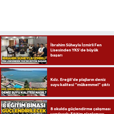
İbrahim Süheyla İzmirli Fen
Lisesinden YKS’de büyük
başarı
Kdz. Ereğli’de plajların deniz
suyu kalitesi “mükemmel” çıktı
8 okulda güçlendirme çalışması
yapılacak: Eğitim planlaması