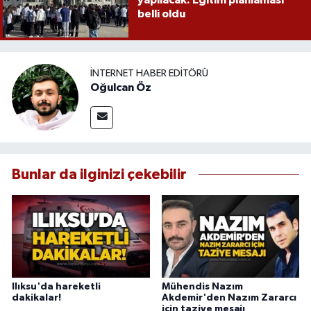
belli oldu
İNTERNET HABER EDITÖRÜ
Oğulcan Öz
Bunlar da ilginizi çekebilir
Ilıksu'da hareketli
Mühendis Nazım
dakikalar!
Akdemir'den Nazım Zararcı
için taziye mesajı