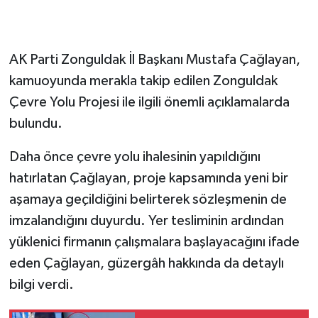
Gökçebey
AK Parti Zonguldak İl Başkanı Mustafa Çağlayan,
GÜNDEM
kamuoyunda merakla takip edilen Zonguldak
Çevre Yolu Projesi ile ilgili önemli açıklamalarda
İş ilanı
bulundu.
Kilimli
Daha önce çevre yolu ihalesinin yapıldığını
hatırlatan Çağlayan, proje kapsamında yeni bir
Kültür - Sanat
aşamaya geçildiğini belirterek sözleşmenin de
MAGAZİN
imzalandığını duyurdu. Yer tesliminin ardından
yüklenici firmanın çalışmalara başlayacağını ifade
Politika
eden Çağlayan, güzergâh hakkında da detaylı
bilgi verdi.
Resmi İlan