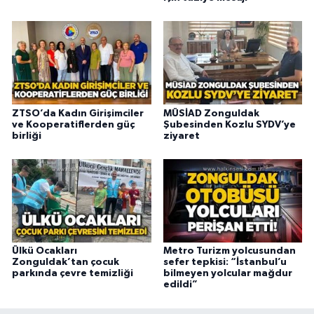
ZTSO’da Kadın Girişimciler
MÜSİAD Zonguldak
ve Kooperatiflerden güç
Şubesinden Kozlu SYDV’ye
birliği
ziyaret
Ülkü Ocakları
Metro Turizm yolcusundan
Zonguldak’tan çocuk
sefer tepkisi: “İstanbul’u
parkında çevre temizliği
bilmeyen yolcular mağdur
edildi”