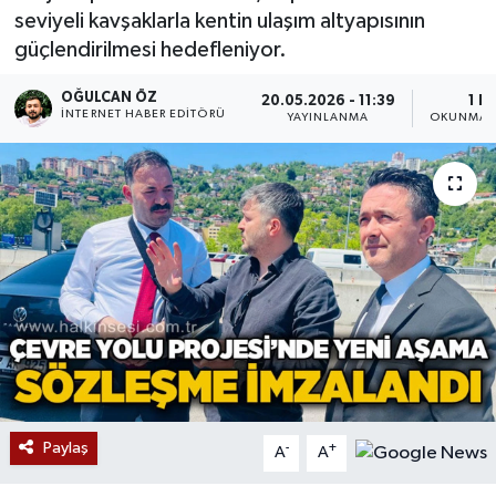
seviyeli kavşaklarla kentin ulaşım altyapısının
Devrek
güçlendirilmesi hedefleniyor.
Bolu
OĞULCAN ÖZ
20.05.2026 - 11:39
1 D
İNTERNET HABER EDITÖRÜ
YAYINLANMA
OKUNMA S
ÇEVRE
BİLİM VE TEKNOLOJİ
DUNYA
Düzce
Eğitim
Ekonomi
Paylaş
-
+
A
A
Genel