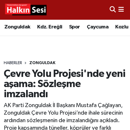
Foto Galeri
Zonguldak
Merkez Nöbetçi Eczaneler
Zonguldak
Kdz. Ereğli
Spor
Çaycuma
Kozlu
Video
Çaycuma
Merkez Hava Durumu
Yazarlar
KDZ. Ereğli
Merkez Trafik Yoğunluk Haritası
HABERLER
ZONGULDAK
Kozlu
Süper Lig Puan Durumu ve Fikstür
Çevre Yolu Projesi'nde yeni
Alaplı
Tüm Manşetler
aşama: Sözleşme
imzalandı
Asayiş
Son Dakika Haberleri
AK Parti Zonguldak İl Başkanı Mustafa Çağlayan,
Bartın
Haber Arşivi
Zonguldak Çevre Yolu Projesi’nde ihale sürecinin
ardından sözleşmenin de imzalandığını açıkladı.
Karabük
Proje kapsamında tüneller, köprüler ve farklı