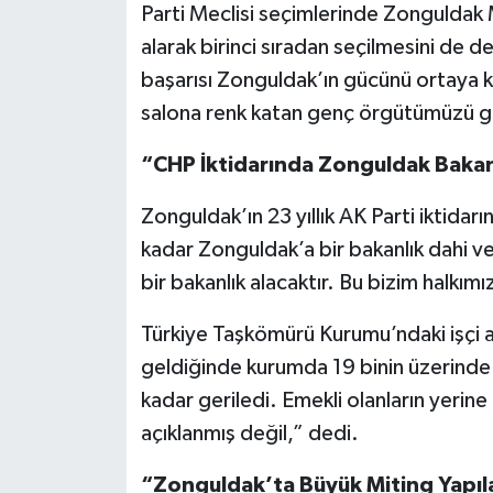
Röportaj
Parti Meclisi seçimlerinde Zonguldak 
alarak birinci sıradan seçilmesini de 
Sağlık
başarısı Zonguldak’ın gücünü ortaya k
salona renk katan genç örgütümüzü gön
SİYASET
“CHP İktidarında Zonguldak Bakan
Spor
Zonguldak’ın 23 yıllık AK Parti iktidar
Ulusal
kadar Zonguldak’a bir bakanlık dahi v
bir bakanlık alacaktır. Bu bizim halkı
Yaşam
Türkiye Taşkömürü Kurumu’ndaki işçi al
geldiğinde kurumda 19 binin üzerinde 
kadar geriledi. Emekli olanların yerine i
açıklanmış değil,” dedi.
“Zonguldak’ta Büyük Miting Yapıl