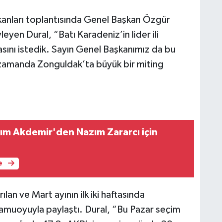
şkanları toplantısında Genel Başkan Özgür
yen Dural, “Batı Karadeniz’in lider ili
sını istedik. Sayın Genel Başkanımız da bu
n zamanda Zonguldak’ta büyük bir miting
m Akdemir'den Nazım Zararcı için
e
ılan ve Mart ayının ilk iki haftasında
 kamuoyuyla paylaştı. Dural, “Bu Pazar seçim