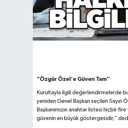
Gökçebey
GÜNDEM
İş ilanı
Kilimli
Kültür - Sanat
“Özgür Özel'e Güven Tam”
MAGAZİN
Kurultayla ilgili değerlendirmelerde b
Politika
yeniden Genel Başkan seçilen Sayın Ö
Başkanımızın anahtar listesi hiçbir fi
Resmi İlan
güvenin en büyük göstergesidir,” ded