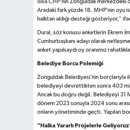
olsa CHP’nin Zonguldak merkezdeki o
Aradaki fark yüzde 18. MHP’nin oyu i
halktan aldığı desteği gösteriyor,” ifad
Dural, söz konusu anketlerin Ekrem İ
Cumhurbaşkanı adayı olarak netleşmed
anket yapılsaydı oy oranımız rahatlıkl
Belediye Borcu Polemiği
Zonguldak Belediyesi’nin borçlarıyla il
belediyeyi devrettikten sonra 403 mil
Ancak bu doğru değil. Belediyeyi 31 
dönem 2023 sonuyla 2024 sonu arasını
onların yönetiminde geçti. Yapılan bor
“Halka Yararlı Projelerle Geliyoruz