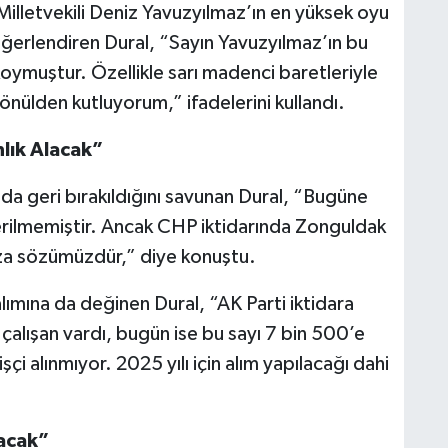
Milletvekili Deniz Yavuzyılmaz’ın en yüksek oyu
değerlendiren Dural, “Sayın Yavuzyılmaz’ın bu
oymuştur. Özellikle sarı madenci baretleriyle
ülden kutluyorum,” ifadelerini kullandı.
lık Alacak”
ında geri bırakıldığını savunan Dural, “Bugüne
erilmemiştir. Ancak CHP iktidarında Zonguldak
mıza sözümüzdür,” diye konuştu.
ımına da değinen Dural, “AK Parti iktidara
çalışan vardı, bugün ise bu sayı 7 bin 500’e
şçi alınmıyor. 2025 yılı için alım yapılacağı dahi
acak”