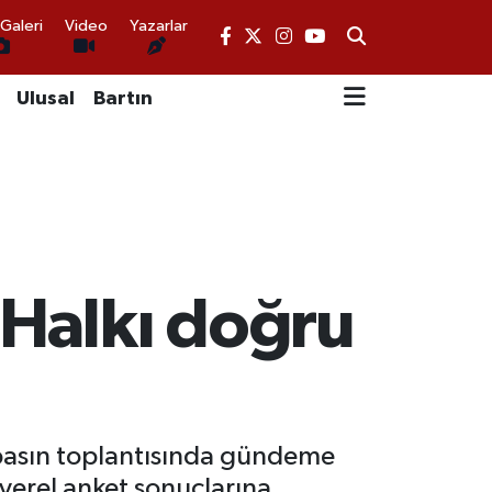
Galeri
Video
Yazarlar
Ulusal
Bartın
 Halkı doğru
 basın toplantısında gündeme
yerel anket sonuçlarına,