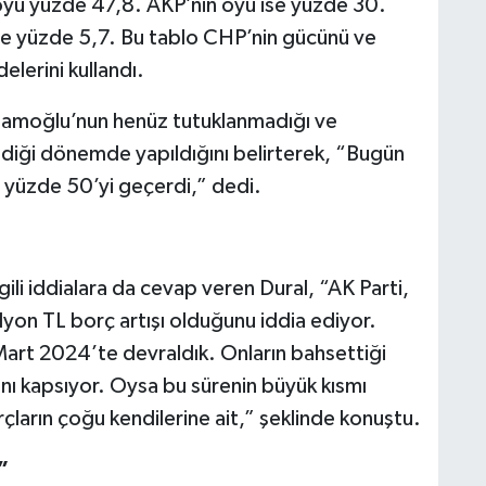
yu yüzde 47,8. AKP’nin oyu ise yüzde 30.
se yüzde 5,7. Bu tablo CHP’nin gücünü ve
elerini kullandı.
mamoğlu’nun henüz tutuklanmadığı ve
iği dönemde yapıldığını belirterek, “Bugün
a yüzde 50’yi geçerdi,” dedi.
gili iddialara da cevap veren Dural, “AK Parti,
yon TL borç artışı olduğunu iddia ediyor.
Mart 2024’te devraldık. Onların bahsettiği
 kapsıyor. Oysa bu sürenin büyük kısmı
çların çoğu kendilerine ait,” şeklinde konuştu.
”