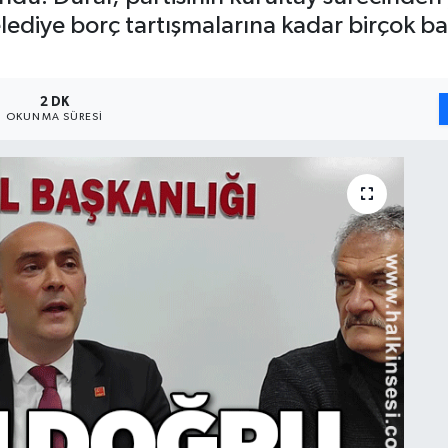
ediye borç tartışmalarına kadar birçok b
2 DK
OKUNMA SÜRESI