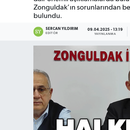
Zonguldak’ın sorunlarından bel
Devrek
bulundu.
Bolu
SERCAN YILDIRIM
09.04.2025 - 13:19
EDITÖR
YAYINLANMA
ÇEVRE
BİLİM VE TEKNOLOJİ
DUNYA
Düzce
Eğitim
Ekonomi
Genel