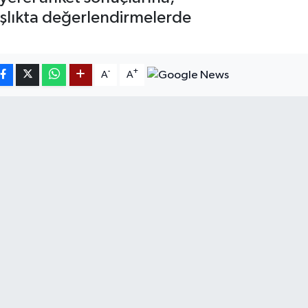
aşlıkta değerlendirmelerde
-
+
A
A