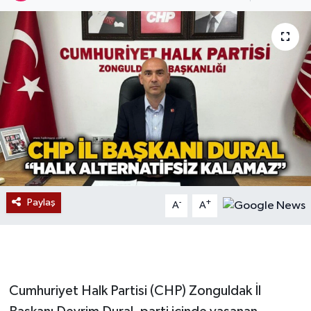
Devrek
Bolu
ÇEVRE
BİLİM VE TEKNOLOJİ
DUNYA
Düzce
Paylaş
-
+
A
A
Eğitim
Ekonomi
Cumhuriyet Halk Partisi (CHP) Zonguldak İl
Genel