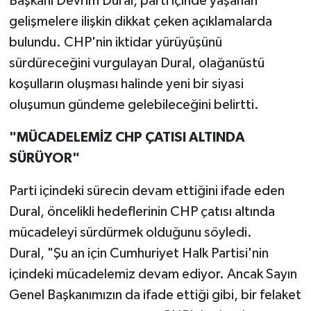
Başkanı Devrim Dural, parti içinde yaşanan
gelişmelere ilişkin dikkat çeken açıklamalarda
Gökçebey
bulundu. CHP'nin iktidar yürüyüşünü
sürdüreceğini vurgulayan Dural, olağanüstü
GÜNDEM
koşulların oluşması halinde yeni bir siyasi
İş ilanı
oluşumun gündeme gelebileceğini belirtti.
"MÜCADELEMİZ CHP ÇATISI ALTINDA
Kilimli
SÜRÜYOR"
Kültür - Sanat
Parti içindeki sürecin devam ettiğini ifade eden
MAGAZİN
Dural, öncelikli hedeflerinin CHP çatısı altında
mücadeleyi sürdürmek olduğunu söyledi.
Politika
Dural, "Şu an için Cumhuriyet Halk Partisi'nin
içindeki mücadelemiz devam ediyor. Ancak Sayın
Resmi İlan
Genel Başkanımızın da ifade ettiği gibi, bir felaket