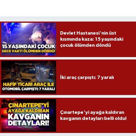
Devlet Hastanesi'nin üst
kısmında kaza: 15 yaşındaki
çocuk ölümden döndü
İki araç çarpıştı: 7 yaralı
Çınartepe'yi ayağa kaldıran
kavganın detayları belli oldu!