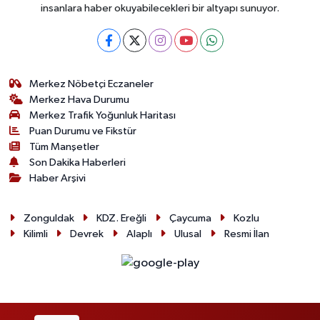
insanlara haber okuyabilecekleri bir altyapı sunuyor.
Merkez Nöbetçi Eczaneler
Merkez Hava Durumu
Merkez Trafik Yoğunluk Haritası
Puan Durumu ve Fikstür
Tüm Manşetler
Son Dakika Haberleri
Haber Arşivi
Zonguldak
KDZ. Ereğli
Çaycuma
Kozlu
Kilimli
Devrek
Alaplı
Ulusal
Resmi İlan