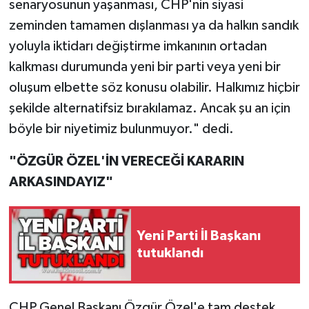
senaryosunun yaşanması, CHP'nin siyasi
Röportaj
zeminden tamamen dışlanması ya da halkın sandık
Sağlık
yoluyla iktidarı değiştirme imkanının ortadan
kalkması durumunda yeni bir parti veya yeni bir
SİYASET
oluşum elbette söz konusu olabilir. Halkımız hiçbir
şekilde alternatifsiz bırakılamaz. Ancak şu an için
Spor
böyle bir niyetimiz bulunmuyor." dedi.
Ulusal
"ÖZGÜR ÖZEL'İN VERECEĞİ KARARIN
Yaşam
ARKASINDAYIZ"
Yeni Parti İl Başkanı
tutuklandı
CHP Genel Başkanı Özgür Özel'e tam destek