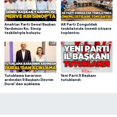
Anahtar Parti Genel Başkan
AK Parti Zonguldak
Yardımcısı Kır, Sinop
teşkilatında önemli istişare
teşkilatıyla buluştu
toplantısı
Tutuklama kararının
Yeni Parti İl Başkanı
ardından İl Başkanı Devrim
tutuklandı
Dural'dan açıklama