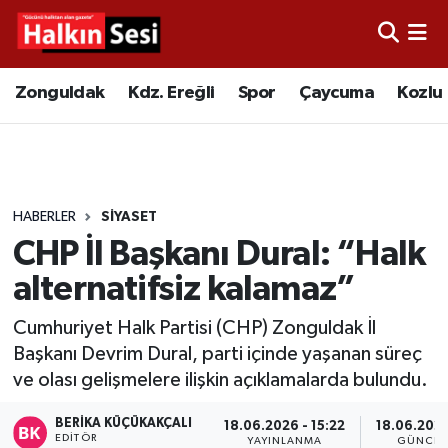
Foto Galeri
Zonguldak
Merkez Nöbetçi Eczaneler
Zonguldak
Kdz. Ereğli
Spor
Çaycuma
Kozlu
Video
Çaycuma
Merkez Hava Durumu
Yazarlar
KDZ. Ereğli
Merkez Trafik Yoğunluk Haritası
HABERLER
SİYASET
Kozlu
Süper Lig Puan Durumu ve Fikstür
CHP İl Başkanı Dural: “Halk
Alaplı
Tüm Manşetler
alternatifsiz kalamaz”
Cumhuriyet Halk Partisi (CHP) Zonguldak İl
Asayiş
Son Dakika Haberleri
Başkanı Devrim Dural, parti içinde yaşanan süreç
ve olası gelişmelere ilişkin açıklamalarda bulundu.
Bartın
Haber Arşivi
BERIKA KÜÇÜKAKÇALI
18.06.2026 - 15:22
18.06.2026
Karabük
EDITÖR
YAYINLANMA
GÜNCEL