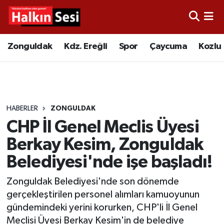
Foto Galeri
Zonguldak
Merkez Nöbetçi Eczaneler
Zonguldak
Kdz. Ereğli
Spor
Çaycuma
Kozlu
Video
Çaycuma
Merkez Hava Durumu
Yazarlar
KDZ. Ereğli
Merkez Trafik Yoğunluk Haritası
HABERLER
ZONGULDAK
Kozlu
Süper Lig Puan Durumu ve Fikstür
CHP İl Genel Meclis Üyesi
Alaplı
Tüm Manşetler
Berkay Kesim, Zonguldak
Belediyesi'nde işe başladı!
Asayiş
Son Dakika Haberleri
Zonguldak Belediyesi'nde son dönemde
Bartın
Haber Arşivi
gerçekleştirilen personel alımları kamuoyunun
gündemindeki yerini korurken, CHP'li İl Genel
Karabük
Meclisi Üyesi Berkay Kesim'in de belediye