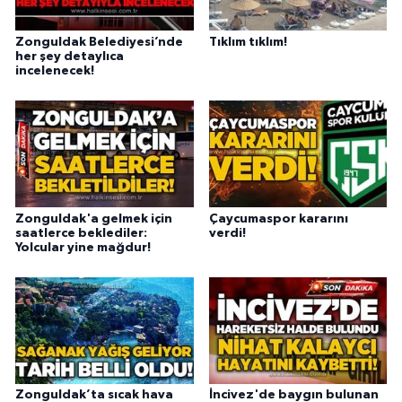
Zonguldak Belediyesi’nde
Tıklım tıklım!
her şey detaylıca
incelenecek!
Zonguldak'a gelmek için
Çaycumaspor kararını
saatlerce beklediler:
verdi!
Yolcular yine mağdur!
Zonguldak’ta sıcak hava
İncivez'de baygın bulunan