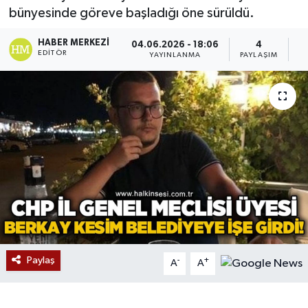
bünyesinde göreve başladığı öne sürüldü.
Devrek
HABER MERKEZI
04.06.2026 - 18:06
4
EDITÖR
YAYINLANMA
PAYLAŞIM
O
Bolu
ÇEVRE
BİLİM VE TEKNOLOJİ
DUNYA
Düzce
Eğitim
Paylaş
-
+
A
A
Ekonomi
Genel