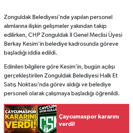
Gökçebey
Zonguldak Belediyesi'nde yapılan personel
alımlarına ilişkin gelişmeler yakından takip
GÜNDEM
edilirken, CHP Zonguldak İl Genel Meclisi Üyesi
Berkay Kesim'in belediye kadrosunda göreve
İş ilanı
başladığı iddia edildi.
Kilimli
Edinilen bilgilere göre Kesim'in, bugün açılışı
Kültür - Sanat
gerçekleştirilen Zonguldak Belediyesi Halk Et
Satış Noktası'nda görev aldığı ve belediye
MAGAZİN
personeli olarak çalışmaya başladığı öğrenildi.
Politika
Çaycumaspor kararını
Resmi İlan
verdi!