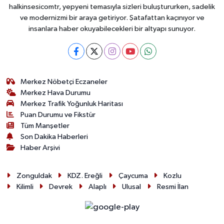
halkinsesicomtr, yepyeni temasıyla sizleri buluştururken, sadelik
ve modernizmi bir araya getiriyor. Şatafattan kaçınıyor ve
insanlara haber okuyabilecekleri bir altyapı sunuyor.
Merkez Nöbetçi Eczaneler
Merkez Hava Durumu
Merkez Trafik Yoğunluk Haritası
Puan Durumu ve Fikstür
Tüm Manşetler
Son Dakika Haberleri
Haber Arşivi
Zonguldak
KDZ. Ereğli
Çaycuma
Kozlu
Kilimli
Devrek
Alaplı
Ulusal
Resmi İlan