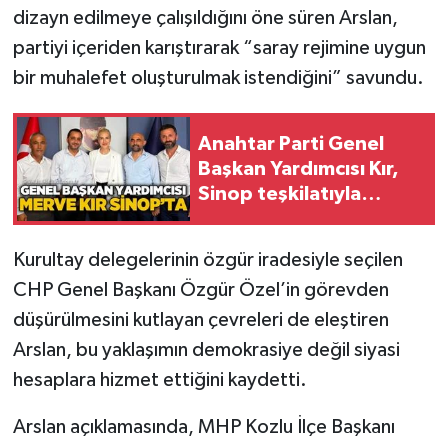
Röportaj
dizayn edilmeye çalışıldığını öne süren Arslan,
partiyi içeriden karıştırarak “saray rejimine uygun
Sağlık
bir muhalefet oluşturulmak istendiğini” savundu.
SİYASET
Anahtar Parti Genel
Spor
Başkan Yardımcısı Kır,
Sinop teşkilatıyla
Ulusal
buluştu
Kurultay delegelerinin özgür iradesiyle seçilen
Yaşam
CHP Genel Başkanı Özgür Özel’in görevden
düşürülmesini kutlayan çevreleri de eleştiren
Arslan, bu yaklaşımın demokrasiye değil siyasi
hesaplara hizmet ettiğini kaydetti.
Arslan açıklamasında, MHP Kozlu İlçe Başkanı