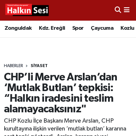
Foto Galeri
Zonguldak
Merkez Nöbetçi Eczaneler
Zonguldak
Kdz. Ereğli
Spor
Çaycuma
Kozlu
Video
Çaycuma
Merkez Hava Durumu
Yazarlar
KDZ. Ereğli
Merkez Trafik Yoğunluk Haritası
HABERLER
SİYASET
Kozlu
Süper Lig Puan Durumu ve Fikstür
CHP’li Merve Arslan’dan
Alaplı
Tüm Manşetler
‘Mutlak Butlan’ tepkisi:
“Halkın iradesini teslim
Asayiş
Son Dakika Haberleri
alamayacaksınız"
Bartın
Haber Arşivi
CHP Kozlu İlçe Başkanı Merve Arslan, CHP
kurultayına ilişkin verilen ‘mutlak butlan’ kararına
Karabük