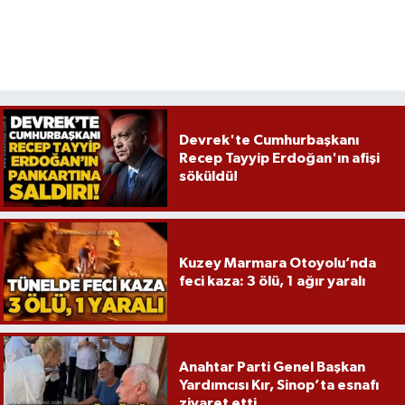
Devrek'te Cumhurbaşkanı
Recep Tayyip Erdoğan'ın afişi
söküldü!
Kuzey Marmara Otoyolu’nda
feci kaza: 3 ölü, 1 ağır yaralı
Anahtar Parti Genel Başkan
Yardımcısı Kır, Sinop’ta esnafı
ziyaret etti