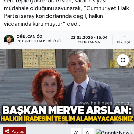
sert tepki gösterdi. Arslan, kararın siyasi
müdahale olduğunu savunarak, “Cumhuriyet Halk
Devrek
Partisi saray koridorlarında değil, halkın
vicdanında kurulmuştur” dedi.
Bolu
OĞULCAN ÖZ
23.05.2026 - 16:04
1
ÇEVRE
İNTERNET HABER EDITÖRÜ
YAYINLANMA
PAYLAŞIM
BİLİM VE TEKNOLOJİ
DUNYA
Düzce
Eğitim
Ekonomi
Paylaş
-
+
Genel
A
A