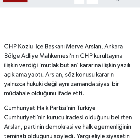
Gökçebey
GÜNDEM
CHP Kozlu İlçe Başkanı Merve Arslan, Ankara
İş ilanı
Bölge Adliye Mahkemesi’nin CHP kurultayına
Kilimli
ilişkin verdiği ‘mutlak butlan’ kararına ilişkin yazılı
açıklama yaptı. Arslan, söz konusu kararın
Kültür - Sanat
yalnızca hukuki değil aynı zamanda siyasi bir
müdahale olduğunu ifade etti.
MAGAZİN
Cumhuriyet Halk Partisi’nin Türkiye
Politika
Cumhuriyeti’nin kurucu iradesi olduğunu belirten
Resmi İlan
Arslan, partinin demokrasi ve halk egemenliğinin
teminatı olduğunu söyledi. Yargı eliyle siyasetin