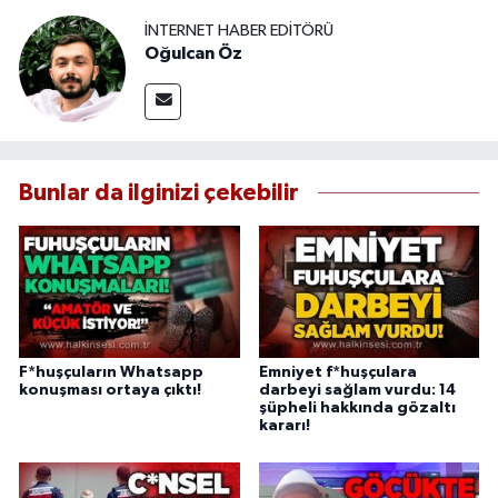
İNTERNET HABER EDITÖRÜ
Oğulcan Öz
Bunlar da ilginizi çekebilir
F*huşçuların Whatsapp
Emniyet f*huşçulara
konuşması ortaya çıktı!
darbeyi sağlam vurdu: 14
şüpheli hakkında gözaltı
kararı!