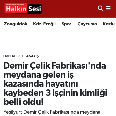
Foto Galeri
Zonguldak
Merkez Nöbetçi Eczaneler
Zonguldak
Kdz. Ereğli
Spor
Çaycuma
Kozlu
Video
Çaycuma
Merkez Hava Durumu
Yazarlar
KDZ. Ereğli
Merkez Trafik Yoğunluk Haritası
HABERLER
ASAYIŞ
Kozlu
Süper Lig Puan Durumu ve Fikstür
Demir Çelik Fabrikası'nda
Alaplı
Tüm Manşetler
meydana gelen iş
kazasında hayatını
Asayiş
Son Dakika Haberleri
kaybeden 3 işçinin kimliği
Bartın
Haber Arşivi
belli oldu!
Yeşilyurt Demir Çelik Fabrikası'nda meydana
Karabük