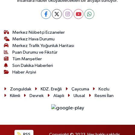
insanlara haber okuyabilecekleri bir altyapı sunuyor.
Merkez Nöbetçi Eczaneler
Merkez Hava Durumu
Merkez Trafik Yoğunluk Haritası
Puan Durumu ve Fikstür
Tüm Manşetler
Son Dakika Haberleri
Haber Arşivi
Zonguldak
KDZ. Ereğli
Çaycuma
Kozlu
Kilimli
Devrek
Alaplı
Ulusal
Resmi İlan
RSS
Copyright © 2023. Her hakkı saklıdır.