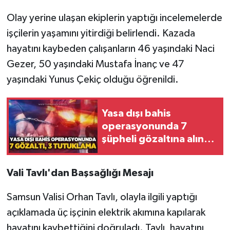
Röportaj
Olay yerine ulaşan ekiplerin yaptığı incelemelerde
Sağlık
işçilerin yaşamını yitirdiği belirlendi. Kazada
hayatını kaybeden çalışanların 46 yaşındaki Naci
SİYASET
Gezer, 50 yaşındaki Mustafa İnanç ve 47
yaşındaki Yunus Çekiç olduğu öğrenildi.
Spor
Ulusal
Yasa dışı bahis
operasyonunda 7
Yaşam
şüpheli gözaltına alındı,
3'ü tutuklandı!
Vali Tavlı'dan Başsağlığı Mesajı
Samsun Valisi Orhan Tavlı, olayla ilgili yaptığı
açıklamada üç işçinin elektrik akımına kapılarak
hayatını kaybettiğini doğruladı. Tavlı, hayatını