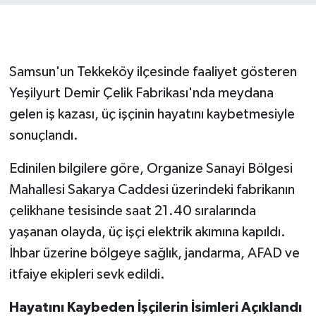
Gökçebey
GÜNDEM
Samsun'un Tekkeköy ilçesinde faaliyet gösteren
Yeşilyurt Demir Çelik Fabrikası'nda meydana
İş ilanı
gelen iş kazası, üç işçinin hayatını kaybetmesiyle
sonuçlandı.
Kilimli
Edinilen bilgilere göre, Organize Sanayi Bölgesi
Kültür - Sanat
Mahallesi Sakarya Caddesi üzerindeki fabrikanın
çelikhane tesisinde saat 21.40 sıralarında
MAGAZİN
yaşanan olayda, üç işçi elektrik akımına kapıldı.
Politika
İhbar üzerine bölgeye sağlık, jandarma, AFAD ve
itfaiye ekipleri sevk edildi.
Resmi İlan
Hayatını Kaybeden İşçilerin İsimleri Açıklandı