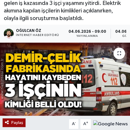
gelen iş kazasında 3 işçi yaşamını yitirdi. Elektrik
Devrek
akımına kapılan işçilerin kimlikleri açıklanırken,
olayla ilgili soruşturma başlatıldı.
Bolu
OĞULCAN ÖZ
04.06.2026 - 09:00
04.06.2
İNTERNET HABER EDITÖRÜ
YAYINLANMA
GÜN
ÇEVRE
BİLİM VE TEKNOLOJİ
DUNYA
Düzce
Eğitim
Ekonomi
Paylaş
-
+
A
A
Genel