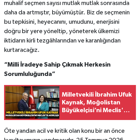
muhalif seçmen sayısı mutlak mutlak sonrasında
daha da artmıştır, büyümüştür. Biz de seçmenin
bu tepkisini, heyecanını, umudunu, enerjisini
doğru bir yere yöneltip, yöneterek ülkemizi
iktidarın kirli tezgâhlarından ve karanlığından
kurtaracağız.
“Milli İradeye Sahip Çıkmak Herkesin
Sorumluluğunda”
Milletvekili İbrahim Ufuk
Kaynak, Moğolistan
Büyükelçisi’ni Meclis'te
ağırladı
Öte yandan acil ve kritik olan konu bir an önce