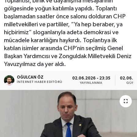
Toplantısı, birlik ve dayanışma mesajlarının
gölgesinde yoğun katılımla yapıldı. Toplantı
Devrek
başlamadan saatler önce salonu dolduran CHP
milletvekilleri ve partililer, “Ya hep beraber, ya
Bolu
hiçbirimiz” sloganlarıyla adeta demokrasi ve
mücadele kararlılığını haykırdı. Toplantıya ilk
ÇEVRE
katılan isimler arasında CHP’nin seçilmiş Genel
Başkan Yardımcısı ve Zonguldak Milletvekili Deniz
BİLİM VE TEKNOLOJİ
Yavuzyılmaz da yer aldı.
DUNYA
OĞULCAN ÖZ
02.06.2026 - 23:35
02.06.20
İNTERNET HABER EDITÖRÜ
YAYINLANMA
GÜNC
Düzce
Eğitim
Ekonomi
Genel