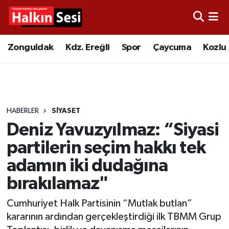
Foto Galeri
Zonguldak
Merkez Nöbetçi Eczaneler
Zonguldak
Kdz. Ereğli
Spor
Çaycuma
Kozlu
Video
Çaycuma
Merkez Hava Durumu
Yazarlar
KDZ. Ereğli
Merkez Trafik Yoğunluk Haritası
HABERLER
SİYASET
Kozlu
Süper Lig Puan Durumu ve Fikstür
Deniz Yavuzyılmaz: “Siyasi
Alaplı
Tüm Manşetler
partilerin seçim hakkı tek
adamın iki dudağına
Asayiş
Son Dakika Haberleri
bırakılamaz"
Bartın
Haber Arşivi
Cumhuriyet Halk Partisinin “Mutlak butlan”
kararının ardından gerçekleştirdiği ilk TBMM Grup
Karabük