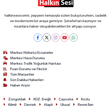
halkinsesicomtr, yepyeni temasıyla sizleri buluştururken, sadelik
ve modernizmi bir araya getiriyor. Şatafattan kaçınıyor ve
insanlara haber okuyabilecekleri bir altyapı sunuyor.
Merkez Nöbetçi Eczaneler
Merkez Hava Durumu
Merkez Trafik Yoğunluk Haritası
Puan Durumu ve Fikstür
Tüm Manşetler
Son Dakika Haberleri
Haber Arşivi
Zonguldak
KDZ. Ereğli
Çaycuma
Kozlu
Kilimli
Devrek
Alaplı
Ulusal
Resmi İlan