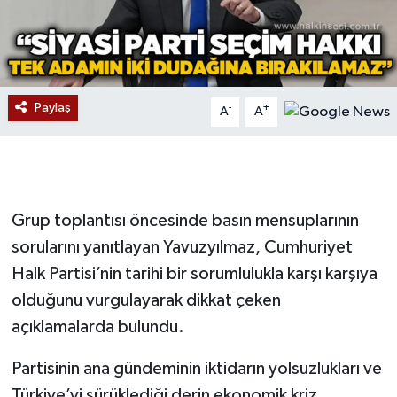
Gökçebey
GÜNDEM
Paylaş
-
+
A
A
İş ilanı
Kilimli
Grup toplantısı öncesinde basın mensuplarının
Kültür - Sanat
sorularını yanıtlayan Yavuzyılmaz, Cumhuriyet
MAGAZİN
Halk Partisi’nin tarihi bir sorumlulukla karşı karşıya
olduğunu vurgulayarak dikkat çeken
Politika
açıklamalarda bulundu.
Resmi İlan
Partisinin ana gündeminin iktidarın yolsuzlukları ve
Türkiye’yi sürüklediği derin ekonomik kriz