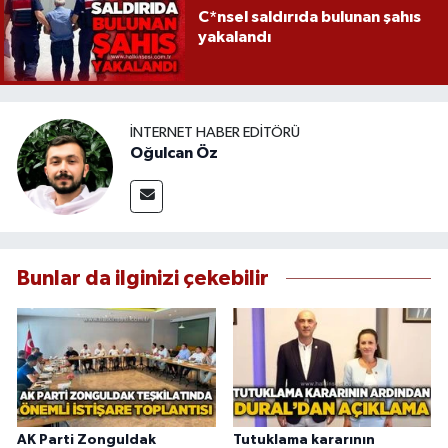
C*nsel saldırıda bulunan şahıs
yakalandı
İNTERNET HABER EDITÖRÜ
Oğulcan Öz
Bunlar da ilginizi çekebilir
AK Parti Zonguldak
Tutuklama kararının