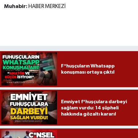
Muhabir:
HABER MERKEZİ
F*huşçuların Whatsapp
konuşması ortaya çıktı!
Emniyet f*huşçulara darbeyi
sağlam vurdu: 14 şüpheli
hakkında gözaltı kararı!