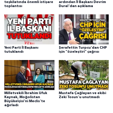
teşkilatında önemli istişare
ardından İl Başkanı Devrim
toplantısı
Dural'dan açıklama
Yeni Parti İl Başkanı
Şerafettin Turpcu’dan CHP
tutuklandı
için "özeleştiri" çağrısı
Milletvekili İbrahim Ufuk
Mustafa Çağlayan ve ekibi
Kaynak, Moğolistan
Zeki Tosun'u unutmadı
Büyükelçisi’ni Meclis'te
ağırladı