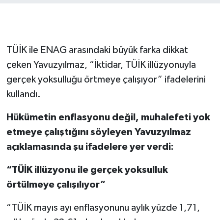
Gökçebey
GÜNDEM
TÜİK ile ENAG arasındaki büyük farka dikkat
çeken Yavuzyılmaz, “İktidar, TÜİK illüzyonuyla
İş ilanı
gerçek yoksulluğu örtmeye çalışıyor” ifadelerini
kullandı.
Kilimli
Hükümetin enflasyonu değil, muhalefeti yok
Kültür - Sanat
etmeye çalıştığını söyleyen Yavuzyılmaz
açıklamasında şu ifadelere yer verdi:
MAGAZİN
“TÜİK illüzyonu ile gerçek yoksulluk
Politika
örtülmeye çalışılıyor”
Resmi İlan
“TÜİK mayıs ayı enflasyonunu aylık yüzde 1,71,