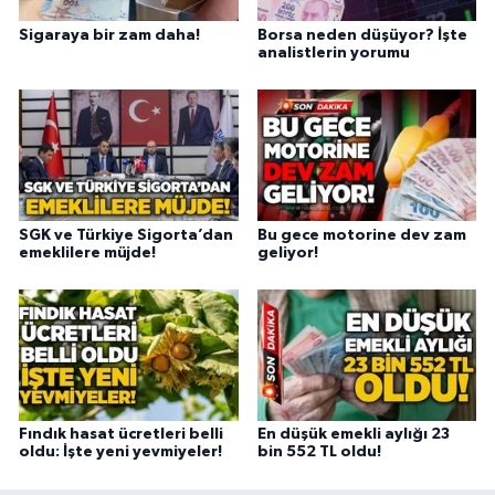
Sigaraya bir zam daha!
Borsa neden düşüyor? İşte
analistlerin yorumu
SGK ve Türkiye Sigorta’dan
Bu gece motorine dev zam
emeklilere müjde!
geliyor!
Fındık hasat ücretleri belli
En düşük emekli aylığı 23
oldu: İşte yeni yevmiyeler!
bin 552 TL oldu!