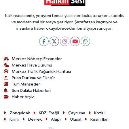
halkinsesicomtr, yepyeni temasıyla sizleri buluştururken, sadelik
ve modernizmi bir araya getiriyor. Şatafattan kaçınıyor ve
insanlara haber okuyabilecekleri bir altyapı sunuyor.
Merkez Nöbetçi Eczaneler
Merkez Hava Durumu
Merkez Trafik Yoğunluk Haritası
Puan Durumu ve Fikstür
Tüm Manşetler
Son Dakika Haberleri
Haber Arşivi
Zonguldak
KDZ. Ereğli
Çaycuma
Kozlu
Kilimli
Devrek
Alaplı
Ulusal
Resmi İlan