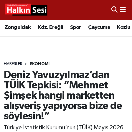
Foto Galeri
Zonguldak
Merkez Nöbetçi Eczaneler
Zonguldak
Kdz. Ereğli
Spor
Çaycuma
Kozlu
Video
Çaycuma
Merkez Hava Durumu
Yazarlar
KDZ. Ereğli
Merkez Trafik Yoğunluk Haritası
HABERLER
EKONOMI
Kozlu
Süper Lig Puan Durumu ve Fikstür
Deniz Yavuzyılmaz’dan
Alaplı
Tüm Manşetler
TÜİK Tepkisi: “Mehmet
Şimşek hangi marketten
Asayiş
Son Dakika Haberleri
alışveriş yapıyorsa bize de
Bartın
Haber Arşivi
söylesin!”
Türkiye İstatistik Kurumu’nun (TÜİK) Mayıs 2026
Karabük