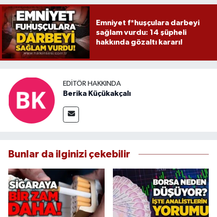
Emniyet f*huşçulara darbeyi
sağlam vurdu: 14 şüpheli
hakkında gözaltı kararı!
EDITÖR HAKKINDA
Berika Küçükakçalı
Bunlar da ilginizi çekebilir