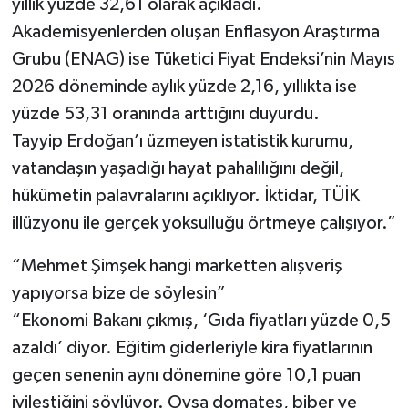
yıllık yüzde 32,61 olarak açıkladı.
Röportaj
Akademisyenlerden oluşan Enflasyon Araştırma
Sağlık
Grubu (ENAG) ise Tüketici Fiyat Endeksi’nin Mayıs
2026 döneminde aylık yüzde 2,16, yıllıkta ise
SİYASET
yüzde 53,31 oranında arttığını duyurdu.
Tayyip Erdoğan’ı üzmeyen istatistik kurumu,
Spor
vatandaşın yaşadığı hayat pahalılığını değil,
Ulusal
hükümetin palavralarını açıklıyor. İktidar, TÜİK
illüzyonu ile gerçek yoksulluğu örtmeye çalışıyor.”
Yaşam
“Mehmet Şimşek hangi marketten alışveriş
yapıyorsa bize de söylesin”
“Ekonomi Bakanı çıkmış, ‘Gıda fiyatları yüzde 0,5
azaldı’ diyor. Eğitim giderleriyle kira fiyatlarının
geçen senenin aynı dönemine göre 10,1 puan
iyileştiğini söylüyor. Oysa domates, biber ve