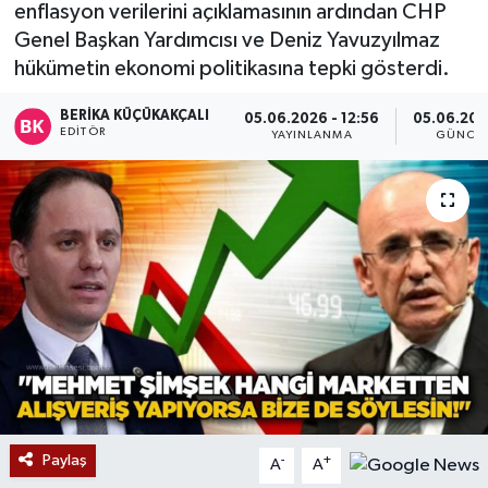
enflasyon verilerini açıklamasının ardından CHP
Devrek
Genel Başkan Yardımcısı ve Deniz Yavuzyılmaz
hükümetin ekonomi politikasına tepki gösterdi.
Bolu
BERIKA KÜÇÜKAKÇALI
05.06.2026 - 12:56
05.06.2026
EDITÖR
YAYINLANMA
GÜNCE
ÇEVRE
BİLİM VE TEKNOLOJİ
DUNYA
Düzce
Eğitim
Ekonomi
Paylaş
-
+
A
A
Genel