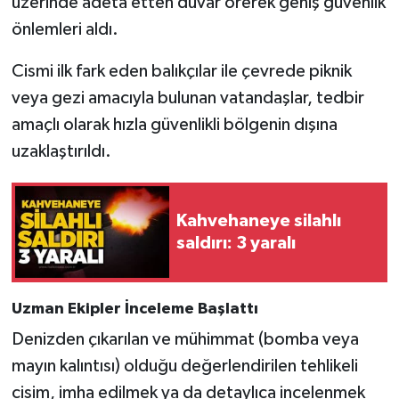
üzerinde adeta etten duvar örerek geniş güvenlik
Röportaj
önlemleri aldı.
Sağlık
Cismi ilk fark eden balıkçılar ile çevrede piknik
veya gezi amacıyla bulunan vatandaşlar, tedbir
SİYASET
amaçlı olarak hızla güvenlikli bölgenin dışına
Spor
uzaklaştırıldı.
Ulusal
Kahvehaneye silahlı
Yaşam
saldırı: 3 yaralı
Uzman Ekipler İnceleme Başlattı
Denizden çıkarılan ve mühimmat (bomba veya
mayın kalıntısı) olduğu değerlendirilen tehlikeli
cisim, imha edilmek ya da detaylıca incelenmek