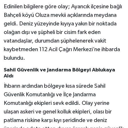
Edinilen bilgilere göre olay; Ayancık ilçesine bağlı
Gökçebey
Bahçeli köyü Oluza mevkii açıklarında meydana
geldi. Deniz yüzeyinde kıyıya yakın bir noktada
GÜNDEM
olağan dışı ve şüpheli bir cisim fark eden
vatandaşlar, durumdan şüphelenerek vakit
İş ilanı
kaybetmeden 112 Acil Çağrı Merkezi’ne ihbarda
Kilimli
bulundu.
Sahil Güvenlik ve Jandarma Bölgeyi Ablukaya
Kültür - Sanat
Aldı
İhbarın ardından bölgeye kısa sürede Sahil
MAGAZİN
Güvenlik Komutanlığı ve İlçe Jandarma
Politika
Komutanlığı ekipleri sevk edildi. Olay yerine
ulaşan askeri ve genel kolluk ekipleri, olası bir
Resmi İlan
patlama riskine karşı kıyı şeridinde ve deniz