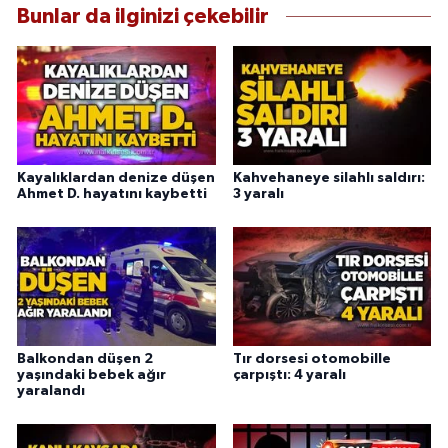
Bunlar da ilginizi çekebilir
Kayalıklardan denize düşen
Kahvehaneye silahlı saldırı:
Ahmet D. hayatını kaybetti
3 yaralı
Balkondan düşen 2
Tır dorsesi otomobille
yaşındaki bebek ağır
çarpıştı: 4 yaralı
yaralandı