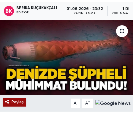
BERIKA KÜÇÜKAKÇALI
01.06.2026 - 23:32
1 DK
Devrek
EDITÖR
YAYINLANMA
OKUNMA SÜ
Bolu
ÇEVRE
BİLİM VE TEKNOLOJİ
DUNYA
Düzce
Eğitim
Paylaş
-
+
A
A
Ekonomi
Genel