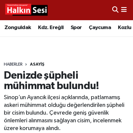
Foto Galeri
Zonguldak
Merkez Nöbetçi Eczaneler
Zonguldak
Kdz. Ereğli
Spor
Çaycuma
Kozlu
Video
Çaycuma
Merkez Hava Durumu
Yazarlar
KDZ. Ereğli
Merkez Trafik Yoğunluk Haritası
HABERLER
ASAYIŞ
Kozlu
Süper Lig Puan Durumu ve Fikstür
Denizde şüpheli
Alaplı
Tüm Manşetler
mühimmat bulundu!
Sinop’un Ayancık ilçesi açıklarında, patlamamış
Asayiş
Son Dakika Haberleri
askeri mühimmat olduğu değerlendirilen şüpheli
bir cisim bulundu. Çevrede geniş güvenlik
Bartın
Haber Arşivi
önlemleri alınmasını sağlayan cisim, incelenmek
üzere korumaya alındı.
Karabük