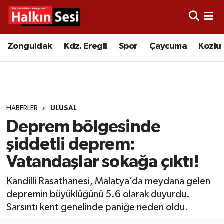
Foto Galeri
Zonguldak
Merkez Nöbetçi Eczaneler
Zonguldak
Kdz. Ereğli
Spor
Çaycuma
Kozlu
Video
Çaycuma
Merkez Hava Durumu
Yazarlar
KDZ. Ereğli
Merkez Trafik Yoğunluk Haritası
HABERLER
ULUSAL
Kozlu
Süper Lig Puan Durumu ve Fikstür
Deprem bölgesinde
Alaplı
Tüm Manşetler
şiddetli deprem:
Vatandaşlar sokağa çıktı!
Asayiş
Son Dakika Haberleri
Kandilli Rasathanesi, Malatya’da meydana gelen
Bartın
Haber Arşivi
depremin büyüklüğünü 5.6 olarak duyurdu.
Sarsıntı kent genelinde paniğe neden oldu.
Karabük