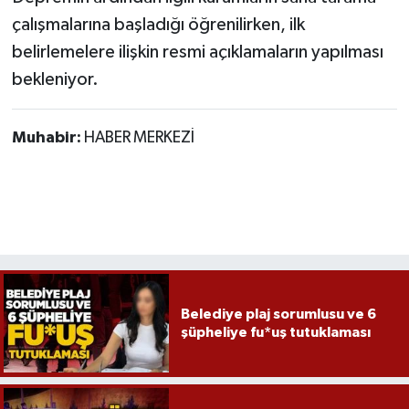
Röportaj
çalışmalarına başladığı öğrenilirken, ilk
belirlemelere ilişkin resmi açıklamaların yapılması
Sağlık
bekleniyor.
SİYASET
Muhabir:
HABER MERKEZİ
Spor
Ulusal
Yaşam
Belediye plaj sorumlusu ve 6
şüpheliye fu*uş tutuklaması