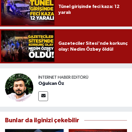
Tünel girişinde feci kaza: 12
yaralı
Gazeteciler Sitesi'nde korkunç
olay: Nedim Özbey öldü!
İNTERNET HABER EDITÖRÜ
Oğulcan Öz
Bunlar da ilginizi çekebilir