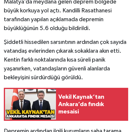
Malatya’da meydana gelen deprem bölgede
büyük korkuya yol açtı. Kandilli Rasathanesi
Gökçebey
tarafından yapılan açıklamada depremin
büyüklüğünün 5.6 olduğu bildirildi.
GÜNDEM
Şiddetli hissedilen sarsıntının ardından çok sayıda
İş ilanı
vatandaş evlerinden çıkarak sokaklara akın etti.
Kilimli
Kentin farklı noktalarında kısa süreli panik
yaşanırken, vatandaşların güvenli alanlarda
Kültür - Sanat
bekleyişini sürdürdüğü görüldü.
MAGAZİN
Vekil Kaynak’tan
Ankara’da fındık
Politika
mesaisi
Resmi İlan
Depremin ardından ilgili kurumların saha tarama