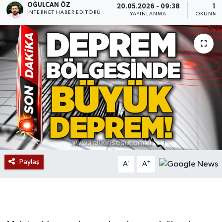
OĞULCAN ÖZ
20.05.2026 - 09:38
1 
İNTERNET HABER EDITÖRÜ
YAYINLANMA
OKUNMA 
Devrek
Bolu
ÇEVRE
BİLİM VE TEKNOLOJİ
DUNYA
Düzce
Paylaş
-
+
A
A
Eğitim
Ekonomi
Genel