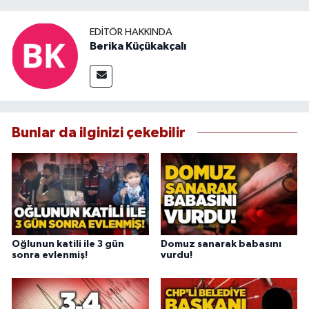
EDITÖR HAKKINDA
Berika Küçükakçalı
Bunlar da ilginizi çekebilir
Oğlunun katili ile 3 gün
Domuz sanarak babasını
sonra evlenmiş!
vurdu!