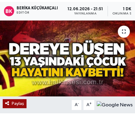
BERIKA KÜÇÜKAKÇALI
12.06.2026 - 21:51
1 DK
Devrek
EDITÖR
YAYINLANMA
OKUNMA SÜR
Bolu
ÇEVRE
BİLİM VE TEKNOLOJİ
DUNYA
Düzce
Eğitim
Paylaş
-
+
A
A
Ekonomi
Genel