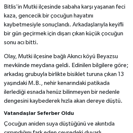
Bitlis'in Mutki ilçesinde sabaha karşı yaşanan feci
Gökçebey
kaza, gencecik bir çocuğun hayatını
kaybetmesiyle sonuçlandı. Arkadaşlarıyla keyifli
GÜNDEM
bir gün geçirmek için dışarı çıkan küçük çocuğun
sonu acı bitti.
İş ilanı
Olay, Mutki ilçesine bağlı Akıncı köyü Beyazsu
Kilimli
mevkiinde meydana geldi. Edinilen bilgilere göre;
arkadaş grubuyla birlikte bisiklet turuna çıkan 13
Kültür - Sanat
yaşındaki M.B., nehir kenarındaki patikada
MAGAZİN
ilerlediği esnada henüz bilinmeyen bir nedenle
dengesini kaybederek hızla akan dereye düştü.
Politika
Vatandaşlar Seferber Oldu
Resmi İlan
Çocuğun aniden suya düştüğünü ve akıntıda
çırpındığını fark eden çevredeki duyarlı