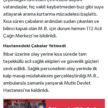
Röportaj
vatandaşlar, hiç vakit kaybetmeden buz gibi suya
atlayarak arama kurtarma mücadelesi başlattı.
Sağlık
Kısa süren çabaların ardından sudan çıkarılan ve
SİYASET
bilinci kapalı olan M.B. için durum hemen 112 Acil
Çağrı Merkezi'ne bildirildi.
Spor
Hastanedeki Çabalar Yetmedi
Ulusal
İhbar üzerine olay yerine kısa sürede tam
teşekküllü acil sağlık ekipleri ve güvenlik güçleri
Yaşam
sevk edildi. Sağlık personelinin olay yerinde ilk
kalp masajı müdahalesini gerçekleştirdiği M.B.,
ambulansla zamanla yarışarak Mutki Devlet
Hastanesi’ne kaldırıldı.