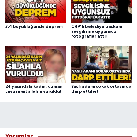
3,4 büyüklüğünde deprem
CHP’li belediye başkanı
sevgilisine uygunsuz
fotoğraflar attı!
24 yaşındaki kadın, uzman
Yaşlı adamı sokak ortasında
çavuşa ait silahla vuruldu!
darp ettiler!
Yorumlar