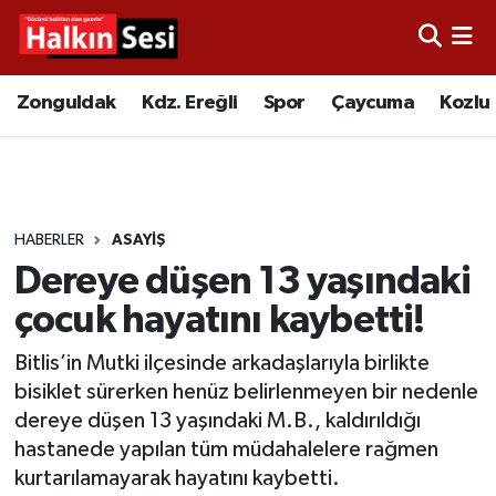
Foto Galeri
Zonguldak
Merkez Nöbetçi Eczaneler
Zonguldak
Kdz. Ereğli
Spor
Çaycuma
Kozlu
Video
Çaycuma
Merkez Hava Durumu
Yazarlar
KDZ. Ereğli
Merkez Trafik Yoğunluk Haritası
HABERLER
ASAYIŞ
Kozlu
Süper Lig Puan Durumu ve Fikstür
Dereye düşen 13 yaşındaki
Alaplı
Tüm Manşetler
çocuk hayatını kaybetti!
Bitlis’in Mutki ilçesinde arkadaşlarıyla birlikte
Asayiş
Son Dakika Haberleri
bisiklet sürerken henüz belirlenmeyen bir nedenle
dereye düşen 13 yaşındaki M.B., kaldırıldığı
Bartın
Haber Arşivi
hastanede yapılan tüm müdahalelere rağmen
kurtarılamayarak hayatını kaybetti.
Karabük