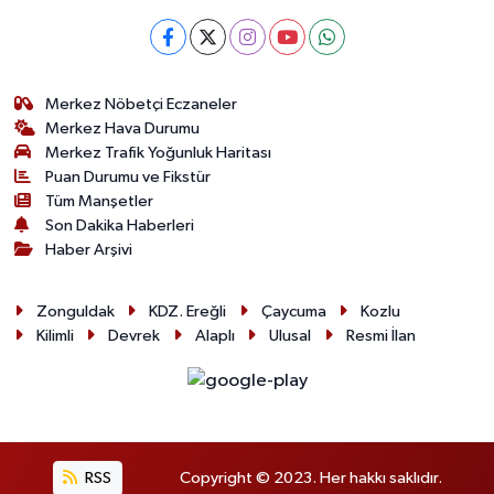
Merkez Nöbetçi Eczaneler
Merkez Hava Durumu
Merkez Trafik Yoğunluk Haritası
Puan Durumu ve Fikstür
Tüm Manşetler
Son Dakika Haberleri
Haber Arşivi
Zonguldak
KDZ. Ereğli
Çaycuma
Kozlu
Kilimli
Devrek
Alaplı
Ulusal
Resmi İlan
RSS
Copyright © 2023. Her hakkı saklıdır.