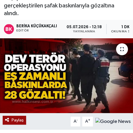
gerçekleştirilen şafak baskınlarıyla gözaltına
Devrek
alındı.
Bolu
BERIKA KÜÇÜKAKÇALI
05.07.2026 - 12:18
1 DK
EDITÖR
YAYINLANMA
OKUNMA SÜ
ÇEVRE
BİLİM VE TEKNOLOJİ
DUNYA
Düzce
Eğitim
Ekonomi
Paylaş
-
+
A
A
Genel