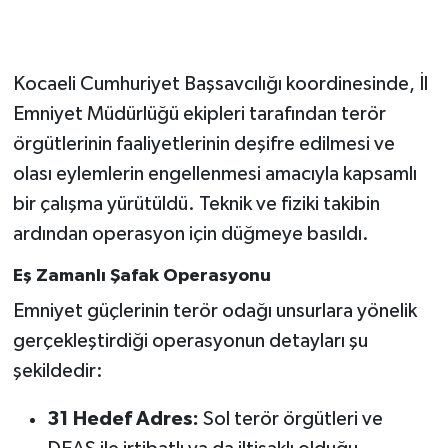
Gökçebey
Kocaeli Cumhuriyet Başsavcılığı koordinesinde, İl
GÜNDEM
Emniyet Müdürlüğü ekipleri tarafından terör
örgütlerinin faaliyetlerinin deşifre edilmesi ve
İş ilanı
olası eylemlerin engellenmesi amacıyla kapsamlı
Kilimli
bir çalışma yürütüldü. Teknik ve fiziki takibin
ardından operasyon için düğmeye basıldı.
Kültür - Sanat
Eş Zamanlı Şafak Operasyonu
MAGAZİN
Emniyet güçlerinin terör odağı unsurlara yönelik
gerçekleştirdiği operasyonun detayları şu
Politika
şekildedir:
Resmi İlan
31 Hedef Adres:
Sol terör örgütleri ve