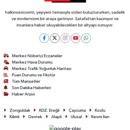
halkinsesicomtr, yepyeni temasıyla sizleri buluştururken, sadelik
ve modernizmi bir araya getiriyor. Şatafattan kaçınıyor ve
insanlara haber okuyabilecekleri bir altyapı sunuyor.
Merkez Nöbetçi Eczaneler
Merkez Hava Durumu
Merkez Trafik Yoğunluk Haritası
Puan Durumu ve Fikstür
Tüm Manşetler
Son Dakika Haberleri
Haber Arşivi
Zonguldak
KDZ. Ereğli
Çaycuma
Kozlu
Kilimli
Devrek
Alaplı
Ulusal
Resmi İlan