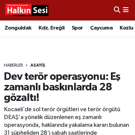
Foto Galeri
Zonguldak
Merkez Nöbetçi Eczaneler
Zonguldak
Kdz. Ereğli
Spor
Çaycuma
Kozlu
Video
Çaycuma
Merkez Hava Durumu
Yazarlar
KDZ. Ereğli
Merkez Trafik Yoğunluk Haritası
HABERLER
ASAYIŞ
Kozlu
Süper Lig Puan Durumu ve Fikstür
Dev terör operasyonu: Eş
Alaplı
Tüm Manşetler
zamanlı baskınlarda 28
gözaltı!
Asayiş
Son Dakika Haberleri
Kocaeli'de sol terör örgütleri ve terör örgütü
Bartın
Haber Arşivi
DEAŞ'a yönelik düzenlenen eş zamanlı
operasyonda, haklarında yakalama kararı bulunan
Karabük
31 şüpheliden 28'i sabah saatlerinde