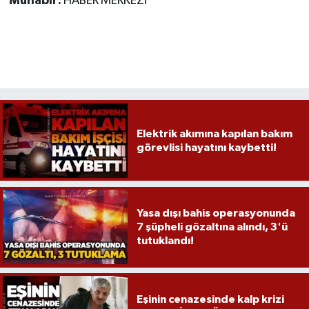
Muhabir:
HABER MERKEZİ
Elektrik akımına kapılan bakım
görevlisi hayatını kaybetti!
Yasa dışı bahis operasyonunda
7 şüpheli gözaltına alındı, 3'ü
tutuklandı!
Eşinin cenazesinde kalp krizi