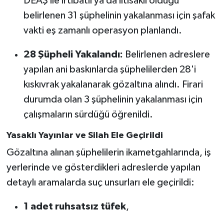
DEAŞ ile irtibatlı ya da iltisaklı olduğu
Röportaj
belirlenen 31 şüphelinin yakalanması için şafak
Sağlık
vakti eş zamanlı operasyon planlandı.
28 Şüpheli Yakalandı:
Belirlenen adreslere
SİYASET
yapılan ani baskınlarda şüphelilerden 28'i
Spor
kıskıvrak yakalanarak gözaltına alındı. Firari
durumda olan 3 şüphelinin yakalanması için
Ulusal
çalışmaların sürdüğü öğrenildi.
Yaşam
Yasaklı Yayınlar ve Silah Ele Geçirildi
Gözaltına alınan şüphelilerin ikametgahlarında, iş
yerlerinde ve gösterdikleri adreslerde yapılan
detaylı aramalarda suç unsurları ele geçirildi:
1 adet ruhsatsız tüfek
,