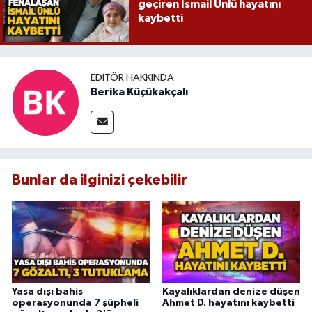
geçiren İsmail Ünlü hayatını
kaybetti
EDITÖR HAKKINDA
Berika Küçükakçalı
Bunlar da ilginizi çekebilir
Yasa dışı bahis
Kayalıklardan denize düşen
operasyonunda 7 şüpheli
Ahmet D. hayatını kaybetti