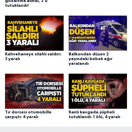
gözaltına alındı, 3'ü
tutuklandı!
Kahvehaneye silahlı saldırı:
Balkondan düşen 2
3 yaralı
yaşındaki bebek ağır
yaralandı
Tır dorsesi otomobille
Kanlı kavgada şüpheli
çarpıştı: 4 yaralı
tutuklandı: 1 ölü, 4 yaralı