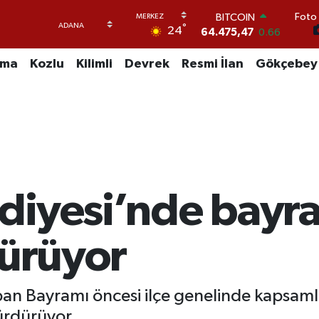
Foto 
DOLAR
°
24
47,5986
0.06
EURO
55,0700
0.1
uma
Kozlu
Kilimli
Devrek
Resmi İlan
Gökçebey
STERLİN
64,2438
0.21
GRAM ALTIN
6518.23
0.39
BİST100
13.703
0
BITCOIN
64.475,47
0.66
diyesi’nde bayra
sürüyor
rban Bayramı öncesi ilçe genelinde kapsaml
sürdürüyor.