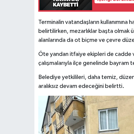
Röportaj
Sağlık
Terminalin vatandaşların kullanımına ha
belirtilirken, mezarlıklar başta olmak ü
SİYASET
alanlarında da ot biçme ve çevre düze
Spor
Öte yandan itfaiye ekipleri de cadde 
çalışmalarıyla ilçe genelinde bayram t
Ulusal
Belediye yetkilileri, daha temiz, düzenl
Yaşam
aralıksız devam edeceğini belirtti.