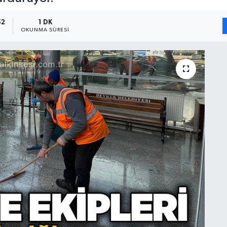
52
1 DK
OKUNMA SÜRESI