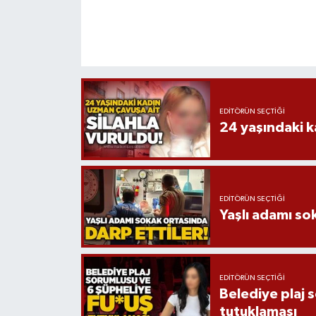
EDITÖRÜN SEÇTIĞI
24 yaşındaki k
EDITÖRÜN SEÇTIĞI
Yaşlı adamı so
EDITÖRÜN SEÇTIĞI
Belediye plaj 
tutuklaması