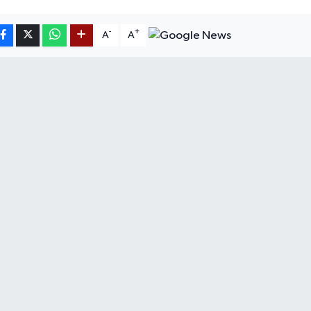
-
+
A
A