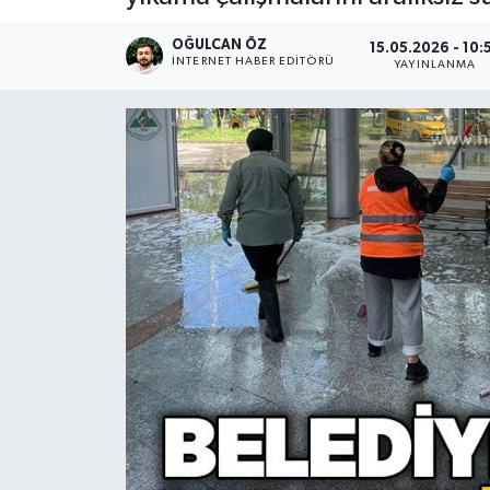
Devrek
OĞULCAN ÖZ
15.05.2026 - 10:
İNTERNET HABER EDITÖRÜ
YAYINLANMA
Bolu
ÇEVRE
BİLİM VE TEKNOLOJİ
DUNYA
Düzce
Eğitim
Ekonomi
Genel