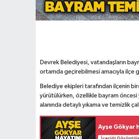
Gökçebey
GÜNDEM
İş ilanı
Devrek Belediyesi, vatandaşların bayra
Kilimli
ortamda geçirebilmesi amacıyla ilçe ge
Kültür - Sanat
Belediye ekipleri tarafından ilçenin bi
MAGAZİN
yürütülürken, özellikle bayram önces
alanında detaylı yıkama ve temizlik çalı
Politika
Resmi İlan
Ayşe Gökyar h
İçeriği Görüntül