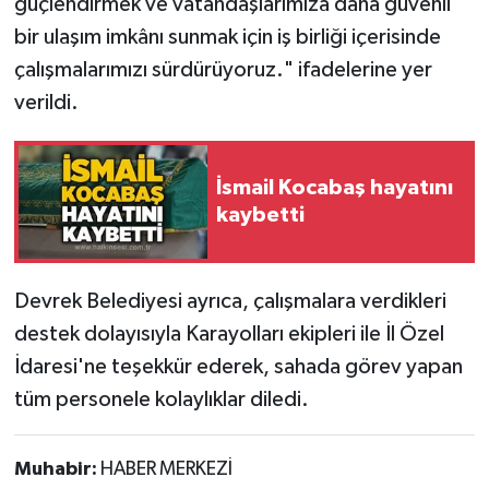
güçlendirmek ve vatandaşlarımıza daha güvenli
Röportaj
bir ulaşım imkânı sunmak için iş birliği içerisinde
Sağlık
çalışmalarımızı sürdürüyoruz." ifadelerine yer
verildi.
SİYASET
Spor
İsmail Kocabaş hayatını
kaybetti
Ulusal
Yaşam
Devrek Belediyesi ayrıca, çalışmalara verdikleri
destek dolayısıyla Karayolları ekipleri ile İl Özel
İdaresi'ne teşekkür ederek, sahada görev yapan
tüm personele kolaylıklar diledi.
Muhabir:
HABER MERKEZİ