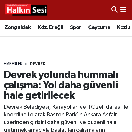
Foto Galeri
Zonguldak
Merkez Nöbetçi Eczaneler
Zonguldak
Kdz. Ereğli
Spor
Çaycuma
Kozlu
Video
Çaycuma
Merkez Hava Durumu
Yazarlar
KDZ. Ereğli
Merkez Trafik Yoğunluk Haritası
HABERLER
DEVREK
Kozlu
Süper Lig Puan Durumu ve Fikstür
Devrek yolunda hummalı
Alaplı
Tüm Manşetler
çalışma: Yol daha güvenli
hale getirilecek
Asayiş
Son Dakika Haberleri
Devrek Belediyesi, Karayolları ve İl Özel İdaresi ile
Bartın
Haber Arşivi
koordineli olarak Baston Park'ın Ankara Asfaltı
üzerinden girişini daha güvenli ve düzenli hale
Karabük
getirmek amacıyla başlatılan çalışmaların