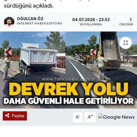
sürdüğünü açıkladı.
Devrek
OĞULCAN ÖZ
04.07.2026 - 23:53
1 D
İNTERNET HABER EDITÖRÜ
YAYINLANMA
OKUNMA 
Bolu
ÇEVRE
BİLİM VE TEKNOLOJİ
DUNYA
Düzce
Eğitim
Paylaş
-
+
A
A
Ekonomi
Genel