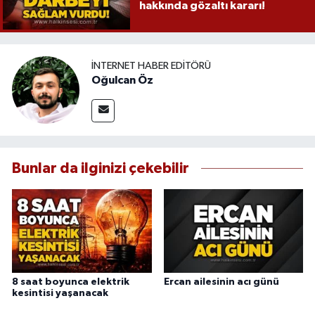
hakkında gözaltı kararı!
İNTERNET HABER EDITÖRÜ
Oğulcan Öz
Bunlar da ilginizi çekebilir
8 saat boyunca elektrik
Ercan ailesinin acı günü
kesintisi yaşanacak