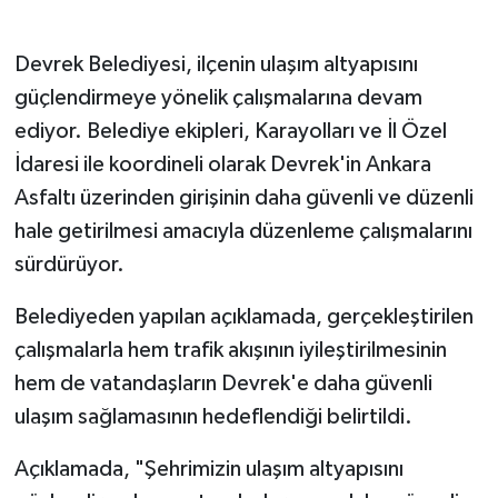
Gökçebey
Devrek Belediyesi, ilçenin ulaşım altyapısını
güçlendirmeye yönelik çalışmalarına devam
GÜNDEM
ediyor. Belediye ekipleri, Karayolları ve İl Özel
İdaresi ile koordineli olarak Devrek'in Ankara
İş ilanı
Asfaltı üzerinden girişinin daha güvenli ve düzenli
Kilimli
hale getirilmesi amacıyla düzenleme çalışmalarını
sürdürüyor.
Kültür - Sanat
Belediyeden yapılan açıklamada, gerçekleştirilen
MAGAZİN
çalışmalarla hem trafik akışının iyileştirilmesinin
hem de vatandaşların Devrek'e daha güvenli
Politika
ulaşım sağlamasının hedeflendiği belirtildi.
Resmi İlan
Açıklamada, "Şehrimizin ulaşım altyapısını