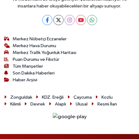
insanlara haber okuyabilecekleri bir altyapı sunuyor.
Merkez Nöbetçi Eczaneler
Merkez Hava Durumu
Merkez Trafik Yoğunluk Haritası
Puan Durumu ve Fikstür
Tüm Manşetler
Son Dakika Haberleri
Haber Arşivi
Zonguldak
KDZ. Ereğli
Çaycuma
Kozlu
Kilimli
Devrek
Alaplı
Ulusal
Resmi İlan