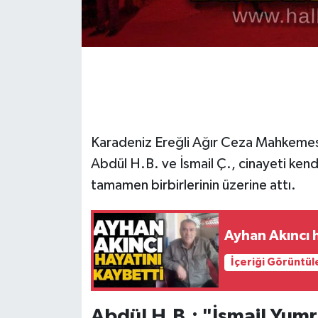
Gökçebey
GÜNDEM
İş ilanı
Karadeniz Ereğli Ağır Ceza Mahkemesi'
Kilimli
Abdül H.B. ve İsmail Ç., cinayeti kend
Kültür - Sanat
tamamen birbirlerinin üzerine attı.
MAGAZİN
Ayhan Akıncı 
Politika
İçeriği Görüntül
Resmi İlan
Abdül H.B.: "İsmail Yumr