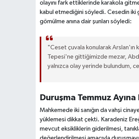
olayını fark ettiklerinde karakola gitm
kabul etmediğini söyledi. Cesedin iki 
gömülme anına dair şunları söyledi:
"Ceset çuvala konularak Arslan'ın ke
Tepesi'ne gittiğimizde mezar, Abdü
yalnızca olay yerinde bulundum, 
Duruşma Temmuz Ayına E
Mahkemede iki sanığın da vahşi cinay
yüklemesi dikkat çekti. Karadeniz Er
mevcut eksikliklerin giderilmesi, tanıkl
değerlendirilmesi amacıyla duruşmay