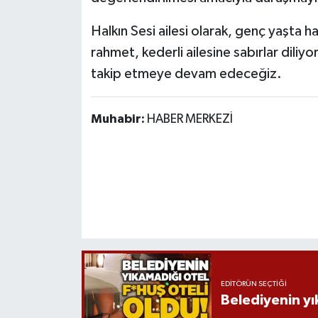
Halkın Sesi ailesi olarak, genç yaşta h
rahmet, kederli ailesine sabırlar diliyo
takip etmeye devam edeceğiz.
Muhabir:
HABER MERKEZİ
EDITÖRÜN SEÇTIĞI
Belediyenin yı