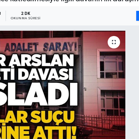
3
2 DK
OKUNMA SÜRESI