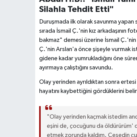
Röportaj
Silahla Tehdit Etti"
Sağlık
Duruşmada ilk olarak savunma yapan sa
sırada İsmail Ç.'nin kız arkadaşının fo
SİYASET
bakmaz" demesi üzerine İsmail Ç.'nin si
Spor
Ç.'nin Arslan'a önce şişeyle vurmak is
gidene kadar yumrukladığını öne süren
Ulusal
ayırmaya çalıştığını savundu.
Yaşam
Olay yerinden ayrıldıktan sonra ertesi
hayatını kaybettiğini gördüklerini bel
"Olay yerinden kaçmak istedim anca
eşini de, çocuğunu da öldürürüm'
etmek zorunda kaldım. Cesedin çu