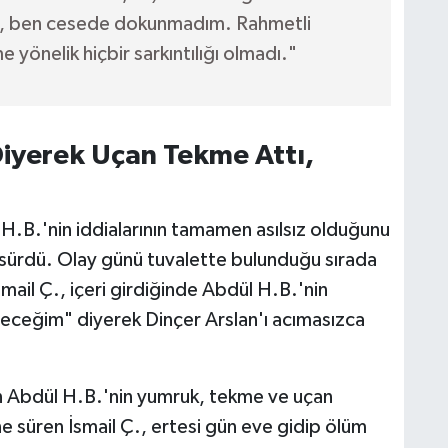
tı, ben cesede dokunmadım. Rahmetli
 yönelik hiçbir sarkıntılığı olmadı."
 Diyerek Uçan Tekme Attı,
l H.B.'nin iddialarının tamamen asılsız olduğunu
ri sürdü. Olay günü tuvalette bulunduğu sırada
ail Ç., içeri girdiğinde Abdül H.B.'nin
deceğim" diyerek Dinçer Arslan'ı acımasızca
n Abdül H.B.'nin yumruk, tekme ve uçan
e süren İsmail Ç., ertesi gün eve gidip ölüm