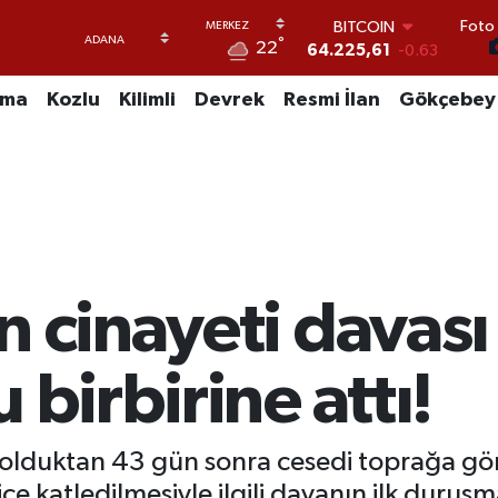
Foto 
DOLAR
°
22
47,7143
0.16
EURO
55,0317
-0.02
uma
Kozlu
Kilimli
Devrek
Resmi İlan
Gökçebey
STERLİN
64,2463
0.07
GRAM ALTIN
6574.81
1.44
BİST100
13.799
70
BITCOIN
64.225,61
-0.63
n cinayeti davası
 birbirine attı!
ybolduktan 43 gün sonra cesedi toprağa g
ce katledilmesiyle ilgili davanın ilk duruş