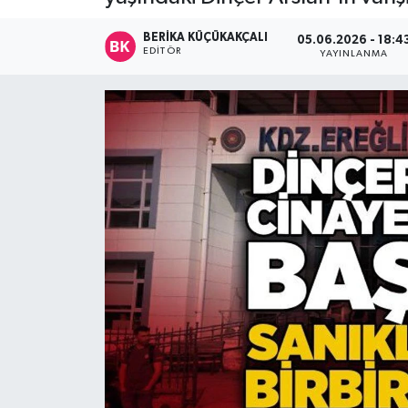
Devrek
BERIKA KÜÇÜKAKÇALI
05.06.2026 - 18:4
EDITÖR
YAYINLANMA
Bolu
ÇEVRE
BİLİM VE TEKNOLOJİ
DUNYA
Düzce
Eğitim
Ekonomi
Genel