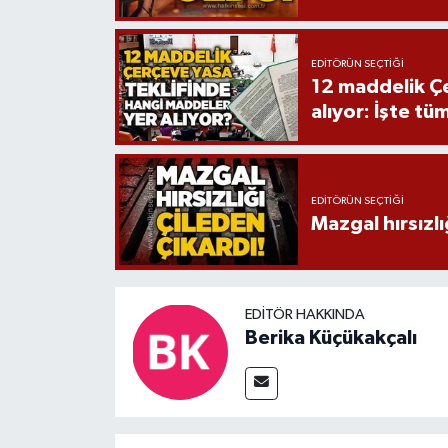
EDITÖRÜN SEÇTIĞI
12 maddelik Çe
alıyor: İşte tü
EDITÖRÜN SEÇTIĞI
Mazgal hırsızlı
EDITÖR HAKKINDA
Berika Küçükakçalı