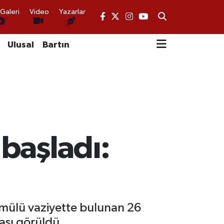
Galeri
Video
Yazarlar
Ulusal
Bartın
 başladı:
ömülü vaziyette bulunan 26
ması görüldü.