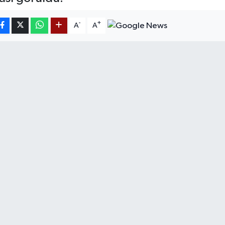
-
+
A
A