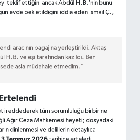
eyi teklif ettiğini ancak Abdül H.B.'nin bunu
gün evde bekletildiğini iddia eden İsmail Ç.,
ndi aracının bagajına yerleştirildi. Aktaş
l H.B. ve eşi tarafından kazıldı. Ben
cesede asla müdahale etmedim."
rtelendi
eti reddederek tüm sorumluluğu birbirine
eğli Ağır Ceza Mahkemesi heyeti; dosyadaki
arın dinlenmesi ve delillerin detaylıca
ı
3 Temmuz 2026
tarihine erteledi.