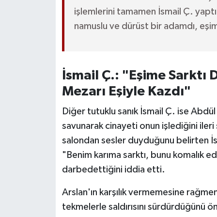
işlemlerini tamamen İsmail Ç. yap
namuslu ve dürüst bir adamdı, eşime
İsmail Ç.: "Eşime Sarktı
Mezarı Eşiyle Kazdı"
Diğer tutuklu sanık İsmail Ç. ise Abdü
savunarak cinayeti onun işlediğini ile
salondan sesler duyduğunu belirten İsm
"Benim karıma sarktı, bunu komalık e
darbedettiğini iddia etti.
Arslan'ın karşılık vermemesine rağme
tekmelerle saldırısını sürdürdüğünü ön