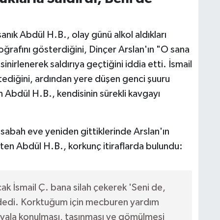
nık Abdül H.B., olay günü alkol aldıkları
toğrafını gösterdiğini, Dinçer Arslan'ın "O sana
nirlenerek saldırıya geçtiğini iddia etti. İsmail
tediğini, ardından yere düşen genci şuuru
 Abdül H.B., kendisinin sürekli kavgayı
 sabah eve yeniden gittiklerinde Arslan'ın
irten Abdül H.B., korkunç itiraflarda bulundu:
k İsmail Ç. bana silah çekerek 'Seni de,
 dedi. Korktuğum için mecburen yardım
vala konulması, taşınması ve gömülmesi