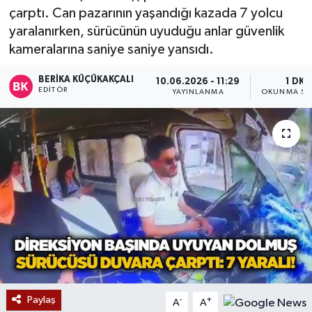
çarptı. Can pazarının yaşandığı kazada 7 yolcu
Devrek
yaralanırken, sürücünün uyuduğu anlar güvenlik
kameralarına saniye saniye yansıdı.
Bolu
BERIKA KÜÇÜKAKÇALI
10.06.2026 - 11:29
1 DK
EDITÖR
YAYINLANMA
OKUNMA SÜ
ÇEVRE
BİLİM VE TEKNOLOJİ
DUNYA
Düzce
Eğitim
Ekonomi
Paylaş
-
+
A
A
Genel