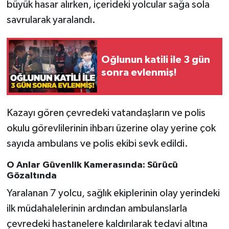
Röportaj
büyük hasar alırken, içerideki yolcular sağa sola
savrularak yaralandı.
Sağlık
SİYASET
Oğlunun katili ile 3 gün
sonra evlenmiş!
Spor
Ulusal
Kazayı gören çevredeki vatandaşların ve polis
okulu görevlilerinin ihbarı üzerine olay yerine çok
Yaşam
sayıda ambulans ve polis ekibi sevk edildi.
O Anlar Güvenlik Kamerasında: Sürücü
Gözaltında
Yaralanan 7 yolcu, sağlık ekiplerinin olay yerindeki
ilk müdahalelerinin ardından ambulanslarla
çevredeki hastanelere kaldırılarak tedavi altına