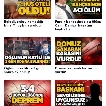
Belediyenin yıkamadığı
Fındık bahçesinde acı ölüm:
bina f*huş binası oldu
Cemil Denizci hayatını
kaybetti
Oğlunun katili ile 3 gün
Domuz sanarak babasını
sonra evlenmiş!
vurdu!