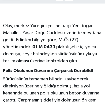
Gökçebey
GÜNDEM
Olay, merkez Yüreğir ilçesine bağlı Yenidoğan
Mahallesi Yaşar Doğu Caddesi üzerinde meydana
İş ilanı
geldi. Edinilen bilgiye göre, M.Ö. (27)
yönetimindeki
01 M 0433
plakalı şehir içi yolcu
Kilimli
dolmuşu, seyir halindeyken sürücüsünün uykuya
Kültür - Sanat
teslim olması üzerine kontrolden çıktı.
MAGAZİN
Polis Okulunun Duvarına Çarparak Durabildi
Sürücüsünün tamamen bilincini kaybederek
Politika
direksiyon üzerine yığıldığı dolmuş, hızla yol
kenarında bulunan polis okulunun beton duvarına
Resmi İlan
çarptı. Çarpmanın şiddetiyle dolmuşun ön kısmı