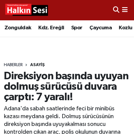
Foto Galeri
Zonguldak
Merkez Nöbetçi Eczaneler
Zonguldak
Kdz. Ereğli
Spor
Çaycuma
Kozlu
Video
Çaycuma
Merkez Hava Durumu
Yazarlar
KDZ. Ereğli
Merkez Trafik Yoğunluk Haritası
HABERLER
ASAYIŞ
Kozlu
Süper Lig Puan Durumu ve Fikstür
Direksiyon başında uyuyan
Alaplı
Tüm Manşetler
dolmuş sürücüsü duvara
çarptı: 7 yaralı!
Asayiş
Son Dakika Haberleri
Adana'da sabah saatlerinde feci bir minibüs
Bartın
Haber Arşivi
kazası meydana geldi. Dolmuş sürücüsünün
direksiyon başında uyuyakalması sonucu
Karabük
kontrolden çıkan araç, polis okulunun duvarına