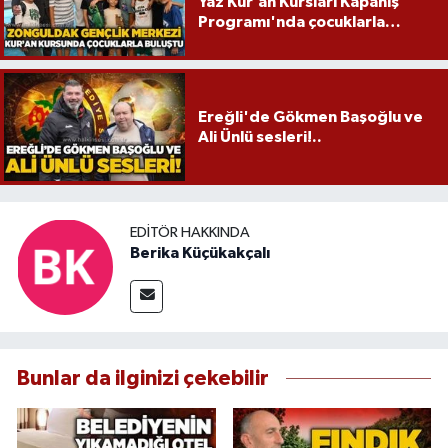
Yaz Kur’an Kursları Kapanış
Programı'nda çocuklarla
buluştu
Ereğli'de Gökmen Başoğlu ve
Ali Ünlü sesleri!..
EDITÖR HAKKINDA
Berika Küçükakçalı
Bunlar da ilginizi çekebilir