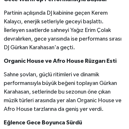
Röportaj
Partinin açılışında DJ kabinine geçen Kerem
Sağlık
Kalaycı, enerjik setleriyle geceyi başlattı.
İlerleyen saatlerde sahneyi Yağız Erim Çolak
SİYASET
devralırken, gece yarısında ise performans sırası
Spor
DJ Gürkan Karahasan'a geçti.
Ulusal
Organic House ve Afro House Rüzgarı Esti
Sahne şovları, güçlü ritimleri ve dinamik
Yaşam
performansıyla büyük beğeni toplayan Gürkan
Karahasan, setlerinde bu sezonun öne çıkan
müzik türleri arasında yer alan Organic House ve
Afro House tarzlarına da geniş yer verdi.
Eğlence Gece Boyunca Sürdü