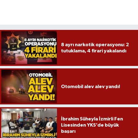
8 ayrı narkotik operasyonu: 2
tutuklama, 4 firari yakalandı
Otomobil alev alev yandı!
İbrahim Süheyla İzmirli Fen
Lisesinden YKS’de büyük
başarı