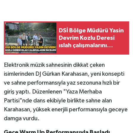
Gökçebey
GÜNDEM
DSİ Bölge Müdürü Yasin
Devrim Kozlu Deresi
İş ilanı
ıslah çalışmalarını
inceledi
Kilimli
Elektronik müzik sahnesinin dikkat çeken
isimlerinden DJ Gürkan Karahasan, yeni konsepti
Kültür - Sanat
ve sahne performansıyla yaz sezonuna hızlı bir
MAGAZİN
giriş yaptı. Düzenlenen "Yaza Merhaba
Partisi"nde dans ekibiyle birlikte sahne alan
Politika
Karahasan, yüksek enerjili performansıyla geceye
damga vurdu.
Resmi İlan
Gece Warm Up Performansıyla Başladı