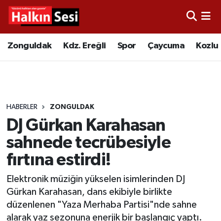
Foto Galeri
Zonguldak
Merkez Nöbetçi Eczaneler
Zonguldak
Kdz. Ereğli
Spor
Çaycuma
Kozlu
Video
Çaycuma
Merkez Hava Durumu
Yazarlar
KDZ. Ereğli
Merkez Trafik Yoğunluk Haritası
HABERLER
ZONGULDAK
Kozlu
Süper Lig Puan Durumu ve Fikstür
DJ Gürkan Karahasan
Alaplı
Tüm Manşetler
sahnede tecrübesiyle
fırtına estirdi!
Asayiş
Son Dakika Haberleri
Elektronik müziğin yükselen isimlerinden DJ
Bartın
Haber Arşivi
Gürkan Karahasan, dans ekibiyle birlikte
düzenlenen "Yaza Merhaba Partisi"nde sahne
Karabük
alarak yaz sezonuna enerjik bir başlangıç yaptı.