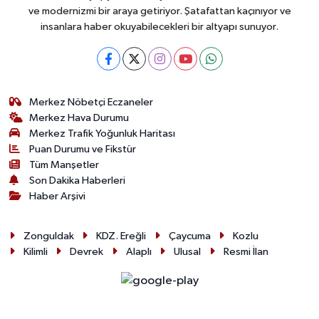
ve modernizmi bir araya getiriyor. Şatafattan kaçınıyor ve
insanlara haber okuyabilecekleri bir altyapı sunuyor.
Merkez Nöbetçi Eczaneler
Merkez Hava Durumu
Merkez Trafik Yoğunluk Haritası
Puan Durumu ve Fikstür
Tüm Manşetler
Son Dakika Haberleri
Haber Arşivi
Zonguldak
KDZ. Ereğli
Çaycuma
Kozlu
Kilimli
Devrek
Alaplı
Ulusal
Resmi İlan