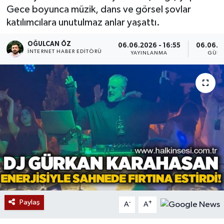
Gece boyunca müzik, dans ve görsel şovlar
Devrek
katılımcılara unutulmaz anlar yaşattı.
Bolu
OĞULCAN ÖZ
06.06.2026 - 16:55
06.06.2
İNTERNET HABER EDITÖRÜ
YAYINLANMA
GÜNC
ÇEVRE
BİLİM VE TEKNOLOJİ
DUNYA
Düzce
Eğitim
Ekonomi
Paylaş
-
+
A
A
Genel