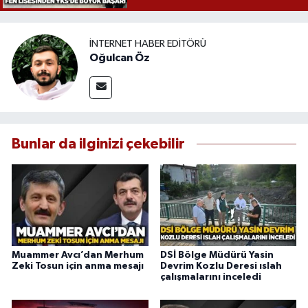
İNTERNET HABER EDITÖRÜ
Oğulcan Öz
Bunlar da ilginizi çekebilir
Muammer Avcı’dan Merhum
DSİ Bölge Müdürü Yasin
Zeki Tosun için anma mesajı
Devrim Kozlu Deresi ıslah
çalışmalarını inceledi