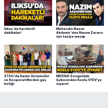
Ilıksu'da hareketli
Mühendis Nazım
dakikalar!
Akdemir'den Nazım Zararcı
için taziye mesajı
ZTSO’da Kadın Girişimciler
MÜSİAD Zonguldak
ve Kooperatiflerden güç
Şubesinden Kozlu SYDV’ye
birliği
ziyaret