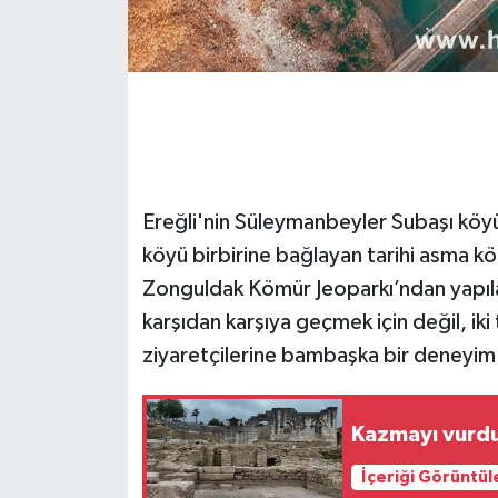
Gökçebey
GÜNDEM
İş ilanı
Ereğli'nin Süleymanbeyler Subaşı köy
Kilimli
köyü birbirine bağlayan tarihi asma kö
Kültür - Sanat
Zonguldak Kömür Jeoparkı’ndan yapıla
karşıdan karşıya geçmek için değil, iki
MAGAZİN
ziyaretçilerine bambaşka bir deneyim
Politika
Kazmayı vurdu
Resmi İlan
İçeriği Görüntül