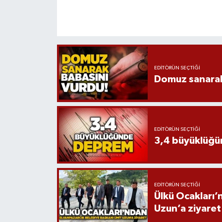
EDITÖRÜN SEÇTIĞI
Domuz sanarak
EDITÖRÜN SEÇTIĞI
3,4 büyüklüğ
EDITÖRÜN SEÇTIĞI
Ülkü Ocakları’
Uzun’a ziyaret