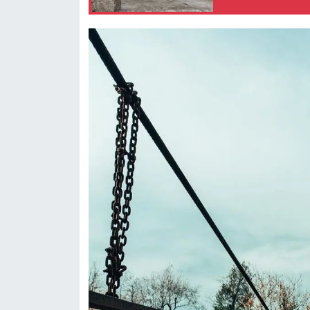
Röportaj
Sağlık
SİYASET
Spor
Ulusal
Yaşam