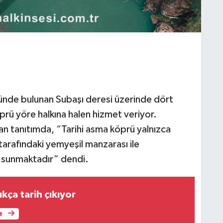
ünde bulunan Subaşı deresi üzerinde dört
prü yöre halkına halen hizmet veriyor.
n tanıtımda, “Tarihi asma köprü yalnızca
 tarafındaki yemyeşil manzarası ile
 sunmaktadır” dendi.
kça tarih çıkıyor
e