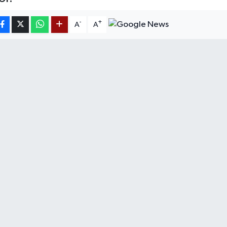
-
+
A
A