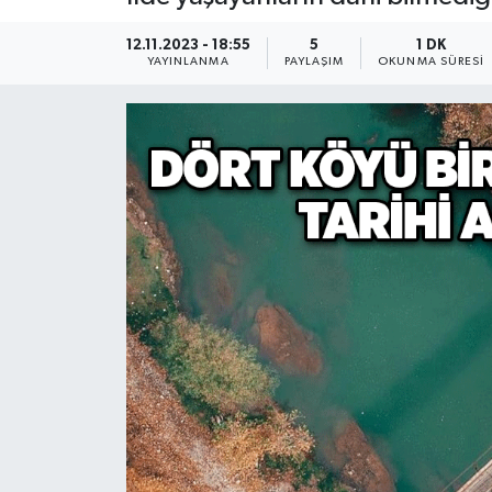
Devrek
12.11.2023 - 18:55
5
1 DK
YAYINLANMA
PAYLAŞIM
OKUNMA SÜRESI
Bolu
ÇEVRE
BİLİM VE TEKNOLOJİ
DUNYA
Düzce
Eğitim
Ekonomi
Genel