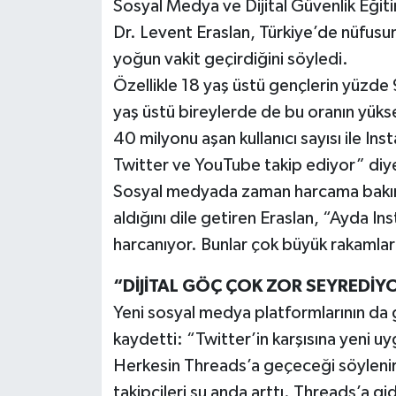
Sosyal Medya ve Dijital Güvenlik Eği
Röportaj
Dr. Levent Eraslan, Türkiye’de nüfusu
Sağlık
yoğun vakit geçirdiğini söyledi.
Özellikle 18 yaş üstü gençlerin yüzde
SİYASET
yaş üstü bireylerde de bu oranın yüks
40 milyonu aşan kullanıcı sayısı ile In
Spor
Twitter ve YouTube takip ediyor” diy
Ulusal
Sosyal medyada zaman harcama bakımı
aldığını dile getiren Eraslan, “Ayda I
Yaşam
harcanıyor. Bunlar çok büyük rakamla
“DİJİTAL GÖÇ ÇOK ZOR SEYREDİY
Yeni sosyal medya platformlarının da 
kaydetti: “Twitter’in karşısına yeni 
Herkesin Threads’a geçeceği söylenirken 
takipçileri şu anda arttı. Threads’a gi