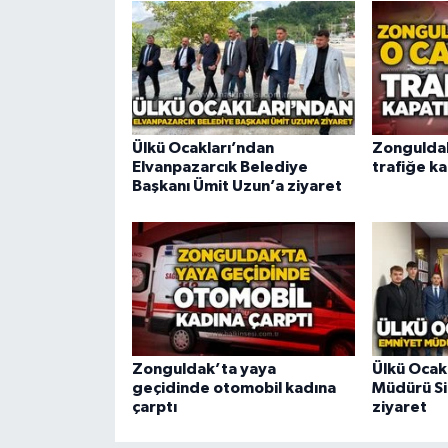
Ülkü Ocakları’ndan
Zongulda
Elvanpazarcık Belediye
trafiğe ka
Başkanı Ümit Uzun’a ziyaret
Zonguldak’ta yaya
Ülkü Ocak
geçidinde otomobil kadına
Müdürü Si
çarptı
ziyaret