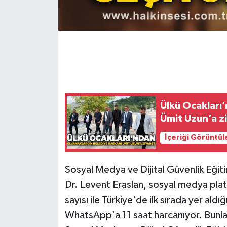
Gökçebey
GÜNDEM
İş ilanı
Kilimli
Ülkü Ocakları
Ümit Uzun’a z
Kültür - Sanat
İçeriği Görüntül
MAGAZİN
Sosyal Medya ve Dijital Güvenlik Eği
Politika
Dr. Levent Eraslan, sosyal medya plat
sayısı ile Türkiye'de ilk sırada yer ald
Resmi İlan
WhatsApp'a 11 saat harcanıyor. Bunla