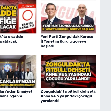
k'ta o cadde
Yeni Parti Zonguldak Kurucu
patılacak
İl Yönetim Kurulu göreve
başladı
ları’ndan Emniyet
Zonguldak’ta pitbull dehşeti:
nan Ergen’e
Anne ve 5 yaşındaki çocuğu
yaralandı!