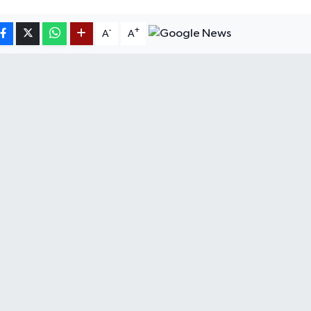
-
+
A
A