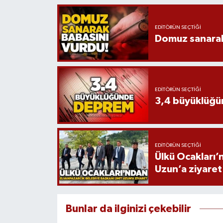
EDITÖRÜN SEÇTIĞI
Domuz sanarak
EDITÖRÜN SEÇTIĞI
3,4 büyüklüğ
EDITÖRÜN SEÇTIĞI
Ülkü Ocakları’
Uzun’a ziyaret
Bunlar da ilginizi çekebilir