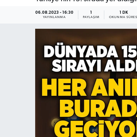
Devrek
06.08.2023 - 16:30
1
1 DK
YAYINLANMA
PAYLAŞIM
OKUNMA SÜRES
Bolu
ÇEVRE
BİLİM VE TEKNOLOJİ
DUNYA
Düzce
Eğitim
Ekonomi
Genel