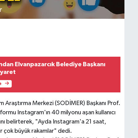
’ndan Elvanpazarcık Belediye Başkanı
iyaret
e
tim Araştırma Merkezi (SODİMER) Başkanı Prof.
formu Instagram'ın 40 milyonu aşan kullanıcı
ığını belirterek, "Ayda Instagram'a 21 saat,
r çok büyük rakamlar" dedi.