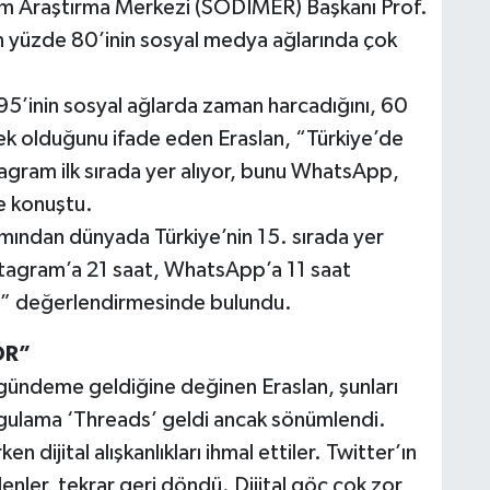
tim Araştırma Merkezi (SODİMER) Başkanı Prof.
n yüzde 80’inin sosyal medya ağlarında çok
 95’inin sosyal ağlarda zaman harcadığını, 60
ek olduğunu ifade eden Eraslan, “Türkiye’de
stagram ilk sırada yer alıyor, bunu WhatsApp,
e konuştu.
ndan dünyada Türkiye’nin 15. sırada yer
nstagram’a 21 saat, WhatsApp’a 11 saat
r” değerlendirmesinde bulundu.
OR”
gündeme geldiğine değinen Eraslan, şunları
uygulama ‘Threads’ geldi ancak sönümlendi.
dijital alışkanlıkları ihmal ettiler. Twitter’ın
denler, tekrar geri döndü. Dijital göç çok zor