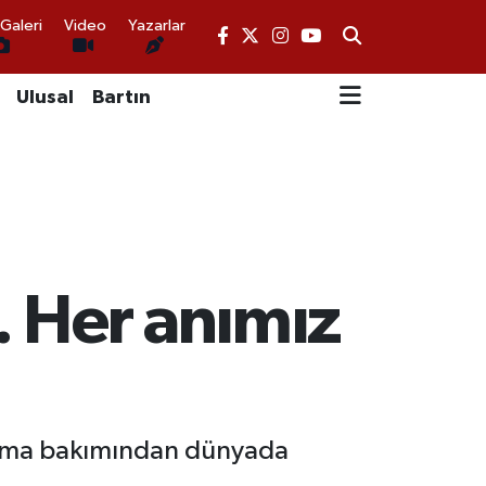
Galeri
Video
Yazarlar
Ulusal
Bartın
.. Her anımız
cama bakımından dünyada