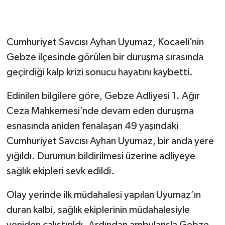
Gökçebey
Cumhuriyet Savcısı Ayhan Uyumaz, Kocaeli’nin
GÜNDEM
Gebze ilçesinde görülen bir duruşma sırasında
geçirdiği kalp krizi sonucu hayatını kaybetti.
İş ilanı
Edinilen bilgilere göre, Gebze Adliyesi 1. Ağır
Kilimli
Ceza Mahkemesi’nde devam eden duruşma
esnasında aniden fenalaşan 49 yaşındaki
Kültür - Sanat
Cumhuriyet Savcısı Ayhan Uyumaz, bir anda yere
MAGAZİN
yığıldı. Durumun bildirilmesi üzerine adliyeye
sağlık ekipleri sevk edildi.
Politika
Olay yerinde ilk müdahalesi yapılan Uyumaz’ın
Resmi İlan
duran kalbi, sağlık ekiplerinin müdahalesiyle