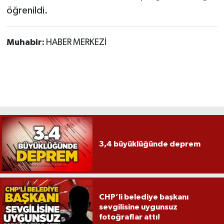
öğrenildi.
Muhabir:
HABER MERKEZİ
3,4 büyüklüğünde deprem
CHP’li belediye başkanı
sevgilisine uygunsuz
fotoğraflar attı!