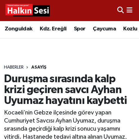
Foto Galeri
Zonguldak
Merkez Nöbetçi Eczaneler
Zonguldak
Kdz. Ereğli
Spor
Çaycuma
Kozlu
Video
Çaycuma
Merkez Hava Durumu
Yazarlar
KDZ. Ereğli
Merkez Trafik Yoğunluk Haritası
HABERLER
ASAYIŞ
Kozlu
Süper Lig Puan Durumu ve Fikstür
Duruşma sırasında kalp
Alaplı
Tüm Manşetler
krizi geçiren savcı Ayhan
Uyumaz hayatını kaybetti
Asayiş
Son Dakika Haberleri
Kocaeli’nin Gebze ilçesinde görev yapan
Bartın
Haber Arşivi
Cumhuriyet Savcısı Ayhan Uyumaz, duruşma
sırasında geçirdiği kalp krizi sonucu yaşamını
Karabük
yitirdi. Hastanede tedavi altına alınan Uyumaz,