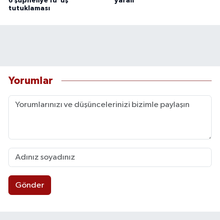
6 şüpheliye fu*uş
yaralı
tutuklaması
Yorumlar
Gönder