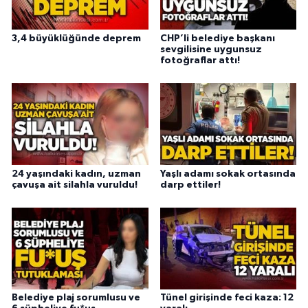
3,4 büyüklüğünde deprem
CHP’li belediye başkanı
sevgilisine uygunsuz
fotoğraflar attı!
24 yaşındaki kadın, uzman
Yaşlı adamı sokak ortasında
çavuşa ait silahla vuruldu!
darp ettiler!
Belediye plaj sorumlusu ve
Tünel girişinde feci kaza: 12