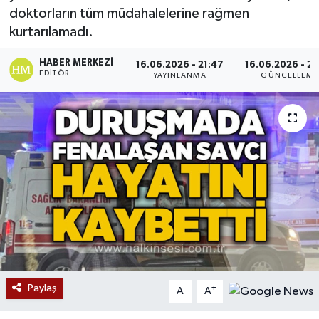
doktorların tüm müdahalelerine rağmen
Devrek
kurtarılamadı.
Bolu
HABER MERKEZI
16.06.2026 - 21:47
16.06.2026 - 2
EDITÖR
YAYINLANMA
GÜNCELLEME
ÇEVRE
BİLİM VE TEKNOLOJİ
DUNYA
Düzce
Eğitim
Ekonomi
Paylaş
-
+
A
A
Genel