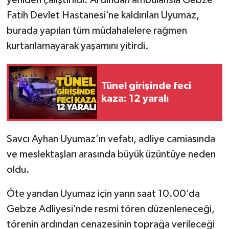
yeniden çalıştırıldı. Ardından ambulansla Gebze
Röportaj
Fatih Devlet Hastanesi’ne kaldırılan Uyumaz,
Sağlık
burada yapılan tüm müdahalelere rağmen
kurtarılamayarak yaşamını yitirdi.
SİYASET
Spor
Tünel girişinde feci
kaza: 12 yaralı
Ulusal
Yaşam
Savcı Ayhan Uyumaz’ın vefatı, adliye camiasında
ve meslektaşları arasında büyük üzüntüye neden
oldu.
Öte yandan Uyumaz için yarın saat 10.00’da
Gebze Adliyesi’nde resmi tören düzenleneceği,
törenin ardından cenazesinin toprağa verileceği