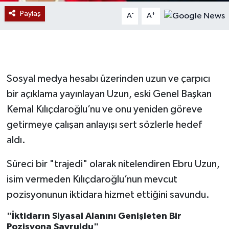
Paylaş
-
+
A
A
Gökçebey
GÜNDEM
İş ilanı
Sosyal medya hesabı üzerinden uzun ve çarpıcı
bir açıklama yayınlayan Uzun, eski Genel Başkan
Kilimli
Kemal Kılıçdaroğlu’nu ve onu yeniden göreve
getirmeye çalışan anlayışı sert sözlerle hedef
Kültür - Sanat
aldı.
MAGAZİN
Süreci bir "trajedi" olarak nitelendiren Ebru Uzun,
isim vermeden Kılıçdaroğlu’nun mevcut
Politika
pozisyonunun iktidara hizmet ettiğini savundu.
Resmi İlan
"İktidarın Siyasal Alanını Genişleten Bir
Pozisyona Savruldu"