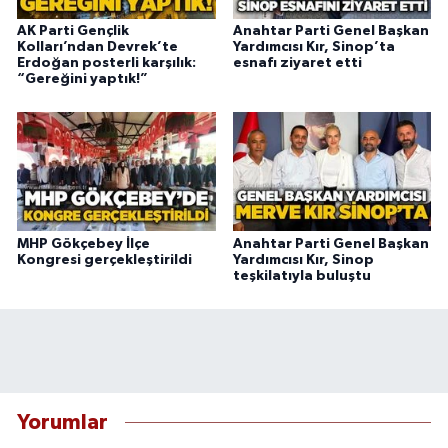
AK Parti Gençlik
Anahtar Parti Genel Başkan
Kolları’ndan Devrek’te
Yardımcısı Kır, Sinop’ta
Erdoğan posterli karşılık:
esnafı ziyaret etti
“Gereğini yaptık!”
MHP Gökçebey İlçe
Anahtar Parti Genel Başkan
Kongresi gerçekleştirildi
Yardımcısı Kır, Sinop
teşkilatıyla buluştu
Yorumlar