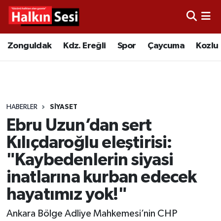
Foto Galeri
Zonguldak
Merkez Nöbetçi Eczaneler
Zonguldak
Kdz. Ereğli
Spor
Çaycuma
Kozlu
Video
Çaycuma
Merkez Hava Durumu
Yazarlar
KDZ. Ereğli
Merkez Trafik Yoğunluk Haritası
HABERLER
SİYASET
Kozlu
Süper Lig Puan Durumu ve Fikstür
Ebru Uzun’dan sert
Alaplı
Tüm Manşetler
Kılıçdaroğlu eleştirisi:
"Kaybedenlerin siyasi
Asayiş
Son Dakika Haberleri
inatlarına kurban edecek
Bartın
Haber Arşivi
hayatımız yok!"
Ankara Bölge Adliye Mahkemesi’nin CHP
Karabük