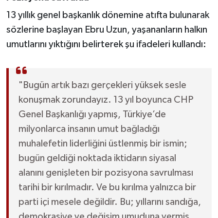
Röportaj
13 yıllık genel başkanlık dönemine atıfta bulunarak
Sağlık
sözlerine başlayan Ebru Uzun, yaşananların halkın
umutlarını yıktığını belirterek şu ifadeleri kullandı:
SİYASET
Spor
"Bugün artık bazı gerçekleri yüksek sesle
konuşmak zorundayız. 13 yıl boyunca CHP
Ulusal
Genel Başkanlığı yapmış, Türkiye’de
Yaşam
milyonlarca insanın umut bağladığı
muhalefetin liderliğini üstlenmiş bir ismin;
bugün geldiği noktada iktidarın siyasal
alanını genişleten bir pozisyona savrulması
tarihi bir kırılmadır. Ve bu kırılma yalnızca bir
parti içi mesele değildir. Bu; yıllarını sandığa,
demokrasiye ve değişim umuduna vermiş