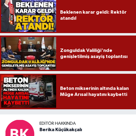
Beklenen karar geldi: Rektör
atandı!
Zonguldak Valiliği'nde
genişletilmiş asayiş toplantısı
Beton mikserinin altında kalan
Müge Arısal hayatını kaybetti
EDITÖR HAKKINDA
Berika Küçükakçalı