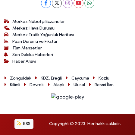
Merkez Nöbetçi Eczaneler
Merkez Hava Durumu
Merkez Trafik Yoğunluk Haritası
Puan Durumu ve Fikstür
Tüm Manşetler
Son Dakika Haberleri
Haber Arşivi
Zonguldak
KDZ. Ereğli
Çaycuma
Kozlu
Kilimli
Devrek
Alaplı
Ulusal
Resmi İlan
RSS
Copyright © 2023. Her hakkı saklıdır.