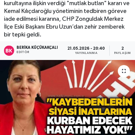
kurultayına ilişkin verdiği "mutlak butlan" kararı ve
Devrek
Kemal Kılıçdaroğlu yönetiminin tedbiren göreve
iade edilmesi kararına, CHP Zonguldak Merkez
Bolu
İlçe Eski Başkanı Ebru Uzun’dan zehir zemberek
bir tepki geldi.
ÇEVRE
BERIKA KÜÇÜKAKÇALI
21.05.2026 - 20:40
2
EDITÖR
YAYINLANMA
PAYLAŞIM
BİLİM VE TEKNOLOJİ
DUNYA
Düzce
Eğitim
Ekonomi
Genel