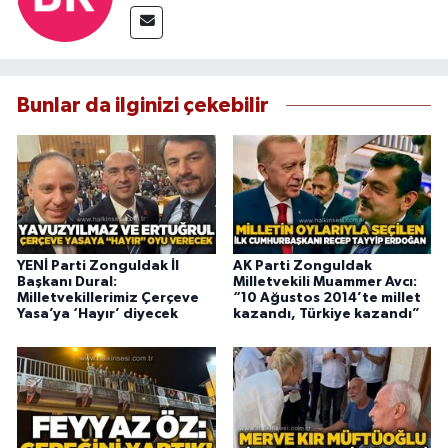
Bunlar da ilginizi çekebilir
YENİ Parti Zonguldak İl
AK Parti Zonguldak
Başkanı Dural:
Milletvekili Muammer Avcı:
Milletvekillerimiz Çerçeve
“10 Ağustos 2014’te millet
Yasa’ya ‘Hayır’ diyecek
kazandı, Türkiye kazandı”