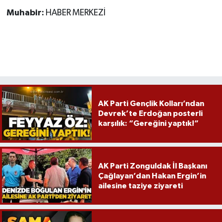
Röportaj
Muhabir:
HABER MERKEZİ
Sağlık
SİYASET
Spor
AK Parti Gençlik Kolları’ndan
Ulusal
Devrek’te Erdoğan posterli
karşılık: “Gereğini yaptık!”
Yaşam
AK Parti Zonguldak İl Başkanı
Çağlayan’dan Hakan Ergin’in
ailesine taziye ziyareti