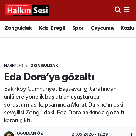
Foto Galeri
Zonguldak
Merkez Nöbetçi Eczaneler
Zonguldak
Kdz. Ereğli
Spor
Çaycuma
Kozlu
Video
Çaycuma
Merkez Hava Durumu
Yazarlar
KDZ. Ereğli
Merkez Trafik Yoğunluk Haritası
HABERLER
ZONGULDAK
Kozlu
Süper Lig Puan Durumu ve Fikstür
Eda Dora’ya gözaltı
Alaplı
Tüm Manşetler
Bakırköy Cumhuriyet Başsavcılığı tarafından
ünlülere yönelik başlatılan uyuşturucu
Asayiş
Son Dakika Haberleri
soruşturması kapsamında Murat Dalkılıç’ın eski
sevgilisi Zonguldaklı Eda Dora hakkında gözaltı
Bartın
Haber Arşivi
kararı çıktı.
Karabük
OĞULCAN ÖZ
21.05.2026 - 12:29
1 D