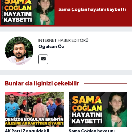
Sama Çoğlan hayatını kaybetti
İNTERNET HABER EDITÖRÜ
Oğulcan Öz
Bunlar da ilginizi çekebilir
AK Parti Zonguldak İl
Sama Çoğlan hayatını