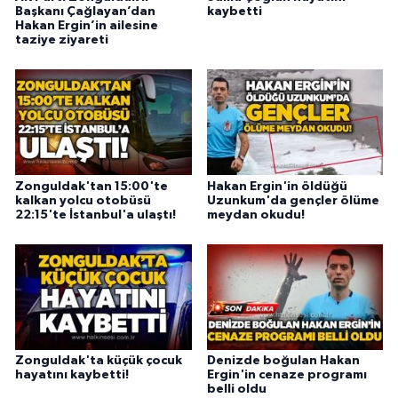
Başkanı Çağlayan’dan
kaybetti
Hakan Ergin’in ailesine
taziye ziyareti
Zonguldak'tan 15:00'te
Hakan Ergin'in öldüğü
kalkan yolcu otobüsü
Uzunkum'da gençler ölüme
22:15'te İstanbul'a ulaştı!
meydan okudu!
Zonguldak'ta küçük çocuk
Denizde boğulan Hakan
hayatını kaybetti!
Ergin'in cenaze programı
belli oldu