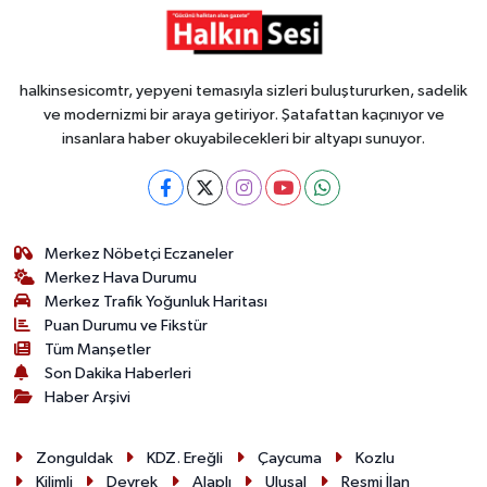
halkinsesicomtr, yepyeni temasıyla sizleri buluştururken, sadelik
ve modernizmi bir araya getiriyor. Şatafattan kaçınıyor ve
insanlara haber okuyabilecekleri bir altyapı sunuyor.
Merkez Nöbetçi Eczaneler
Merkez Hava Durumu
Merkez Trafik Yoğunluk Haritası
Puan Durumu ve Fikstür
Tüm Manşetler
Son Dakika Haberleri
Haber Arşivi
Zonguldak
KDZ. Ereğli
Çaycuma
Kozlu
Kilimli
Devrek
Alaplı
Ulusal
Resmi İlan