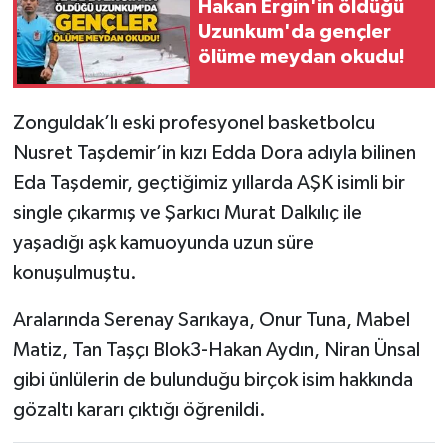
Hakan Ergin'in öldüğü
Uzunkum'da gençler
Gökçebey
ölüme meydan okudu!
GÜNDEM
Zonguldak’lı eski profesyonel basketbolcu
İş ilanı
Nusret Taşdemir’in kızı Edda Dora adıyla bilinen
Eda Taşdemir, geçtiğimiz yıllarda AŞK isimli bir
Kilimli
single çıkarmış ve Şarkıcı Murat Dalkılıç ile
yaşadığı aşk kamuoyunda uzun süre
Kültür - Sanat
konuşulmuştu.
MAGAZİN
Aralarında Serenay Sarıkaya, Onur Tuna, Mabel
Matiz, Tan Taşçı Blok3-Hakan Aydın, Niran Ünsal
Politika
gibi ünlülerin de bulunduğu birçok isim hakkında
Resmi İlan
gözaltı kararı çıktığı öğrenildi.