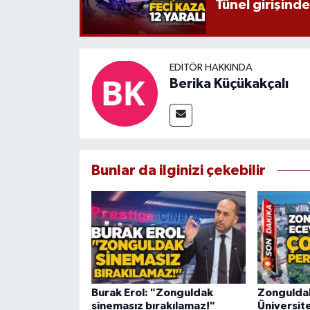
Tünel girişinde
EDITÖR HAKKINDA
Berika Küçükakçalı
Bunlar da ilginizi çekebilir
Burak Erol: "Zonguldak
Zonguldak
sinemasız bırakılamaz!"
Üniversite