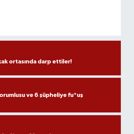
kak ortasında darp ettiler!
sorumlusu ve 6 şüpheliye fu*uş