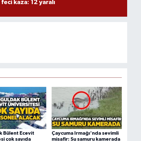
 feci kaza: 12 yaralı
 Bülent Ecevit
Çaycuma Irmağı'nda sevimli
si çok sayıda
misafir: Su samuru kamerada