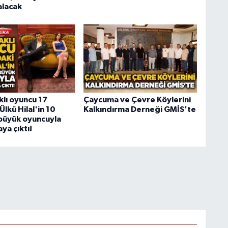
alacak
lı oyuncu 17
Çaycuma ve Çevre Köylerini
Ülkü Hilal'in 10
Kalkındırma Derneği GMİS'te
büyük oyuncuyla
aya çıktı!