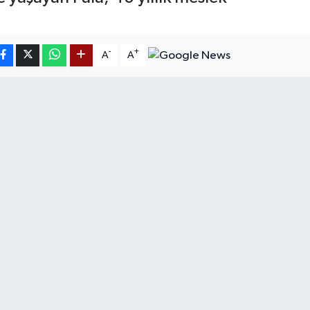
-
+
A
A