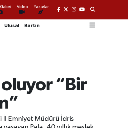
Galeri
Video
Yazarlar
Ulusal
Bartın
oluyor “Bir
an”
i İl Emniyet Müdürü İdris
e yaşayan Pala, 40 yıllık meslek