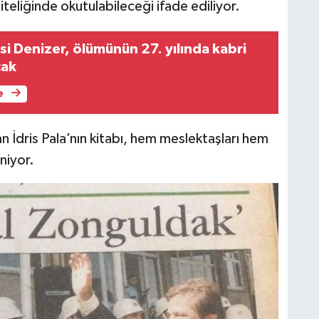
iteliğinde okutulabileceği ifade ediliyor.
msi Denizer, ölümünün 27. yılında kabri
cak
e
İdris Pala’nın kitabı, hem meslektaşları hem
niyor.