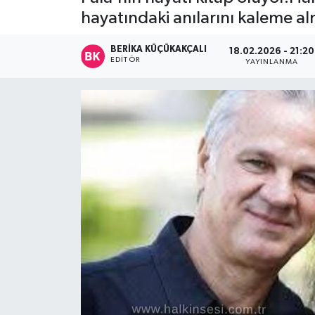
hayatındaki anılarını kaleme alm
Devrek
BERIKA KÜÇÜKAKÇALI
18.02.2026 - 21:20
Bolu
EDITÖR
YAYINLANMA
ÇEVRE
BİLİM VE TEKNOLOJİ
DUNYA
Düzce
Eğitim
Ekonomi
Genel