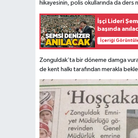
Röportaj
hikayesinin, polis okullarında da ders n
Sağlık
İşçi Lideri Şe
başında anıla
SİYASET
İçeriği Görüntül
Spor
Zonguldak’ta bir döneme damga vuran 
Ulusal
de kent halkı tarafından merakla bekle
Yaşam