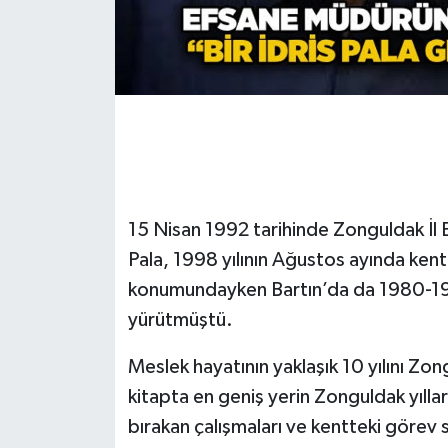
Gökçebey
GÜNDEM
İş ilanı
Kilimli
15 Nisan 1992 tarihinde Zonguldak İl
Kültür - Sanat
Pala, 1998 yılının Ağustos ayında kentt
konumundayken Bartın’da da 1980-1984
MAGAZİN
yürütmüştü.
Politika
Meslek hayatının yaklaşık 10 yılını Zon
kitapta en geniş yerin Zonguldak yılları
Resmi İlan
bırakan çalışmaları ve kentteki görev 