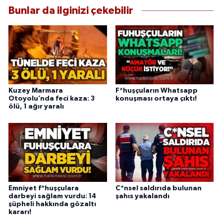
Bunlar da ilginizi çekebilir
Kuzey Marmara
F*huşçuların Whatsapp
Otoyolu’nda feci kaza: 3
konuşması ortaya çıktı!
ölü, 1 ağır yaralı
Emniyet f*huşçulara
C*nsel saldırıda bulunan
darbeyi sağlam vurdu: 14
şahıs yakalandı
şüpheli hakkında gözaltı
kararı!