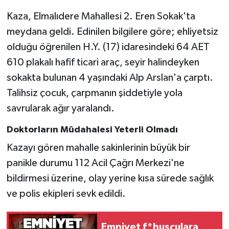
Kaza, Elmalıdere Mahallesi 2. Eren Sokak'ta
Gökçebey
meydana geldi. Edinilen bilgilere göre; ehliyetsiz
olduğu öğrenilen H.Y. (17) idaresindeki 64 AET
GÜNDEM
610 plakalı hafif ticari araç, seyir halindeyken
İş ilanı
sokakta bulunan 4 yaşındaki Alp Arslan'a çarptı.
Talihsiz çocuk, çarpmanın şiddetiyle yola
Kilimli
savrularak ağır yaralandı.
Kültür - Sanat
Doktorların Müdahalesi Yeterli Olmadı
Kazayı gören mahalle sakinlerinin büyük bir
MAGAZİN
panikle durumu 112 Acil Çağrı Merkezi'ne
bildirmesi üzerine, olay yerine kısa sürede sağlık
Politika
ve polis ekipleri sevk edildi.
Resmi İlan
Emniyet f*huşçulara