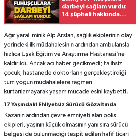
Röportaj
darbeyi sağlam vurdu:
14 şüpheli hakkında
Sağlık
gözaltı kararı!
SİYASET
Ağır yaralı minik Alp Arslan, sağlık ekiplerinin olay
yerindeki ilk müdahalesinin ardından ambulansla
Spor
hızlıca Uşak Eğitim ve Araştırma Hastanesi'ne
kaldırıldı. Ancak acı haber gecikmedi; talihsiz
Ulusal
çocuk, hastanede doktorların gerçekleştirdiği
tüm yoğun müdahalelere rağmen
Yaşam
kurtarılamayarak yaşam mücadelesini kaybetti.
17 Yaşındaki Ehliyetsiz Sürücü Gözaltında
Kazanın ardından çevre emniyeti alan polis
ekipleri, yaşının küçük olmasının yanı sıra sürücü
belgesi de bulunmadığı tespit edilen hafif ticari