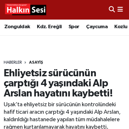
Foto Galeri
Zonguldak
Merkez Nöbetçi Eczaneler
Zonguldak
Kdz. Ereğli
Spor
Çaycuma
Kozlu
Video
Çaycuma
Merkez Hava Durumu
Yazarlar
KDZ. Ereğli
Merkez Trafik Yoğunluk Haritası
HABERLER
ASAYIŞ
Kozlu
Süper Lig Puan Durumu ve Fikstür
Ehliyetsiz sürücünün
Alaplı
Tüm Manşetler
çarptığı 4 yaşındaki Alp
Arslan hayatını kaybetti!
Asayiş
Son Dakika Haberleri
Uşak'ta ehliyetsiz bir sürücünün kontrolündeki
Bartın
Haber Arşivi
hafif ticari aracın çarptığı 4 yaşındaki Alp Arslan,
kaldırıldığı hastanede yapılan tüm müdahalelere
Karabük
rağmen kurtarılamayarak hayatını kaybetti.