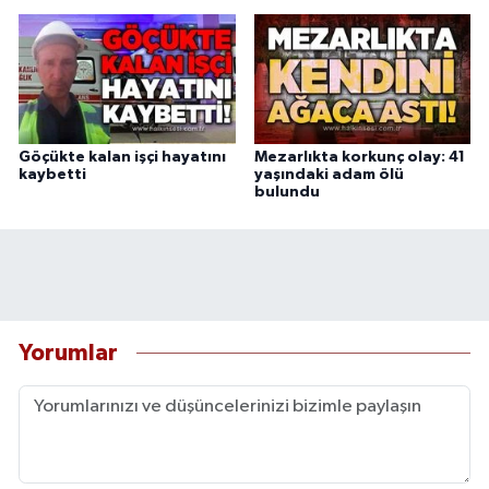
Göçükte kalan işçi hayatını
Mezarlıkta korkunç olay: 41
kaybetti
yaşındaki adam ölü
bulundu
Yorumlar