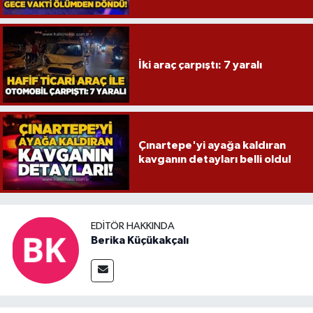
İki araç çarpıştı: 7 yaralı
Çınartepe'yi ayağa kaldıran
kavganın detayları belli oldu!
EDITÖR HAKKINDA
Berika Küçükakçalı