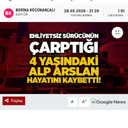
Devrek
BERIKA KÜÇÜKAKÇALI
28.05.2026 - 21:20
1 DK
EDITÖR
YAYINLANMA
OKUNMA SÜ
Bolu
ÇEVRE
BİLİM VE TEKNOLOJİ
DUNYA
Düzce
Eğitim
Paylaş
-
+
A
A
Ekonomi
Genel