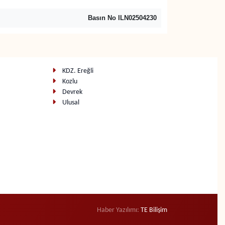
Basın No ILN02504230
KDZ. Ereğli
Kozlu
Devrek
Ulusal
Haber Yazılımı:
TE Bilişim