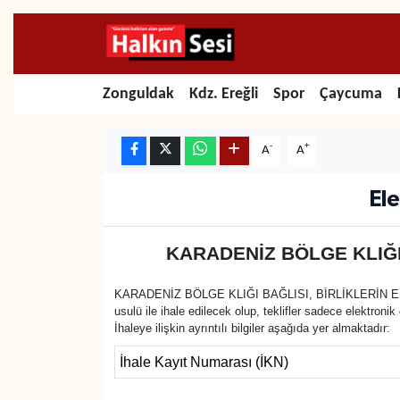
Foto Galeri
Zonguldak
Merkez Nöbetçi Eczaneler
Zonguldak
Kdz. Ereğli
Spor
Çaycuma
Video
Çaycuma
Merkez Hava Durumu
-
+
A
A
Yazarlar
KDZ. Ereğli
Merkez Trafik Yoğunluk Haritası
Ele
Kozlu
Süper Lig Puan Durumu ve Fikstür
KARADENİZ BÖLGE KLIĞI
Alaplı
Tüm Manşetler
KARADENİZ BÖLGE KLIĞI BAĞLISI, BİRLİKLERİN ELEK
Asayiş
Son Dakika Haberleri
usulü ile ihale edilecek olup, teklifler sadece elektron
İhaleye ilişkin ayrıntılı bilgiler aşağıda yer almaktadır:
Bartın
Haber Arşivi
İhale Kayıt Numarası (İKN)
Karabük