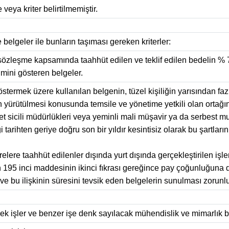
 veya kriter belirtilmemiştir.
e belgeler ile bunların taşıması gereken kriterler:
ir sözleşme kapsamında taahhüt edilen ve teklif edilen bedelin 
imini gösteren belgeler.
göstermek üzere kullanılan belgenin, tüzel kişiliğin yarısından f
n yürütülmesi konusunda temsile ve yönetime yetkili olan ortağın
et sicili müdürlükleri veya yeminli mali müşavir ya da serbest mu
tarihten geriye doğru son bir yıldır kesintisiz olarak bu şartla
elere taahhüt edilenler dışında yurt dışında gerçekleştirilen işl
 195 inci maddesinin ikinci fıkrası gereğince pay çoğunluğuna da
 ve bu ilişkinin süresini tevsik eden belgelerin sunulması zorunl
cek işler ve benzer işe denk sayılacak mühendislik ve mimarlık b