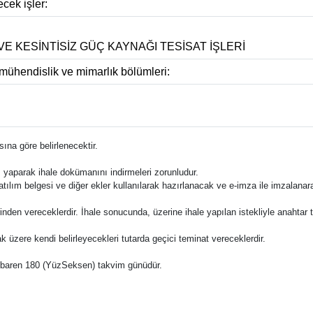
cek işler:
T VE KESİNTİSİZ GÜÇ KAYNAĞI TESİSAT İŞLERİ
mühendislik ve mimarlık bölümleri:
ına göre belirlenecektir.
ş yaparak ihale dokümanını indirmeleri zorunludur.
katılım belgesi ve diğer ekler kullanılarak hazırlanacak ve e-imza ile imzalana
üzerinden vereceklerdir. İhale sonucunda, üzerine ihale yapılan istekliyle anahta
ak üzere kendi belirleyecekleri tutarda geçici teminat vereceklerdir.
n itibaren 180 (YüzSeksen) takvim günüdür.