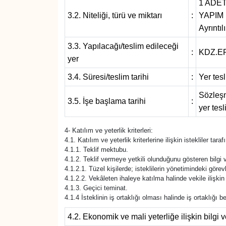
1 ADET
3.2. Niteliği, türü ve miktarı
:
YAPIM 
Gökçebey
Ayrıntı
3.3. Yapılacağı/teslim edileceği
GÜNDEM
:
KDZ.E
yer
İş ilanı
3.4. Süresi/teslim tarihi
:
Yer tes
Sözleşm
3.5. İşe başlama tarihi
:
Kilimli
yer tesl
Kültür - Sanat
4- Katılım ve yeterlik kriterleri:
4.1. Katılım ve yeterlik kriterlerine ilişkin istekliler ta
4.1.1. Teklif mektubu.
MAGAZİN
4.1.2. Teklif vermeye yetkili olunduğunu gösteren bilgi v
4.1.2.1. Tüzel kişilerde; isteklilerin yönetimindeki görevli
Politika
4.1.2.2. Vekâleten ihaleye katılma halinde vekile ilişkin 
4.1.3. Geçici teminat.
4.1.4 İsteklinin iş ortaklığı olması halinde iş ortaklığı
Resmi İlan
4.2. Ekonomik ve mali yeterliğe ilişkin bilgi v