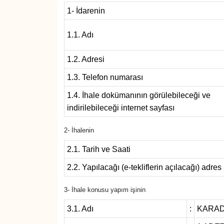
1- İdarenin
Devrek
1.1. Adı
Bolu
1.2. Adresi
ÇEVRE
1.3. Telefon numarası
BİLİM VE TEKNOLOJİ
1.4. İhale dokümanının görülebileceği ve
indirilebileceği internet sayfası
DUNYA
2- İhalenin
Düzce
2.1. Tarih ve Saati
2.2. Yapılacağı (e-tekliflerin açılacağı) adres
Eğitim
3- İhale konusu yapım işinin
Ekonomi
3.1. Adı
:
KARADE
Genel