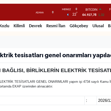
F
BITCOIN
°
22
64.927,78
1.32
DOLAR
47,5894
0.08
Kozlu
Kilimli
Devrek
Resmi İlan
Gökçebey
Ulusal
B
EURO
55,0398
-0.02
STERLİN
64,1581
0.16
GRAM ALTIN
ktrik tesisatları genel onarımları yapıl
6508.83
4.44
BİST100
13.703
11
 BAĞLISI, BİRLİKLERİN ELEKTRİK TESİSA
TRİK TESİSATLARI GENEL ONARIMLARI yapım işi 4734 sayılı Kamu İhale
ik ortamda EKAP üzerinden alınacaktır.
:
2026/1