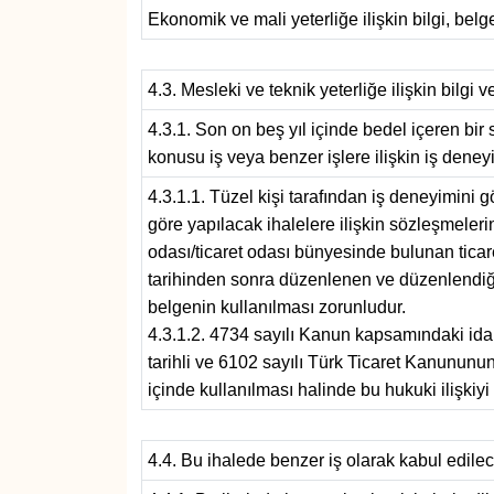
Röportaj
Ekonomik ve mali yeterliğe ilişkin bilgi, belge
Sağlık
4.3. Mesleki ve teknik yeterliğe ilişkin bilgi v
SİYASET
4.3.1. Son on beş yıl içinde bedel içeren b
konusu iş veya benzer işlere ilişkin iş deney
Spor
4.3.1.1. Tüzel kişi tarafından iş deneyimini 
göre yapılacak ihalelere ilişkin sözleşmeleri
Ulusal
odası/ticaret odası bünyesinde bulunan ticar
tarihinden sonra düzenlenen ve düzenlendiği 
Yaşam
belgenin kullanılması zorunludur.
4.3.1.2. 4734 sayılı Kanun kapsamındaki idar
tarihli ve 6102 sayılı Türk Ticaret Kanununun
içinde kullanılması halinde bu hukuki ilişkiyi
4.4. Bu ihalede benzer iş olarak kabul edile