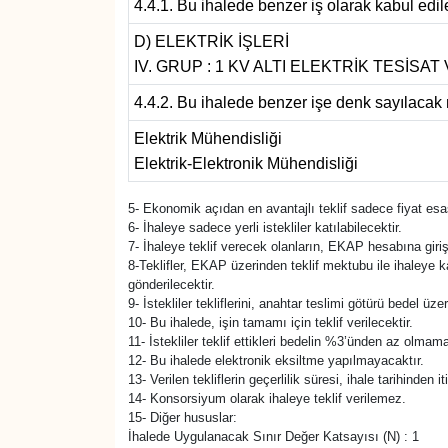
4.4.1. Bu ihalede benzer iş olarak kabul edile
D) ELEKTRİK İŞLERİ
IV. GRUP : 1 KV ALTI ELEKTRİK TESİSA
4.4.2. Bu ihalede benzer işe denk sayılacak 
Elektrik Mühendisliği
Elektrik-Elektronik Mühendisliği
5- Ekonomik açıdan en avantajlı teklif sadece fiyat esas
6- İhaleye sadece yerli istekliler katılabilecektir.
7- İhaleye teklif verecek olanların, EKAP hesabına giri
8-Teklifler, EKAP üzerinden teklif mektubu ile ihaleye 
gönderilecektir.
9- İstekliler tekliflerini, anahtar teslimi götürü bedel 
10- Bu ihalede, işin tamamı için teklif verilecektir.
11- İstekliler teklif ettikleri bedelin %3’ünden az olmam
12- Bu ihalede elektronik eksiltme yapılmayacaktır.
13- Verilen tekliflerin geçerlilik süresi, ihale tarihinde
14- Konsorsiyum olarak ihaleye teklif verilemez.
15- Diğer hususlar:
İhalede Uygulanacak Sınır Değer Katsayısı (N) : 1