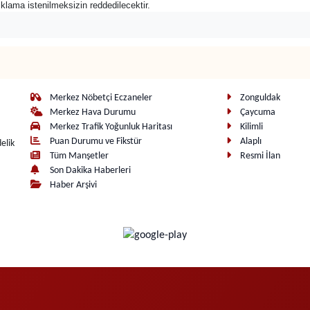
açıklama istenilmeksizin reddedilecektir.
Merkez Nöbetçi Eczaneler
Zonguldak
Merkez Hava Durumu
Çaycuma
Merkez Trafik Yoğunluk Haritası
Kilimli
Puan Durumu ve Fikstür
Alaplı
elik
Tüm Manşetler
Resmi İlan
Son Dakika Haberleri
Haber Arşivi