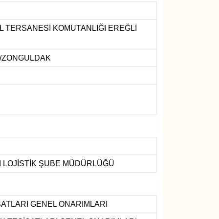
 TERSANESİ KOMUTANLIĞI EREĞLİ
İ/ZONGULDAK
I LOJİSTİK ŞUBE MÜDÜRLÜĞÜ
İSATLARI GENEL ONARIMLARI