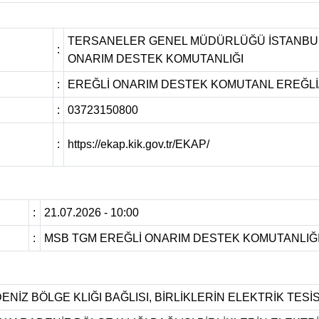
TERSANELER GENEL MÜDÜRLÜĞÜ İSTANBUL
:
ONARIM DESTEK KOMUTANLIĞI
:
EREĞLİ ONARIM DESTEK KOMUTANL EREĞL
:
03723150800
:
https://ekap.kik.gov.tr/EKAP/
:
21.07.2026 - 10:00
:
MSB TGM EREĞLİ ONARIM DESTEK KOMUTANLIĞ
NİZ BÖLGE KLIĞI BAĞLISI, BİRLİKLERİN ELEKTRİK TES