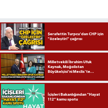
Röportaj
Sağlık
SİYASET
Şerafettin Turpcu’dan CHP için
Spor
"özeleştiri" çağrısı
Ulusal
Milletvekili İbrahim Ufuk
Yaşam
Kaynak, Moğolistan
Büyükelçisi’ni Meclis'te
ağırladı
İçişleri Bakanlığından "Hayat
112" kamu spotu