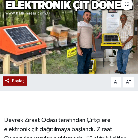
Devrek
Bolu
ÇEVRE
BİLİM VE TEKNOLOJİ
DUNYA
Paylaş
-
+
A
A
Düzce
Eğitim
Devrek Ziraat Odası tarafından Çiftçilere
Ekonomi
elektronik çit dağıtılmaya başlandı. Ziraat
Genel