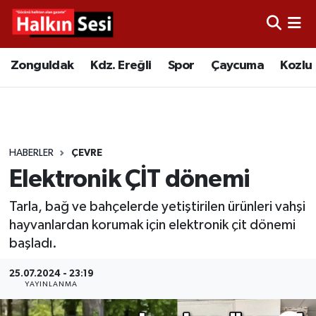
Foto Galeri
Zonguldak
Merkez Nöbetçi Eczaneler
Zonguldak
Kdz. Ereğli
Spor
Çaycuma
Kozlu
Video
Çaycuma
Merkez Hava Durumu
Yazarlar
KDZ. Ereğli
Merkez Trafik Yoğunluk Haritası
HABERLER
ÇEVRE
Kozlu
Süper Lig Puan Durumu ve Fikstür
Elektronik ÇİT dönemi
Alaplı
Tüm Manşetler
Tarla, bağ ve bahçelerde yetiştirilen ürünleri vahşi
hayvanlardan korumak için elektronik çit dönemi
Asayiş
Son Dakika Haberleri
başladı.
Bartın
Haber Arşivi
25.07.2024 - 23:19
YAYINLANMA
Karabük