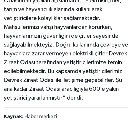
Odasından yapılan açıklamada, “Elektrikli çitler,
tarım ve hayvancılık alanında kullanılarak
Gökçebey
yetiştiricilere kolaylıklar sağlamaktadır.
Mahsullerimizi vahşi hayvanlardan korurken,
GÜNDEM
hayvanlarımızın güvenliğini de çitler sayesinde
İş ilanı
sağlayabilmekteyiz. Doğru kullanımda çevreye ve
hayvanlara zarar vermeyen elektrikli çitler Devrek
Kilimli
Ziraat Odası tarafından yetiştiricilerimize temin
edilebilmektedir. Bu kapsamda yetiştiricilerimiz
Kültür - Sanat
Devrek Ziraat Odası ile iletişime geçebilirler. Şu
ana kadar Ziraat Odası aracılığıyla 600’e yakın
MAGAZİN
yetiştirici yararlanmıştır” dendi.
Politika
Kaynak:
Haber merkezi
Resmi İlan