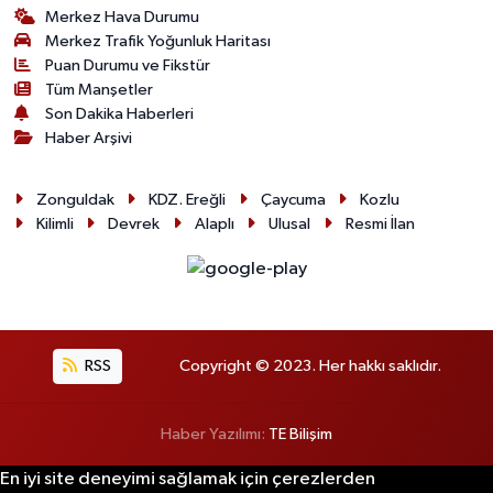
Merkez Hava Durumu
Merkez Trafik Yoğunluk Haritası
Puan Durumu ve Fikstür
Tüm Manşetler
Son Dakika Haberleri
Haber Arşivi
Zonguldak
KDZ. Ereğli
Çaycuma
Kozlu
Kilimli
Devrek
Alaplı
Ulusal
Resmi İlan
RSS
Copyright © 2023. Her hakkı saklıdır.
Haber Yazılımı:
TE Bilişim
En iyi site deneyimi sağlamak için çerezlerden