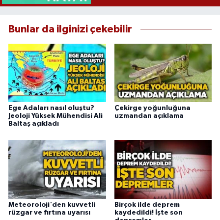
Bunlar da ilginizi çekebilir
Ege Adaları nasıl oluştu?
Çekirge yoğunluğuna
Jeoloji Yüksek Mühendisi Ali
uzmandan açıklama
Baltaş açıkladı
Meteoroloji'den kuvvetli
Birçok ilde deprem
rüzgar ve fırtına uyarısı
kaydedildi! İşte son