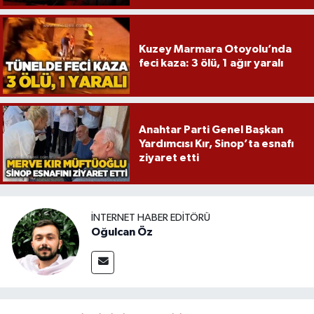
Kuzey Marmara Otoyolu’nda
feci kaza: 3 ölü, 1 ağır yaralı
Anahtar Parti Genel Başkan
Yardımcısı Kır, Sinop’ta esnafı
ziyaret etti
İNTERNET HABER EDITÖRÜ
Oğulcan Öz