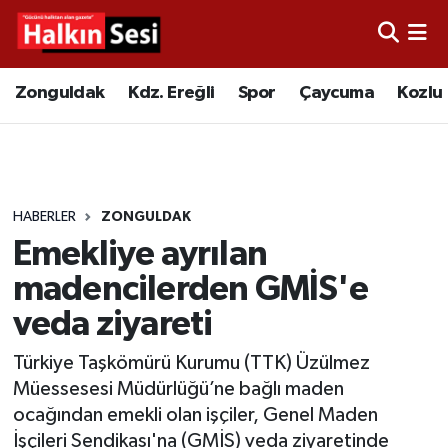
Foto Galeri
Zonguldak
Merkez Nöbetçi Eczaneler
Zonguldak
Kdz. Ereğli
Spor
Çaycuma
Kozlu
Video
Çaycuma
Merkez Hava Durumu
Yazarlar
KDZ. Ereğli
Merkez Trafik Yoğunluk Haritası
HABERLER
ZONGULDAK
Kozlu
Süper Lig Puan Durumu ve Fikstür
Emekliye ayrılan
Alaplı
Tüm Manşetler
madencilerden GMİS'e
veda ziyareti
Asayiş
Son Dakika Haberleri
Türkiye Taşkömürü Kurumu (TTK) Üzülmez
Bartın
Haber Arşivi
Müessesesi Müdürlüğü’ne bağlı maden
ocağından emekli olan işçiler, Genel Maden
Karabük
İşçileri Sendikası'na (GMİS) veda ziyaretinde