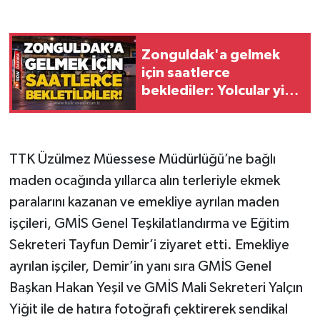
Gökçebey
Zonguldak'a gelmek
GÜNDEM
için saatlerce
beklediler: Yolcular yine
İş ilanı
mağdur!
Kilimli
TTK Üzülmez Müessese Müdürlüğü’ne bağlı
Kültür - Sanat
maden ocağında yıllarca alın terleriyle ekmek
paralarını kazanan ve emekliye ayrılan maden
MAGAZİN
işçileri, GMİS Genel Teşkilatlandırma ve Eğitim
Sekreteri Tayfun Demir’i ziyaret etti. Emekliye
Politika
ayrılan işçiler, Demir’in yanı sıra GMİS Genel
Başkan Hakan Yeşil ve GMİS Mali Sekreteri Yalçın
Resmi İlan
Yiğit ile de hatıra fotoğrafı çektirerek sendikal