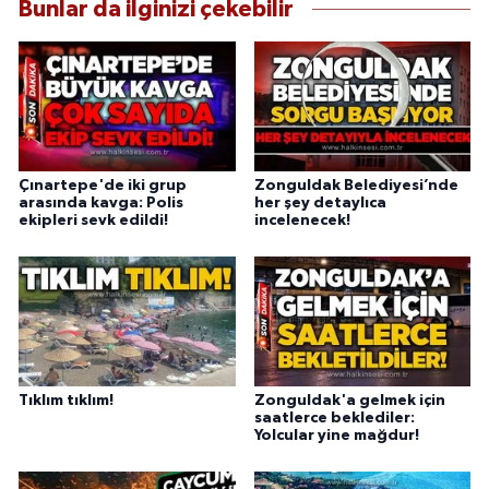
Bunlar da ilginizi çekebilir
Çınartepe'de iki grup
Zonguldak Belediyesi’nde
arasında kavga: Polis
her şey detaylıca
ekipleri sevk edildi!
incelenecek!
Tıklım tıklım!
Zonguldak'a gelmek için
saatlerce beklediler:
Yolcular yine mağdur!