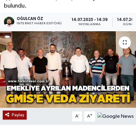
bulundu.
Devrek
OĞULCAN ÖZ
14.07.2025 - 14:39
14.07.202
İNTERNET HABER EDITÖRÜ
YAYINLANMA
GÜNCE
Bolu
ÇEVRE
BİLİM VE TEKNOLOJİ
DUNYA
Düzce
Eğitim
Paylaş
-
+
A
A
Ekonomi
Genel