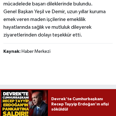
Röportaj
mücadelede başarı dileklerinde bulundu.
Genel Başkan Yeşil ve Demir, uzun yıllar kuruma
Sağlık
emek veren maden işçilerine emeklilik
hayatlarında sağlık ve mutluluk dileyerek
SİYASET
ziyaretlerinden dolayı teşekkür etti.
Spor
Kaynak:
Haber Merkezi
Ulusal
Yaşam
Devrek'te Cumhurbaşkanı
Recep Tayyip Erdoğan'ın afişi
söküldü!