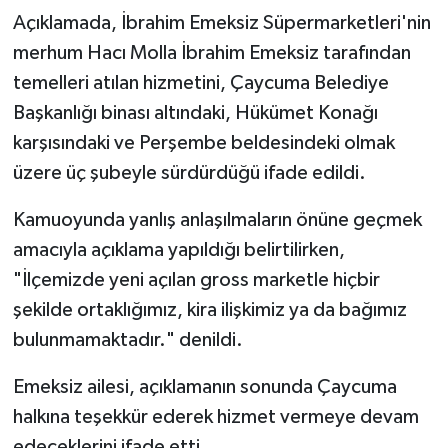
Röportaj
Açıklamada, İbrahim Emeksiz Süpermarketleri'nin
merhum Hacı Molla İbrahim Emeksiz tarafından
Sağlık
temelleri atılan hizmetini, Çaycuma Belediye
SİYASET
Başkanlığı binası altındaki, Hükümet Konağı
karşısındaki ve Perşembe beldesindeki olmak
Spor
üzere üç şubeyle sürdürdüğü ifade edildi.
Ulusal
Kamuoyunda yanlış anlaşılmaların önüne geçmek
amacıyla açıklama yapıldığı belirtilirken,
Yaşam
"İlçemizde yeni açılan gross marketle hiçbir
şekilde ortaklığımız, kira ilişkimiz ya da bağımız
bulunmamaktadır." denildi.
Emeksiz ailesi, açıklamanın sonunda Çaycuma
halkına teşekkür ederek hizmet vermeye devam
edeceklerini ifade etti.