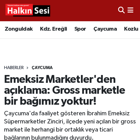
Foto Galeri
Zonguldak
Merkez Nöbetçi Eczaneler
Zonguldak
Kdz. Ereğli
Spor
Çaycuma
Kozlu
Video
Çaycuma
Merkez Hava Durumu
Yazarlar
KDZ. Ereğli
Merkez Trafik Yoğunluk Haritası
HABERLER
ÇAYCUMA
Kozlu
Süper Lig Puan Durumu ve Fikstür
Emeksiz Marketler'den
Alaplı
Tüm Manşetler
açıklama: Gross marketle
bir bağımız yoktur!
Asayiş
Son Dakika Haberleri
Çaycuma'da faaliyet gösteren İbrahim Emeksiz
Bartın
Haber Arşivi
Süpermarketler Zinciri, ilçede yeni açılan bir gross
market ile herhangi bir ortaklık veya ticari
Karabük
bağlarının bulunmadığını duyurdu.