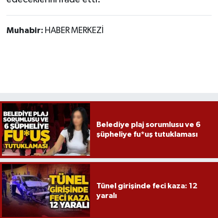
Muhabir:
HABER MERKEZİ
Belediye plaj sorumlusu ve 6
şüpheliye fu*uş tutuklaması
Tünel girişinde feci kaza: 12
yaralı