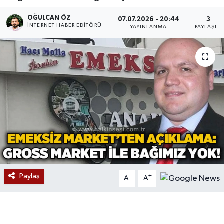
Devrek
OĞULCAN ÖZ
07.07.2026 - 20:44
3
İNTERNET HABER EDITÖRÜ
YAYINLANMA
PAYLAŞIM
Bolu
ÇEVRE
BİLİM VE TEKNOLOJİ
DUNYA
Düzce
Eğitim
Paylaş
-
+
A
A
Ekonomi
Genel