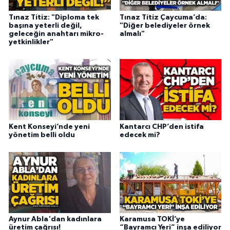
Tınaz Titiz: "Diploma tek
Tınaz Titiz Çaycuma’da:
başına yeterli değil,
"Diğer belediyeler örnek
geleceğin anahtarı mikro-
almalı"
yetkinlikler"
Kent Konseyi’nde yeni
Kantarcı CHP’den istifa
yönetim belli oldu
edecek mi?
Aynur Abla'dan kadınlara
Karamusa TOKİ’ye
üretim çağrısı!
“Bayramcı Yeri” inşa ediliyor