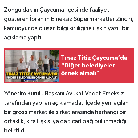
Zonguldak'ın Çaycuma ilçesinde faaliyet
Gökçebey
gösteren İbrahim Emeksiz Süpermarketler Zinciri,
kamuoyunda oluşan bilgi kirliliğine ilişkin yazılı bir
GÜNDEM
açıklama yaptı.
İş ilanı
Tınaz Titiz Çaycuma’da:
Kilimli
"Diğer belediyeler
örnek almalı"
Kültür - Sanat
MAGAZİN
Yönetim Kurulu Başkanı Avukat Vedat Emeksiz
tarafından yapılan açıklamada, ilçede yeni açılan
Politika
bir gross market ile şirket arasında herhangi bir
ortaklık, kira ilişkisi ya da ticari bağ bulunmadığı
Resmi İlan
belirtildi.