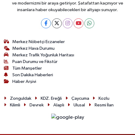
ve modernizmi bir araya getiriyor. Şatafattan kaçınıyor ve
insanlara haber okuyabilecekleri bir altyapı sunuyor.
Merkez Nöbetçi Eczaneler
Merkez Hava Durumu
Merkez Trafik Yoğunluk Haritası
Puan Durumu ve Fikstür
Tüm Manşetler
Son Dakika Haberleri
Haber Arşivi
Zonguldak
KDZ. Ereğli
Çaycuma
Kozlu
Kilimli
Devrek
Alaplı
Ulusal
Resmi İlan