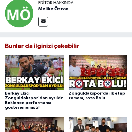
EDITÖR HAKKINDA
Melike Özcan
Bunlar da ilginizi çekebilir
Berkay Ekici
Zonguldakspor’da ilk etap
Zonguldakspor'dan ayrıldı:
tamam, rota Bolu
Beklenen performansı
gösterememişti!