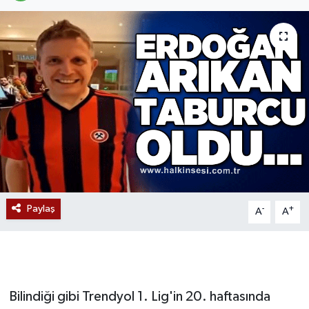
Devrek
Bolu
ÇEVRE
BİLİM VE TEKNOLOJİ
DUNYA
Düzce
Paylaş
-
+
A
A
Eğitim
Ekonomi
Bilindiği gibi Trendyol 1. Lig'in 20. haftasında
Genel