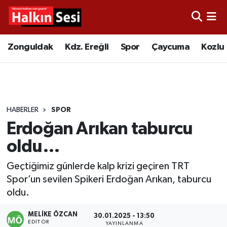
Foto Galeri
Zonguldak
Merkez Nöbetçi Eczaneler
Zonguldak
Kdz. Ereğli
Spor
Çaycuma
Kozlu
Video
Çaycuma
Merkez Hava Durumu
Yazarlar
KDZ. Ereğli
Merkez Trafik Yoğunluk Haritası
HABERLER
SPOR
Kozlu
Süper Lig Puan Durumu ve Fikstür
Erdoğan Arıkan taburcu
Alaplı
Tüm Manşetler
oldu…
Geçtiğimiz günlerde kalp krizi geçiren TRT
Asayiş
Son Dakika Haberleri
Spor’un sevilen Spikeri Erdoğan Arıkan, taburcu
oldu.
Bartın
Haber Arşivi
MELIKE ÖZCAN
30.01.2025 - 13:50
Karabük
EDITÖR
YAYINLANMA