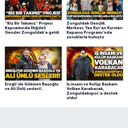
“Biz Bir Takımız” Projesi
Zonguldak Gençlik
Kapsamında Niğdeli
Merkezi, Yaz Kur’an Kursları
Gençler Zonguldak’a geldi
Kapanış Programı'nda
çocuklarla buluştu
Ereğli'de Gökmen Başoğlu
İş insanı ve Kulüp Başkanı
ve Ali Ünlü sesleri!..
Volkan Karabacak,
Zonguldakspor'a destek
oldu!