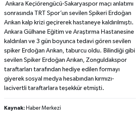
Ankara Keçiörengücü-Sakaryaspor maçı anlatımı
sonrasında TRT Spor’un sevilen Spikeri Erdoğan
Gökçebey
Arıkan kalp krizi geçirerek hastaneye kaldırılmıştı.
GÜNDEM
Ankara Gülhane Eğitim ve Araştırma Hastanesine
kaldırılan ve 3 gün boyunca tedavi gören sevilen
İş ilanı
spiker Erdoğan Arıkan, taburcu oldu. Bilindiği gibi
sevilen Spiker Erdoğan Arıkan, Zonguldakspor
Kilimli
taraftarları tarafından hediye edilen formayı
Kültür - Sanat
giyerek sosyal medya hesabından kırmızı-
lacivertli taraftarlara teşekkür etmişti.
MAGAZİN
Kaynak:
Haber Merkezi
Politika
Resmi İlan