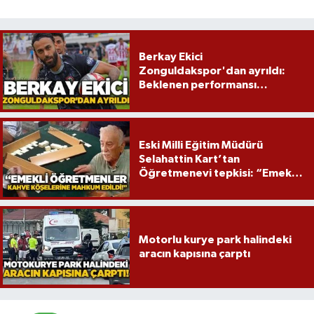
Röportaj
Sağlık
Berkay Ekici
Zonguldakspor'dan ayrıldı:
SİYASET
Beklenen performansı
gösterememişti!
Spor
Eski Milli Eğitim Müdürü
Ulusal
Selahattin Kart’tan
Öğretmenevi tepkisi: “Emekli
Yaşam
öğretmenler mağdur edildi”
Motorlu kurye park halindeki
aracın kapısına çarptı