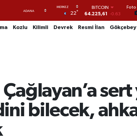
BITCOIN
Foto 
°
64.225,61
-0.63
22
DOLAR
47,7143
0.16
uma
Kozlu
Kilimli
Devrek
Resmi İlan
Gökçebey
EURO
55,0317
-0.02
STERLİN
64,2463
0.07
GRAM ALTIN
6510.40
0.45
BİST100
13.799
70
Çağlayan’a sert 
ini bilecek, ah
k