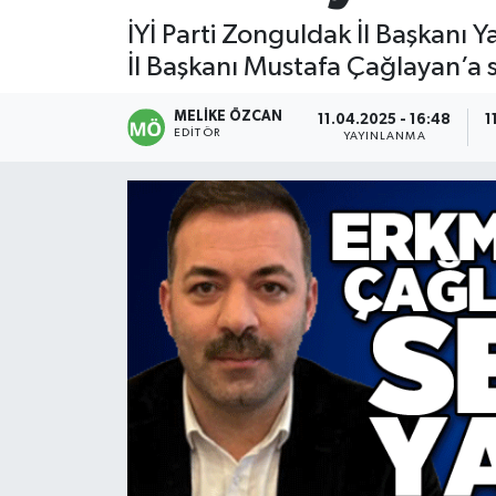
İYİ Parti Zonguldak İl Başkanı 
Devrek
İl Başkanı Mustafa Çağlayan’a s
Bolu
MELIKE ÖZCAN
11.04.2025 - 16:48
1
EDITÖR
YAYINLANMA
ÇEVRE
BİLİM VE TEKNOLOJİ
DUNYA
Düzce
Eğitim
Ekonomi
Genel