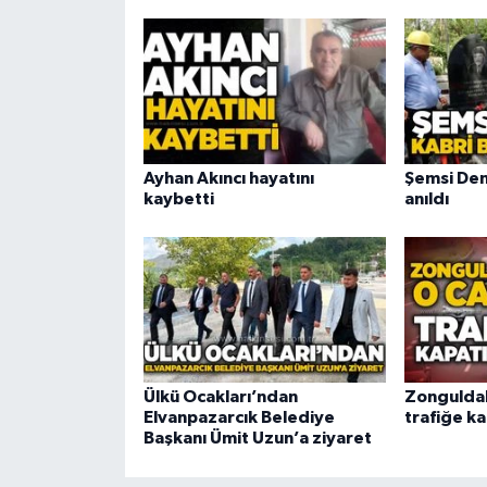
Ayhan Akıncı hayatını
Şemsi Den
kaybetti
anıldı
Ülkü Ocakları’ndan
Zongulda
Elvanpazarcık Belediye
trafiğe ka
Başkanı Ümit Uzun’a ziyaret