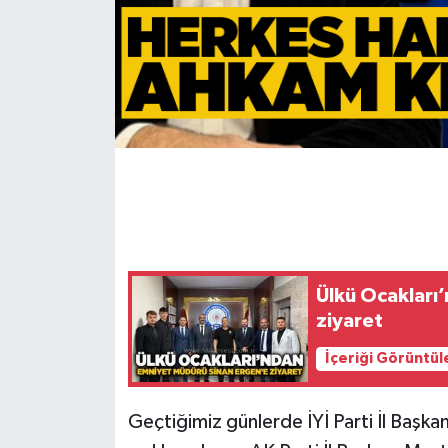
Gökçebey
GÜNDEM
İş ilanı
Kilimli
Kültür - Sanat
Ülkü Ocakları
MAGAZİN
ziyaret
Politika
İçeriği Görüntül
Resmi İlan
Geçtiğimiz günlerde İYİ Parti İl Başkan