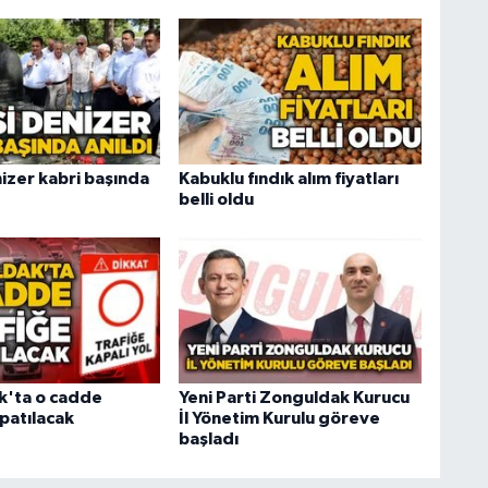
izer kabri başında
Kabuklu fındık alım fiyatları
belli oldu
k'ta o cadde
Yeni Parti Zonguldak Kurucu
patılacak
İl Yönetim Kurulu göreve
başladı