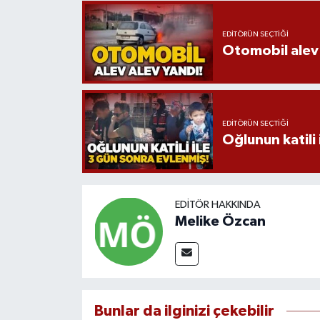
EDITÖRÜN SEÇTIĞI
Otomobil alev 
EDITÖRÜN SEÇTIĞI
Oğlunun katili 
EDITÖR HAKKINDA
Melike Özcan
Bunlar da ilginizi çekebilir