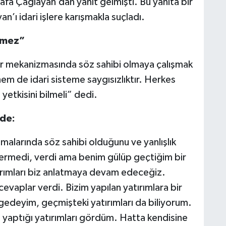
tafa Çağlayan’dan yanıt gelmişti. Bu yanıta bir
ı idari işlere karışmakla suçladı.
emez”
rar mekanizmasında söz sahibi olmaya çalışmak
em de idari sisteme saygısızlıktır. Herkes
etkisini bilmeli” dedi.
lde:
malarında söz sahibi olduğunu ve yanlışlık
ermedi, verdi ama benim gülüp geçtiğim bir
ırımları biz anlatmaya devam edeceğiz.
evaplar verdi. Bizim yapılan yatırımlara bir
gedeyim, geçmişteki yatırımları da biliyorum.
aptığı yatırımları gördüm. Hatta kendisine