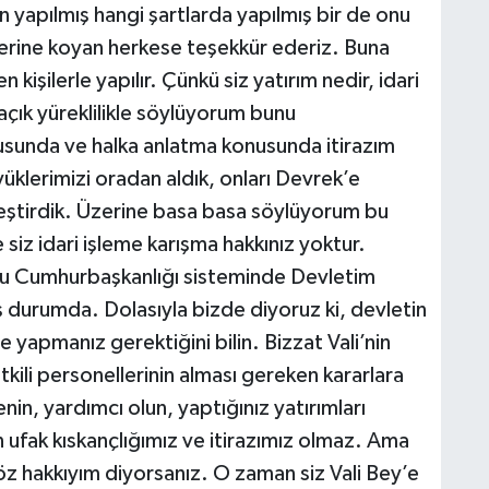
 yapılmış hangi şartlarda yapılmış bir de onu
zerine koyan herkese teşekkür ederiz. Buna
n kişilerle yapılır. Çünkü siz yatırım nedir, idari
açık yüreklilikle söylüyorum bunu
usunda ve halka anlatma konusunda itirazım
üklerimizi oradan aldık, onları Devrek’e
eştirdik. Üzerine basa basa söylüyorum bu
e siz idari işleme karışma hakkınız yoktur.
 Bu Cumhurbaşkanlığı sisteminde Devletim
 durumda. Dolasıyla bizde diyoruz ki, devletin
 ne yapmanız gerektiğini bilin. Bizzat Vali’nin
kili personellerinin alması gereken kararlara
lenin, yardımcı olun, yaptığınız yatırımları
n ufak kıskançlığımız ve itirazımız olmaz. Ama
öz hakkıyım diyorsanız. O zaman siz Vali Bey’e