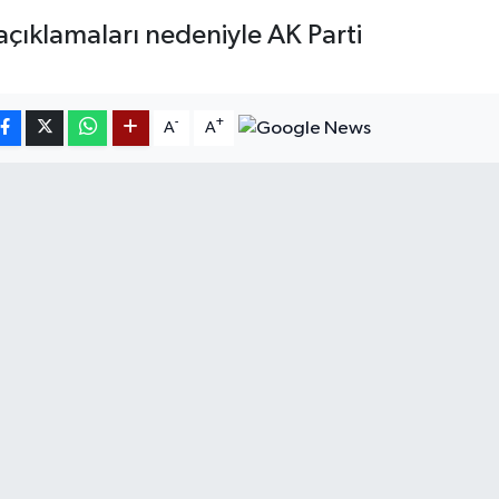
 açıklamaları nedeniyle AK Parti
-
+
A
A