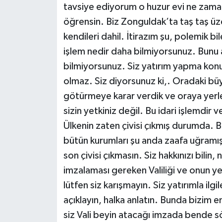
tavsiye ediyorum o huzur evi ne zaman
öğrensin. Biz Zonguldak’ta taş taş ü
kendileri dahil. İtirazım şu, polemik bile
işlem nedir daha bilmiyorsunuz. Bunu 
bilmiyorsunuz. Siz yatırım yapma kon
olmaz. Siz diyorsunuz ki,. Oradaki büy
götürmeye karar verdik ve oraya yerl
sizin yetkiniz değil. Bu idari işlemdir v
Ülkenin zaten çivisi çıkmış durumda.
bütün kurumları şu anda zaafa uğramış
son çivisi çıkmasın. Siz hakkınızı bilin,
imzalaması gereken Valiliği ve onun yet
lütfen siz karışmayın. Siz yatırımla ilgi
açıklayın, halka anlatın. Bunda bizim e
siz Vali beyin atacağı imzada bende s