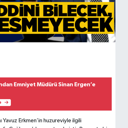
’ndan Emniyet Müdürü Sinan Ergen’e
e
ı Yavuz Erkmen’in huzureviyle ilgili