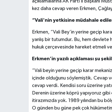
açıklamalarına AK Parti İl Başkanı Mus
Röportaj
kez daha cevap veren Erkmen, Çağlayan’
Sağlık
“Vali'nin yetkisine müdahale edil
SİYASET
Erkmen, “Vali Bey’in yerine geçip ka
yanlış bir tutumdur. Bu, hem devlete h
Spor
hukuk çerçevesinde hareket etmeli ve y
Ulusal
Erkmen'in yazılı açıklaması şu şeki
Yaşam
“Vali beyin yerine geçip karar mekaniz
içinde olduğunu söylemiştik. Cevap v
cevap verdi. Kendisi soru üzerine yat
Derenin üzerine köprü yapıyoruz gibi c
itirazımızda yok. 1989 yılından bu böl
O günden bu güne pek çok hükümetin y